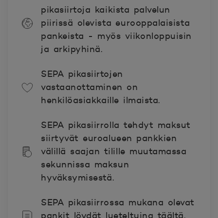
pikasiirtoja kaikista palvelun
piirissä olevista eurooppalaisista
pankeista - myös viikonloppuisin
ja arkipyhinä.
SEPA pikasiirtojen
vastaanottaminen on
henkilöasiakkaille ilmaista.
SEPA pikasiirrolla tehdyt maksut
siirtyvät euroalueen pankkien
välillä saajan tilille muutamassa
sekunnissa maksun
hyväksymisestä.
SEPA pikasiirrossa mukana olevat
pankit löydät lueteltuina
täältä.