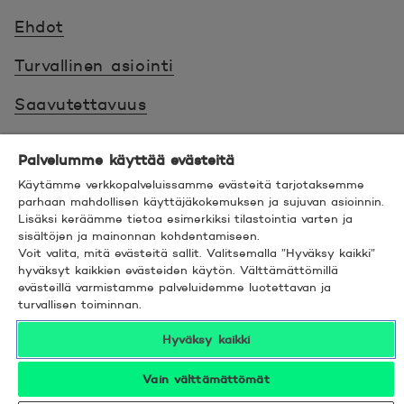
Ehdot
Turvallinen asiointi
Saavutettavuus
Hyödyllistä tietää
Palvelumme käyttää evästeitä
Käytämme verkkopalveluissamme evästeitä tarjotaksemme
© 2026 POP Pankki,
Hevosenkenkä 3, 02600
parhaan mahdollisen käyttäjäkokemuksen ja sujuvan asioinnin.
ESPOO
Lisäksi keräämme tietoa esimerkiksi tilastointia varten ja
sisältöjen ja mainonnan kohdentamiseen.
Voit valita, mitä evästeitä sallit. Valitsemalla ”Hyväksy kaikki”
hyväksyt kaikkien evästeiden käytön. Välttämättömillä
evästeillä varmistamme palveluidemme luotettavan ja
turvallisen toiminnan.
Seuraa meitä sosiaalisessa mediassa
Linkedin
Avautuu uuteen ikkunaan.
Facebook
Avautuu uuteen ikkunaan.
Instagram
Avautuu uuteen ikkunaan.
YouTube
Avautuu uuteen ikkunaan.
Hyväksy kaikki
Vain välttämättömät