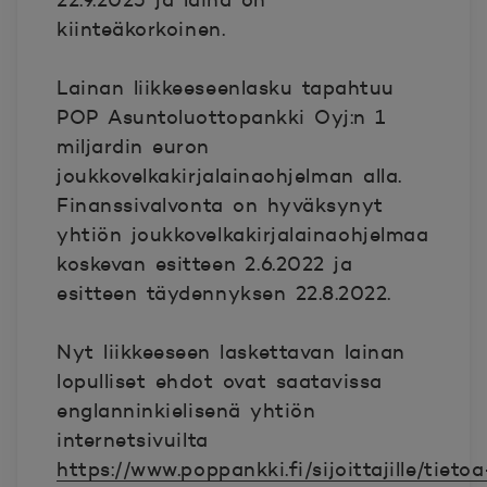
22.9.2025 ja laina on
kiinteäkorkoinen.
Lainan liikkeeseenlasku tapahtuu
POP Asuntoluottopankki Oyj:n 1
miljardin euron
joukkovelkakirjalainaohjelman alla.
Finanssivalvonta on hyväksynyt
yhtiön joukkovelkakirjalainaohjelmaa
koskevan esitteen 2.6.2022 ja
esitteen täydennyksen 22.8.2022.
Nyt liikkeeseen laskettavan lainan
lopulliset ehdot ovat saatavissa
englanninkielisenä yhtiön
internetsivuilta
https://www.poppankki.fi/sijoittajille/tietoa