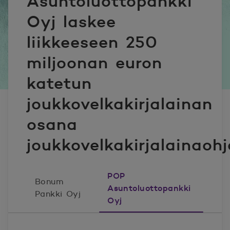
Asuntoluottopankki
Oyj laskee
liikkeeseen 250
miljoonan euron
katetun
joukkovelkakirjalainan
osana
joukkovelkakirjalainaoh
POP
Bonum
Asuntoluottopankki
Pankki Oyj
Oyj