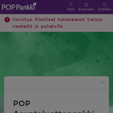
Hae
Kirjaudu
Valikko
POP Pankki, etusivulle
Varoitus: Rikolliset kalastelevat tietoja
viesteillä ja puheluilla
Uutishuoneen valikko
POP