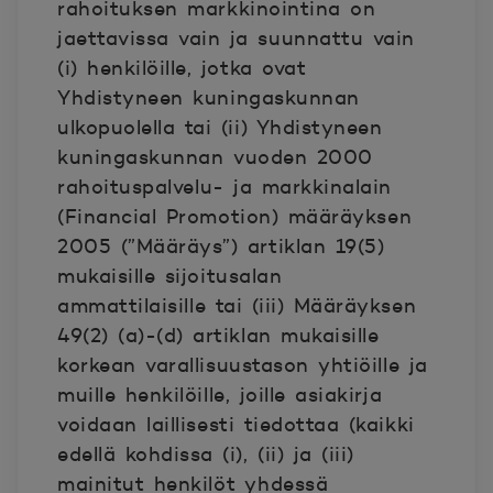
rahoituksen markkinointina on
jaettavissa vain ja suunnattu vain
(i) henkilöille, jotka ovat
Yhdistyneen kuningaskunnan
ulkopuolella tai (ii) Yhdistyneen
kuningaskunnan vuoden 2000
rahoituspalvelu- ja markkinalain
(Financial Promotion) määräyksen
2005 (”Määräys”) artiklan 19(5)
mukaisille sijoitusalan
ammattilaisille tai (iii) Määräyksen
49(2) (a)-(d) artiklan mukaisille
korkean varallisuustason yhtiöille ja
muille henkilöille, joille asiakirja
voidaan laillisesti tiedottaa (kaikki
edellä kohdissa (i), (ii) ja (iii)
mainitut henkilöt yhdessä