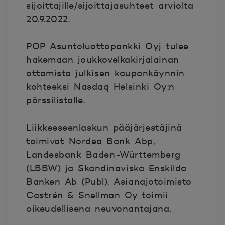
sijoittajille/sijoittajasuhteet
arviolta
20.9.2022.
POP Asuntoluottopankki Oyj tulee
hakemaan joukkovelkakirjalainan
ottamista julkisen kaupankäynnin
kohteeksi Nasdaq Helsinki Oy:n
pörssilistalle.
Liikkeeseenlaskun pääjärjestäjinä
toimivat Nordea Bank Abp,
Landesbank Baden-Württemberg
(LBBW) ja Skandinaviska Enskilda
Banken Ab (Publ). Asianajotoimisto
Castrén & Snellman Oy toimii
oikeudellisena neuvonantajana.