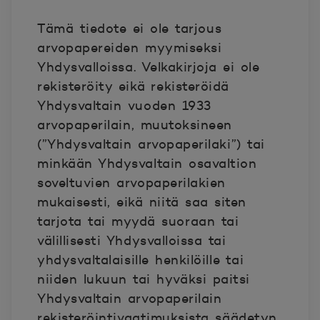
Tämä tiedote ei ole tarjous
arvopapereiden myymiseksi
Yhdysvalloissa. Velkakirjoja ei ole
rekisteröity eikä rekisteröidä
Yhdysvaltain vuoden 1933
arvopaperilain, muutoksineen
(”Yhdysvaltain arvopaperilaki”) tai
minkään Yhdysvaltain osavaltion
soveltuvien arvopaperilakien
mukaisesti, eikä niitä saa siten
tarjota tai myydä suoraan tai
välillisesti Yhdysvalloissa tai
yhdysvaltalaisille henkilöille tai
niiden lukuun tai hyväksi paitsi
Yhdysvaltain arvopaperilain
rekisteröintivaatimuksista säädetyn