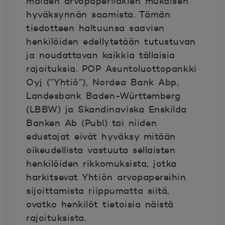
maiden arvopaperilakien mukaisen
hyväksynnän saamista. Tämän
tiedotteen haltuunsa saavien
henkilöiden edellytetään tutustuvan
ja noudattavan kaikkia tällaisia
rajoituksia. POP Asuntoluottopankki
Oyj (”Yhtiö”), Nordea Bank Abp,
Landesbank Baden-Württemberg
(LBBW) ja Skandinaviska Enskilda
Banken Ab (Publ) tai niiden
edustajat eivät hyväksy mitään
oikeudellista vastuuta sellaisten
henkilöiden rikkomuksista, jotka
harkitsevat Yhtiön arvopapereihin
sijoittamista riippumatta siitä,
ovatko henkilöt tietoisia näistä
rajoituksista.