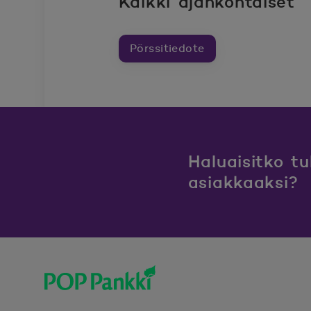
Kaikki ajankohtaiset
Pörssitiedote
Haluaisitko t
asiakkaaksi?
POP Pankki, etusivulle