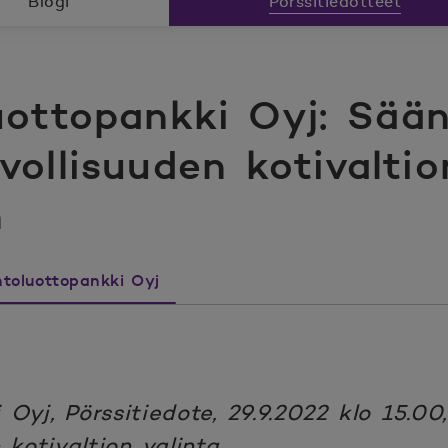
Blogi
Pörssitiedotteet
ottopankki Oyj: Sään
vollisuuden kotivaltio
n
toluottopankki Oyj
yj, Pörssitiedote, 29.9.2022 klo 15.00
 kotivaltion valinta