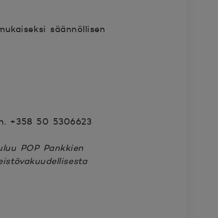
mukaiseksi säännöllisen
puh. +358 50 5306623
uluu POP Pankkien
istövakuudellisesta