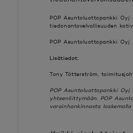
POP Asuntoluottopankki Oyj i
tiedonantovelvollisuuden koti
POP Asuntoluottopankki Oyj
Lisätiedot:
Tony Tötterström, toimitusjo
POP Asuntoluottopankki Oyj 
yhteenliittymään. POP Asunto
varainhankinnasta laskemalla l