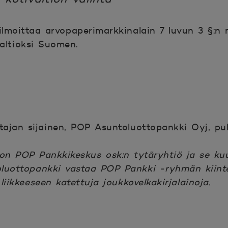
lmoittaa arvopaperimarkkinalain 7 luvun 3 §:n 
valtioksi Suomen.
htajan sijainen, POP Asuntoluottopankki Oyj, 
on POP Pankkikeskus osk:n tytäryhtiö ja se ku
luottopankki vastaa POP Pankki -ryhmän kiinte
iikkeeseen katettuja joukkovelkakirjalainoja.