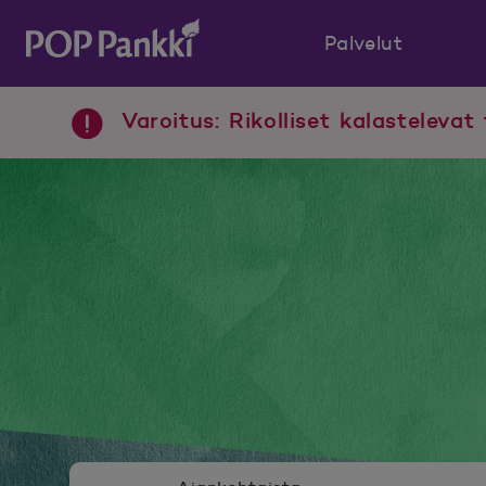
Palvelut
POP Pankki, etusivulle
Varoitus: Rikolliset kalastelevat 
Uutishuoneen valikko