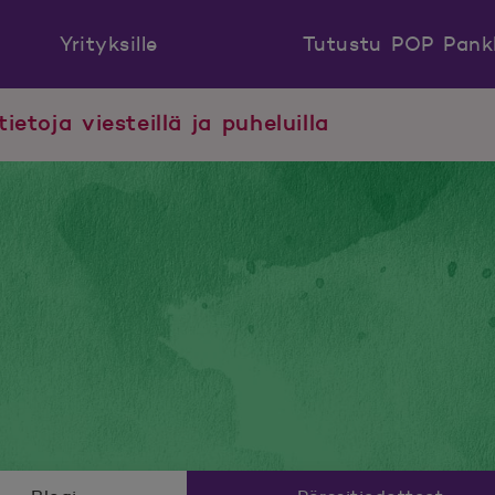
Yrityksille
Tutustu POP Pank
tietoja viesteillä ja puheluilla