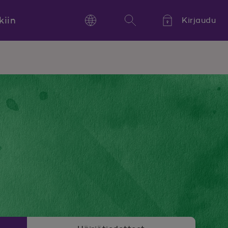
kiin
Kirjaudu
Language
Hae
Kieli,
Språk,
Language