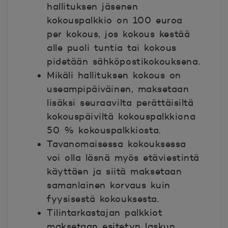
hallituksen jäsenen
kokouspalkkio on 100 euroa
per kokous, jos kokous kestää
alle puoli tuntia tai kokous
pidetään sähköpostikokouksena.
Mikäli hallituksen kokous on
useampipäiväinen, maksetaan
lisäksi seuraavilta perättäisiltä
kokouspäiviltä kokouspalkkiona
50 % kokouspalkkiosta.
Tavanomaisessa kokouksessa
voi olla läsnä myös etäviestintä
käyttäen ja siitä maksetaan
samanlainen korvaus kuin
fyysisestä kokouksesta.
Tilintarkastajan palkkiot
maksetaan esitetyn laskun