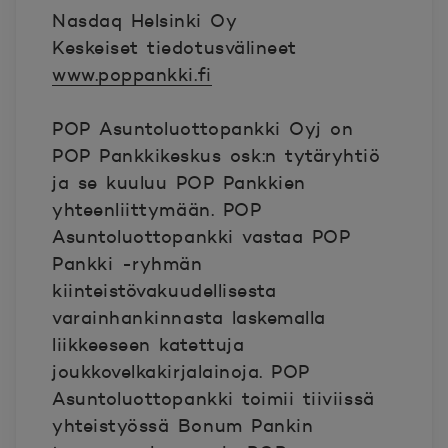
Nasdaq Helsinki Oy
Keskeiset tiedotusvälineet
www.poppankki.fi
POP Asuntoluottopankki Oyj on
POP Pankkikeskus osk:n tytäryhtiö
ja se kuuluu POP Pankkien
yhteenliittymään. POP
Asuntoluottopankki vastaa POP
Pankki -ryhmän
kiinteistövakuudellisesta
varainhankinnasta laskemalla
liikkeeseen katettuja
joukkovelkakirjalainoja. POP
Asuntoluottopankki toimii tiiviissä
yhteistyössä Bonum Pankin