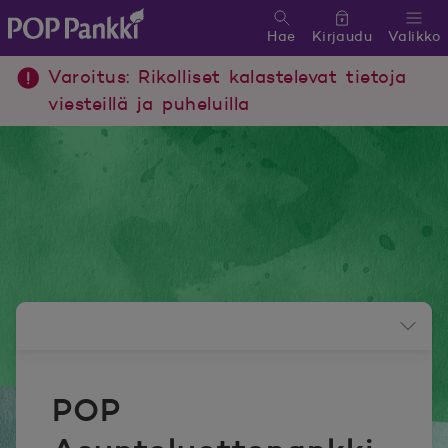
Hae
Kirjaudu
Valikko
POP Pankki, etusivulle
Varoitus: Rikolliset kalastelevat tietoja
viesteillä ja puheluilla
Uutishuoneen valikko
POP