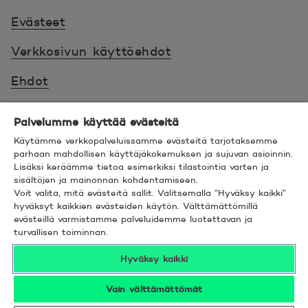
Evästeet
Verkkosivun käyttöehdot
Ehdot
Turvallinen asiointi
Palvelumme käyttää evästeitä
Saavutettavuus
Käytämme verkkopalveluissamme evästeitä tarjotaksemme
parhaan mahdollisen käyttäjäkokemuksen ja sujuvan asioinnin.
Lisäksi keräämme tietoa esimerkiksi tilastointia varten ja
Hyödyllistä tietää
sisältöjen ja mainonnan kohdentamiseen.
Voit valita, mitä evästeitä sallit. Valitsemalla ”Hyväksy kaikki”
© 2026 POP Pankki,
Hevosenkenkä 3, 02600
hyväksyt kaikkien evästeiden käytön. Välttämättömillä
evästeillä varmistamme palveluidemme luotettavan ja
ESPOO
turvallisen toiminnan.
Hyväksy kaikki
Vain välttämättömät