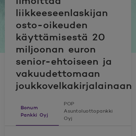
ilmoittaa
liikkeeseenlaskijan
osto-oikeuden
käyttämisestä 20
miljoonan euron
senior-ehtoiseen ja
vakuudettomaan
joukkovelkakirjalainaan
POP
Bonum
Asuntoluottopankki
Pankki Oyj
Oyj