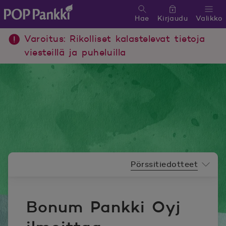
Hae
Kirjaudu
Valikko
POP Pankki, etusivulle
Varoitus: Rikolliset kalastelevat tietoja
viesteillä ja puheluilla
Uutishuoneen valikko
Pörssitiedotteet
Bonum Pankki Oyj