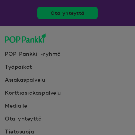
Ota yhteyttä
POP Pankki, etusivulle
POP Pankki -ryhmä
Työpaikat
Asiakaspalvelu
Korttiasiakaspalvelu
Medialle
Ota yhteyttä
Tietosuoja