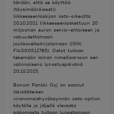
tänään, että se käyttää
(täysimääräisesti)
liikkeeseenlaskijan osto-oikeutta
20.10.2021 liikkeeseenlaskettuun 20
miljoonan euron senior-ehtoiseen ja
vakuudettomaan
joukkovelkakirjalainaan (ISIN:
FI4000512785). Ostot tullaan
tekemään lainan nimellisarvoon sen
valinnaisena lunastuspäivänä
20.10.2025.
Bonum Pankki Oyj on saanut
lakisääteisen
viranomaishyväksynnän osto-option
käytölle ja jäljellä olevasta
pääomasta tullaan lunastamaan