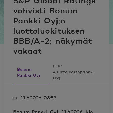
S&P Global Ratings
vahvisti Bonum
Pankki Oyj:n
luottoluokituksen
BBB/A‑2; näkymät
vakaat
POP
Bonum
Asuntoluottopankki
Pankki Oyj
Oyj
11.6.2026 08:59
Bonum Pankki Oyj, 11.6.2026, klo