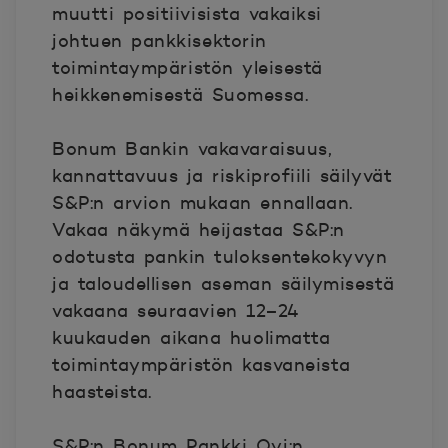
muutti positiivisista vakaiksi
johtuen pankkisektorin
toimintaympäristön yleisestä
heikkenemisestä Suomessa.
Bonum Bankin vakavaraisuus,
kannattavuus ja riskiprofiili säilyvät
S&P:n arvion mukaan ennallaan.
Vakaa näkymä heijastaa S&P:n
odotusta pankin tuloksentekokyvyn
ja taloudellisen aseman säilymisestä
vakaana seuraavien 12–24
kuukauden aikana huolimatta
toimintaympäristön kasvaneista
haasteista.
S&P:n Bonum Pankki Oyj:n