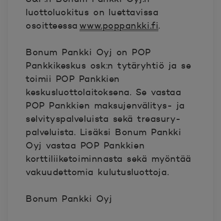
luottoluokitus on luettavissa
osoitteessa
www.poppankki.fi
.
Bonum Pankki Oyj on POP
Pankkikeskus osk:n tytäryhtiö ja se
toimii POP Pankkien
keskusluottolaitoksena. Se vastaa
POP Pankkien maksujenvälitys- ja
selvityspalveluista sekä treasury-
palveluista. Lisäksi Bonum Pankki
Oyj vastaa POP Pankkien
korttiliiketoiminnasta sekä myöntää
vakuudettomia kulutusluottoja.
Bonum Pankki Oyj