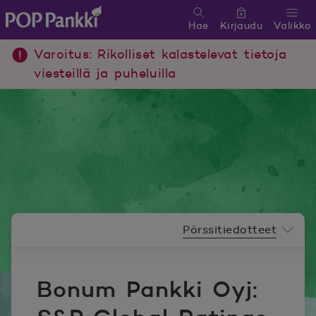
Hae
Kirjaudu
Valikko
POP Pankki, etusivulle
Varoitus: Rikolliset kalastelevat tietoja
viesteillä ja puheluilla
Uutishuoneen valikko
Pörssitiedotteet
Bonum Pankki Oyj: