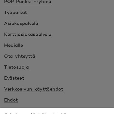
POP Pankki -ryhmä
Työpaikat
Asiakaspalvelu
Korttiasiakaspalvelu
Medialle
Ota yhteyttä
Tietosuoja
Evästeet
Verkkosivun käyttöehdot
Ehdot
Turvallinen asiointi