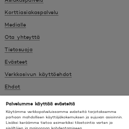
Asiakaspalvelu
Korttiasiakaspalvelu
Medialle
Ota yhteyttä
Tietosuoja
Evästeet
Verkkosivun käyttöehdot
Ehdot
Turvallinen asiointi
Palvelumme käyttää evästeitä
Saavutettavuus
Käytämme verkkopalveluissamme evästeitä tarjotaksemme
parhaan mahdollisen käyttäjäkokemuksen ja sujuvan asioinnin.
Lisäksi keräämme tietoa esimerkiksi tilastointia varten ja
Hyödyllistä tietää
sisältöjen ja mainonnan kohdentamiseen.