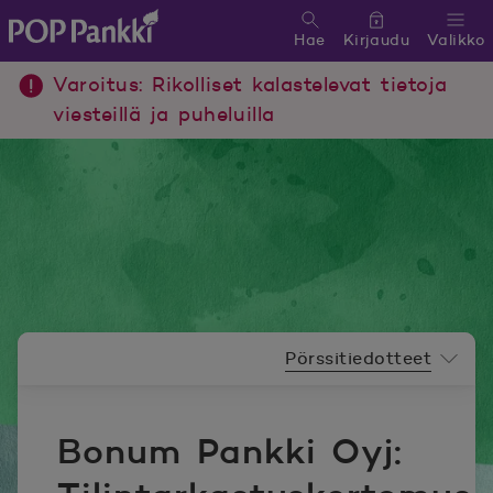
Hae
Kirjaudu
Valikko
POP Pankki, etusivulle
Varoitus: Rikolliset kalastelevat tietoja
viesteillä ja puheluilla
Uutishuoneen valikko
Pörssitiedotteet
Bonum Pankki Oyj: