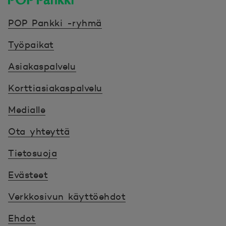
POP Pankki, etusivulle
POP Pankki -ryhmä
Työpaikat
Asiakaspalvelu
Korttiasiakaspalvelu
Medialle
Ota yhteyttä
Tietosuoja
Evästeet
Verkkosivun käyttöehdot
Ehdot