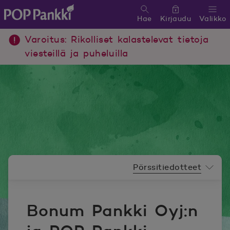
Hae
Kirjaudu
Valikko
POP Pankki, etusivulle
Varoitus: Rikolliset kalastelevat tietoja
viesteillä ja puheluilla
Uutishuoneen valikko
Pörssitiedotteet
Bonum Pankki Oyj:n