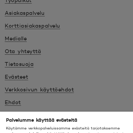
Työpaikat
Asiakaspalvelu
Korttiasiakaspalvelu
Medialle
Ota yhteyttä
Tietosuoja
Evästeet
Verkkosivun käyttöehdot
Ehdot
Turvallinen asiointi
Palvelumme käyttää evästeitä
Saavutettavuus
Käytämme verkkopalveluissamme evästeitä tarjotaksemme