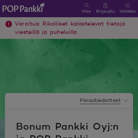
Hae
Kirjaudu
Valikko
POP Pankki, etusivulle
Varoitus: Rikolliset kalastelevat tietoja
viesteillä ja puheluilla
Uutishuoneen valikko
Pörssitiedotteet
Bonum Pankki Oyj:n