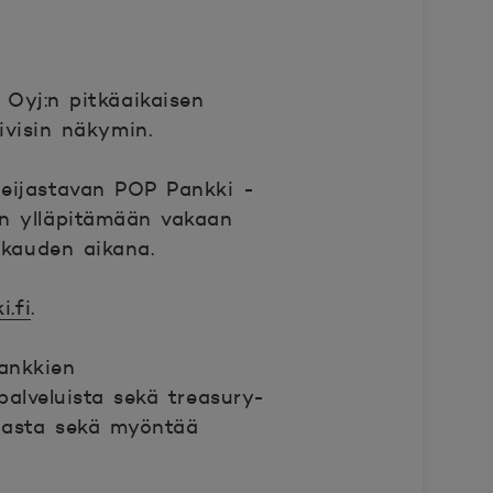
Oyj:n pitkäaikaisen
ivisin näkymin.
heijastavan POP Pankki -
än ylläpitämään vakaan
ukauden aikana.
.fi
.
ankkien
palveluista sekä treasury-
nnasta sekä myöntää