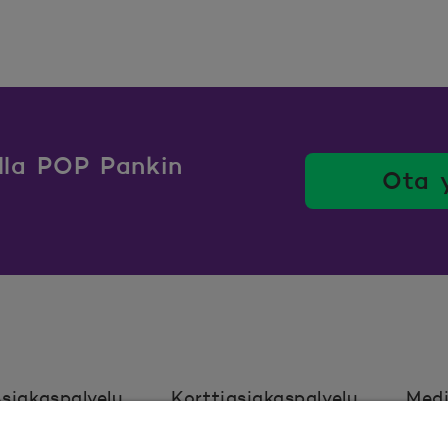
ulla POP Pankin
Ota 
siakaspalvelu
Korttiasiakaspalvelu
Medi