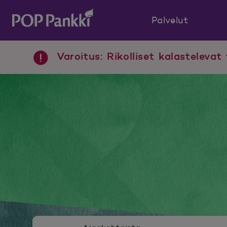
Palvelut
POP Pankki, etusivulle
Varoitus: Rikolliset kalastelevat 
Uutishuoneen valikko