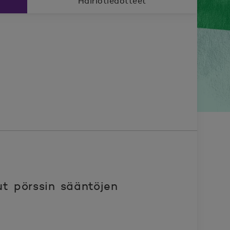
Häiriötiedotteet
ut pörssin sääntöjen