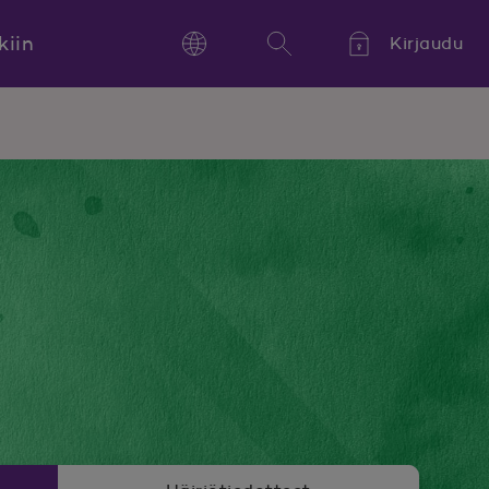
kiin
Kirjaudu
Language
Hae
Kieli,
Språk,
Language