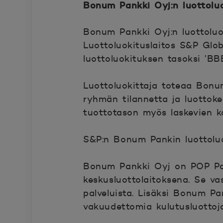
Bonum Pankki Oyj:n luottoluok
Bonum Pankki Oyj:n luottoluok
Luottoluokituslaitos S&P Glo
luottoluokituksen tasoksi ’BBB
Luottoluokittaja toteaa Bonu
ryhmän tilannetta ja luottok
tuottotason myös laskevien k
S&P:n Bonum Pankin luottoluo
Bonum Pankki Oyj on POP Pan
keskusluottolaitoksena. Se va
palveluista. Lisäksi Bonum P
vakuudettomia kulutusluottoja