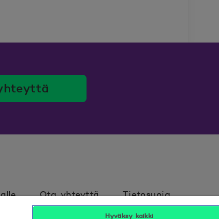
yhteyttä
alle
Ota yhteyttä
Tietosuoja
Hyväksy kaikki