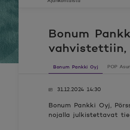
Ajankohtaista
Bonum Pankki
vahvistettiin
Bonum Pankki Oyj
POP Asun
31.12.2024 14:30
Bonum Pankki Oyj, Pörssi
nojalla julkistettavat ti