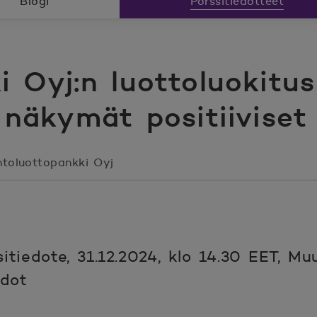
Blogi
Pörssitiedotteet
 Oyj:n luottoluokitus
, näkymät positiiviset
toluottopankki Oyj
tiedote, 31.12.2024, klo 14.30 EET, Mu
edot