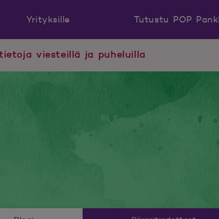
Yrityksille
Tutustu POP Pank
tietoja viesteillä ja puheluilla