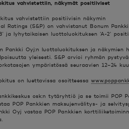
itus vahvistettiin, näkymät positiiviset
itus vahvistettiin positiivisin näkymin
bal Ratings (S&P) on vahvistanut Bonum Pankki 
’ ja lyhytaikaisen luottoluokituksen ’A-2’ positi
m Pankki Oyj:n luottoluokituksen ja näkymien 
elpoisuutta yleisesti. S&P arvioi ryhmän pystyv
orkotasojen ympäristössä seuraavien 12–24 ku
kitus on luettavissa osoitteessa
www.poppankki
kkikeskus osk:n tytäryhtiö ja se toimii POP P
staa POP Pankkien maksujenvälitys- ja selvitys
ankki Oyj vastaa POP Pankkien korttiliiketoimi
.