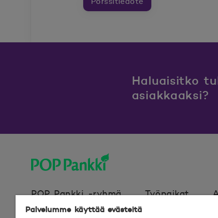
Pörssitiedote
Haluaisitko t
asiakkaaksi?
POP Pankki, etusivulle
POP Pankki -ryhmä
Työpaikat
A
Palvelumme käyttää evästeitä