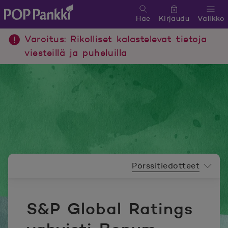
Hae
Kirjaudu
Valikko
POP Pankki, etusivulle
Varoitus: Rikolliset kalastelevat tietoja
viesteillä ja puheluilla
Uutishuoneen valikko
Pörssitiedotteet
S&P Global Ratings