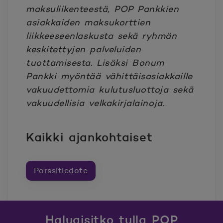
maksuliikenteestä, POP Pankkien
asiakkaiden maksukorttien
liikkeeseenlaskusta sekä ryhmän
keskitettyjen palveluiden
tuottamisesta. Lisäksi Bonum
Pankki myöntää vähittäisasiakkaille
vakuudettomia kulutusluottoja sekä
vakuudellisia velkakirjalainoja.
Kaikki ajankohtaiset
Pörssitiedote
Haluaisitko tulla POP