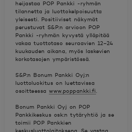
heijastaa POP Pankki -ryhmän
tilannetta ja luottokelpoisuutta
yleisesti. Positiiviset näkymät
perustuvat S&P:n arvioon POP
Pankki -ryhmän kyvystä ylläpitää
vakaa tuottotaso seuraavien 12–24
kuukauden aikana, myös laskevien
korkotasojen ympäristössä.
S&P:n Bonum Pankki Oyj:n
luottoluokitus on luettavissa
osoitteessa
www.poppankki.fi
.
Bonum Pankki Oyj on POP
Pankkikeskus osk:n tytäryhtiö ja se
toimii POP Pankkien
keskusluottolaitoksena. Se vastaa