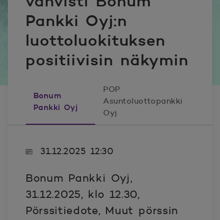
vahvisti Bonum
Pankki Oyj:n
luottoluokituksen
positiivisin näkymin
POP
Bonum
Asuntoluottopankki
Pankki Oyj
Oyj
31.12.2025 12:30
Bonum Pankki Oyj,
31.12.2025, klo 12.30,
Pörssitiedote, Muut pörssin