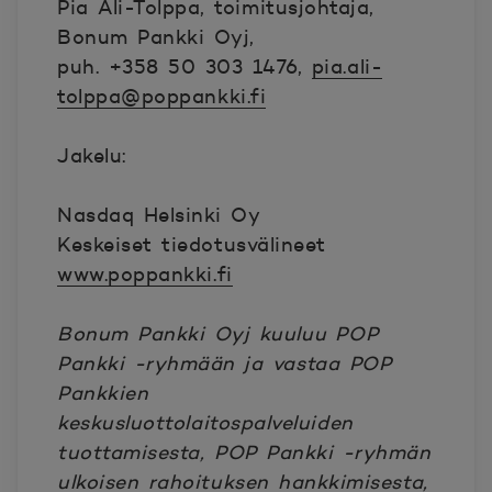
Pia Ali-Tolppa, toimitusjohtaja,
Bonum Pankki Oyj,
puh. +358 50 303 1476,
pia.ali-
tolppa@poppankki.fi
Jakelu:
Nasdaq Helsinki Oy
Keskeiset tiedotusvälineet
www.poppankki.fi
Bonum Pankki Oyj kuuluu POP
Pankki -ryhmään ja vastaa POP
Pankkien
keskusluottolaitospalveluiden
tuottamisesta, POP Pankki -ryhmän
ulkoisen rahoituksen hankkimisesta,