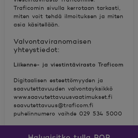
Traficomin sivulla kerrotaan tarkasti,
miten voit tehdä ilmoituksen ja miten
asia käsitellään.
Valvontaviranomaisen
yhteystiedot:
Liikenne- ja viestintävirasto Traficom
Digitaalisen esteettömyyden ja
saavutettavuuden valvontayksikkö
www.saavutettavuusvaatimukset.fi
saavutettavuus@traficom.fi
puhelinnumero vaihde 029 534 5000
Haluaisitko tulla POP