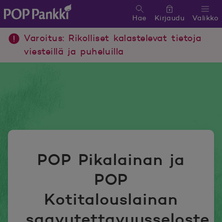
Hae
Kirjaudu
Valikko
POP Pankki, etusivulle
Varoitus: Rikolliset kalastelevat tietoja
viesteillä ja puheluilla
POP Pikalainan ja
POP
Kotitalouslainan
saavutettavuusseloste