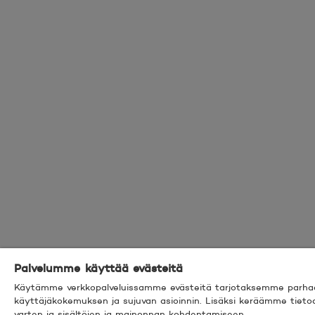
Palvelumme käyttää evästeitä
Käytämme verkkopalveluissamme evästeitä tarjotaksemme parha
käyttäjäkokemuksen ja sujuvan asioinnin. Lisäksi keräämme tietoa 
varten ja sisältöjen ja mainonnan kohdentamiseen.