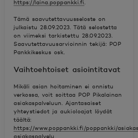
https://laina.poppankki.fi
.
Tämä saavutettavuusseloste on
julkaistu 28.09.2023. Tätä selostetta
on viimeksi tarkistettu 28.09.2023.
Saavutettavuusarvioinnin tekijä: POP
Pankkikeskus osk.
Vaihtoehtoiset asiointitavat
Mikäli asian hoitaminen ei onnistu
verkossa, voit soittaa POP Pikalainan
asiakaspalveluun. Ajantasaiset
yhteystiedot ja aukioloajat löydät
täältä:
https://www.poppankki.fi/poppankki/asiakas
asiakaspalvelu