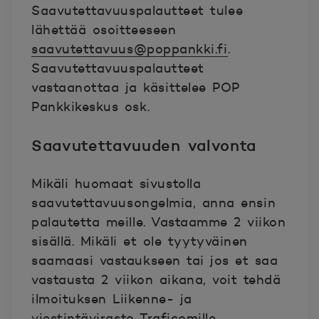
Saavutettavuuspalautteet tulee
lähettää osoitteeseen
saavutettavuus@poppankki.fi
.
Saavutettavuuspalautteet
vastaanottaa ja käsittelee POP
Pankkikeskus osk.
Saavutettavuuden valvonta
Mikäli huomaat sivustolla
saavutettavuusongelmia, anna ensin
palautetta meille. Vastaamme 2 viikon
sisällä. Mikäli et ole tyytyväinen
saamaasi vastaukseen tai jos et saa
vastausta 2 viikon aikana, voit tehdä
ilmoituksen Liikenne- ja
viestintävirasto Traficomille.