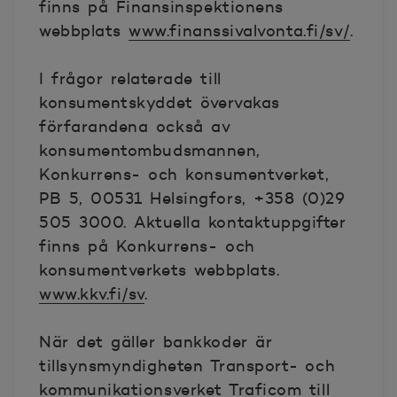
finns på Finansinspektionens
webbplats
www.finanssivalvonta.fi/sv/
.
I frågor relaterade till
konsumentskyddet övervakas
förfarandena också av
konsumentombudsmannen,
Konkurrens- och konsumentverket,
PB 5, 00531 Helsingfors, +358 (0)29
505 3000. Aktuella kontaktuppgifter
finns på Konkurrens- och
konsumentverkets webbplats.
www.kkv.fi/sv
.
När det gäller bankkoder är
tillsynsmyndigheten Transport- och
kommunikationsverket Traficom till