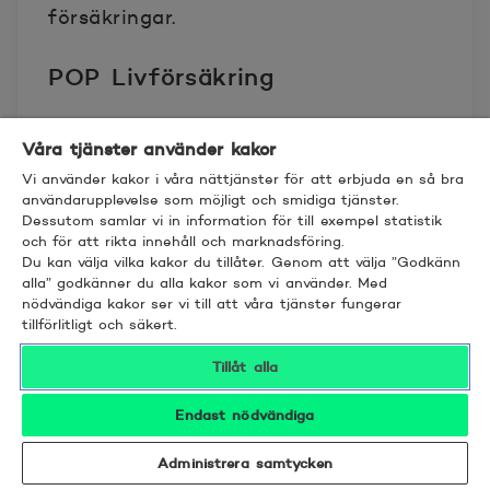
försäkringar.
POP Livförsäkring
POP Livförsäkring tillhandahålls av
Våra tjänster använder kakor
Aktia Livförsäkring Ab (FO-nummer
Vi använder kakor i våra nättjänster för att erbjuda en så bra
0937006-7), PB 800, 20101 Åbo, tfn
användarupplevelse som möjligt och smidiga tjänster.
Dessutom samlar vi in information för till exempel statistik
010-247 8300.
och för att rikta innehåll och marknadsföring.
Du kan välja vilka kakor du tillåter. Genom att välja ”Godkänn
Aktia Livförsäkring Ab är infört i
alla” godkänner du alla kakor som vi använder. Med
nödvändiga kakor ser vi till att våra tjänster fungerar
Patent- och registerstyrelsens
tillförlitligt och säkert.
handelsregister och har koncession
Tillåt alla
för livförsäkringsprodukter och
relaterade riskförsäkringar i Finland.
Endast nödvändiga
Aktia Livförsäkring Ab:s verksamhet
övervakas av Finansinspektionen.
Administrera samtycken