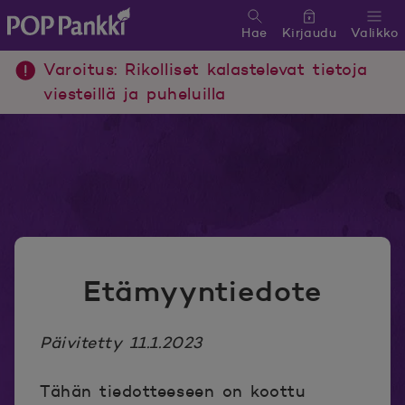
Hae
Kirjaudu
Valikko
POP Pankki, etusivulle
Varoitus: Rikolliset kalastelevat tietoja
viesteillä ja puheluilla
Etämyyntiedote
Päivitetty 11.1.2023
Tähän tiedotteeseen on koottu