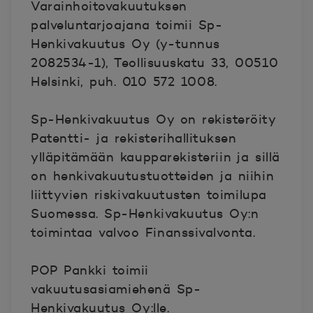
Varainhoitovakuutuksen
palveluntarjoajana toimii Sp-
Henkivakuutus Oy (y-tunnus
2082534-1), Teollisuuskatu 33, 00510
Helsinki, puh. 010 572 1008.
Sp-Henkivakuutus Oy on rekisteröity
Patentti- ja rekisterihallituksen
ylläpitämään kaupparekisteriin ja sillä
on henkivakuutustuotteiden ja niihin
liittyvien riskivakuutusten toimilupa
Suomessa. Sp-Henkivakuutus Oy:n
toimintaa valvoo Finanssivalvonta.
POP Pankki toimii
vakuutusasiamiehenä Sp-
Henkivakuutus Oy:lle.