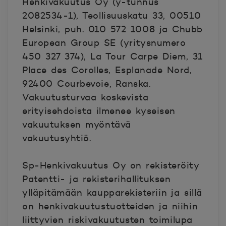
Henkivakuutus Oy (y-tunnus
2082534-1), Teollisuuskatu 33, 00510
Helsinki, puh. 010 572 1008 ja Chubb
European Group SE (yritysnumero
450 327 374), La Tour Carpe Diem, 31
Place des Corolles, Esplanade Nord,
92400 Courbevoie, Ranska.
Vakuutusturvaa koskevista
erityisehdoista ilmenee kyseisen
vakuutuksen myöntävä
vakuutusyhtiö.
Sp-Henkivakuutus Oy on rekisteröity
Patentti- ja rekisterihallituksen
ylläpitämään kaupparekisteriin ja sillä
on henkivakuutustuotteiden ja niihin
liittyvien riskivakuutusten toimilupa