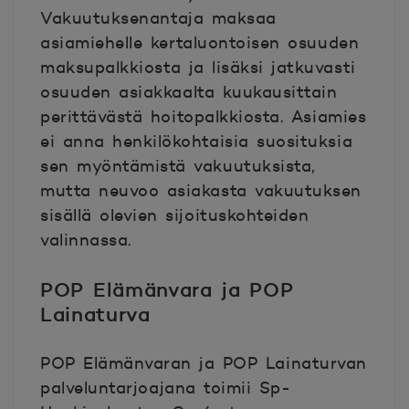
Vakuutuksenantaja maksaa
asiamiehelle kertaluontoisen osuuden
maksupalkkiosta ja lisäksi jatkuvasti
osuuden asiakkaalta kuukausittain
perittävästä hoitopalkkiosta. Asiamies
ei anna henkilökohtaisia suosituksia
sen myöntämistä vakuutuksista,
mutta neuvoo asiakasta vakuutuksen
sisällä olevien sijoituskohteiden
valinnassa.
POP Elämänvara ja POP
Lainaturva
POP Elämänvaran ja POP Lainaturvan
palveluntarjoajana toimii Sp-