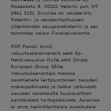
Museokatu 8, 00101 Helsinki puh. 09
6861 5151. Sivuliike on rekisteröity
Patentti- ja rekisterihallituksen
ylläpitämään kaupparekisteriin ja sen
toimintaa valvoo Finanssivalvonta.
POP Pankki toimii
vakuutusasiamiehenä sekä Sp-
Henkivakuutus Oy:lle että Chubb
European Group SE:lle.
Vakuutuksenantaja maksaa
asiamiehelle kertaluontoisen osuuden
maksupalkkiosta ja lisäksi jatkuvasti
osuuden asiakkaalta kuukausittain
perittävästä hoitopalkkiosta. Asiamies
ei anna henkilökohtaisia suosituksia