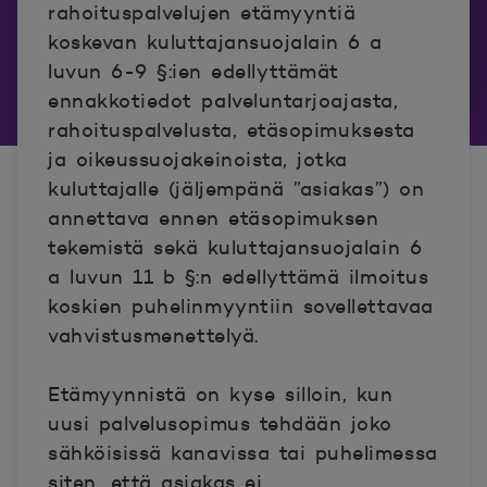
rahoituspalvelujen etämyyntiä
koskevan kuluttajansuojalain 6 a
luvun 6-9 §:ien edellyttämät
ennakkotiedot palveluntarjoajasta,
rahoituspalvelusta, etäsopimuksesta
ja oikeussuojakeinoista, jotka
kuluttajalle (jäljempänä ”asiakas”) on
annettava ennen etäsopimuksen
tekemistä sekä kuluttajansuojalain 6
a luvun 11 b §:n edellyttämä ilmoitus
koskien puhelinmyyntiin sovellettavaa
vahvistusmenettelyä.
Etämyynnistä on kyse silloin, kun
uusi palvelusopimus tehdään joko
sähköisissä kanavissa tai puhelimessa
siten, että asiakas ei