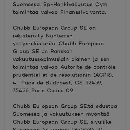
Suomessa. Sp-Henkivakuutus Oy:n
toimintaa valvoo Finanssivalvonta.
Chubb European Group SE on
rekisteröity Nanterren
yritysrekisteriin. Chubb European
Group SE on Ranskan
vakuutussopimuslain alainen ja sen
toimintaa valvoo Autorité de contrôle
prudentiel et de résolutionin (ACPR),
4, Place de Budapest, CS 92459,
75436 Paris Cedex 09.
Chubb European Group SE:tä edustaa
Suomessa ja vakuutuksen myöntää
Chubb European Group SE, sivuliike
Suomessa (y-tunnus 1855034-2),