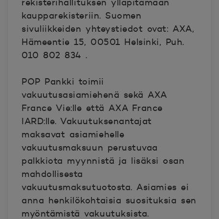
rekisterihallituksen ylläpitämään
kaupparekisteriin. Suomen
sivuliikkeiden yhteystiedot ovat: AXA,
Hämeentie 15, 00501 Helsinki, Puh.
010 802 834 .
POP Pankki toimii
vakuutusasiamiehenä sekä AXA
France Vie:lle että AXA France
IARD:lle. Vakuutuksenantajat
maksavat asiamiehelle
vakuutusmaksuun perustuvaa
palkkiota myynnistä ja lisäksi osan
mahdollisesta
vakuutusmaksutuotosta. Asiamies ei
anna henkilökohtaisia suosituksia sen
myöntämistä vakuutuksista.