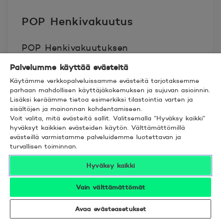
POP Henkivakuutus
POP Henkivakuutuksen
palveluntarjoajana toimii Aktia
Palvelumme käyttää evästeitä
Henkivakuutus Oy (y-tunnus
Käytämme verkkopalveluissamme evästeitä tarjotaksemme
0937006-7), PL 800, 20101 Turku,
parhaan mahdollisen käyttäjäkokemuksen ja sujuvan asioinnin.
Lisäksi keräämme tietoa esimerkiksi tilastointia varten ja
puh. 010-247 8300.
sisältöjen ja mainonnan kohdentamiseen.
Voit valita, mitä evästeitä sallit. Valitsemalla ”Hyväksy kaikki”
Aktia Henkivakuutus Oy on
hyväksyt kaikkien evästeiden käytön. Välttämättömillä
evästeillä varmistamme palveluidemme luotettavan ja
rekisteröity Patentti- ja
turvallisen toiminnan.
rekisterihallituksen ylläpitämään
Hyväksy kaikki
kaupparekisteriin ja sillä on
henkivakuutustuotteiden ja niihin
Vain välttämättömät
liittyvien riskivakuutusten toimilupa
Suomessa. Aktia Henkivakuutus Oy:n
Avaa evästeasetukset