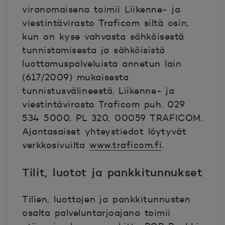
viranomaisena toimii Liikenne- ja
viestintävirasto Traficom siltä osin,
kun on kyse vahvasta sähköisestä
tunnistamisesta ja sähköisistä
luottamuspalveluista annetun lain
(617/2009) mukaisesta
tunnistusvälineestä. Liikenne- ja
viestintävirasto Traficom puh. 029
534 5000, PL 320, 00059 TRAFICOM.
Ajantasaiset yhteystiedot löytyvät
verkkosivuilta
www.traficom.fi
.
Tilit, luotot ja pankkitunnukset
Tilien, luottojen ja pankkitunnusten
osalta palveluntarjoajana toimii