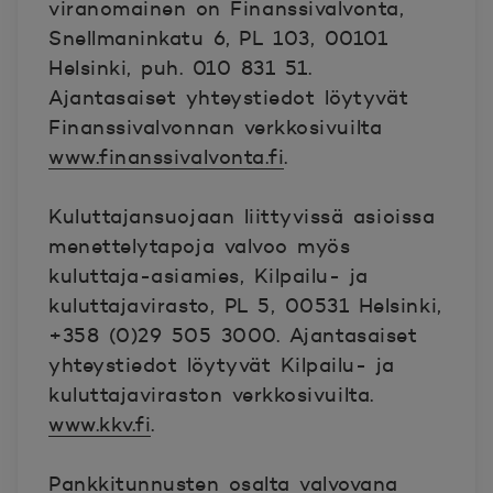
viranomainen on Finanssivalvonta,
Snellmaninkatu 6, PL 103, 00101
Helsinki, puh. 010 831 51.
Ajantasaiset yhteystiedot löytyvät
Finanssivalvonnan verkkosivuilta
www.finanssivalvonta.fi
.
Kuluttajansuojaan liittyvissä asioissa
menettelytapoja valvoo myös
kuluttaja-asiamies, Kilpailu- ja
kuluttajavirasto, PL 5, 00531 Helsinki,
+358 (0)29 505 3000. Ajantasaiset
yhteystiedot löytyvät Kilpailu- ja
kuluttajaviraston verkkosivuilta.
www.kkv.fi
.
Pankkitunnusten osalta valvovana