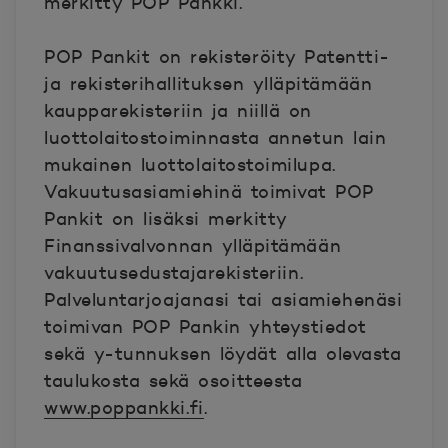
merkitty POP Pankki.
POP Pankit on rekisteröity Patentti-
ja rekisterihallituksen ylläpitämään
kaupparekisteriin ja niillä on
luottolaitostoiminnasta annetun lain
mukainen luottolaitostoimilupa.
Vakuutusasiamiehinä toimivat POP
Pankit on lisäksi merkitty
Finanssivalvonnan ylläpitämään
vakuutusedustajarekisteriin.
Palveluntarjoajanasi tai asiamiehenäsi
toimivan POP Pankin yhteystiedot
sekä y-tunnuksen löydät alla olevasta
taulukosta sekä osoitteesta
www.poppankki.fi
.