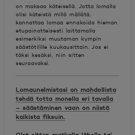
on maksaa käteisellä. Jotta lomalla
olisi käteistä millä mällätä,
kannattaa lomaa ennakoida hieman
etupainotteisesti laittamalla
esimerkiksi muutaman kympin
säästötilille kuukausittain. Jos ei
täksi kesäksi, niin sitten
seuraavaksi.
Lomaunelmistasi on mahdollista
tehdä totta monella eri tavalla
– säästäminen vaan on niistä
kaikista fiksuin.