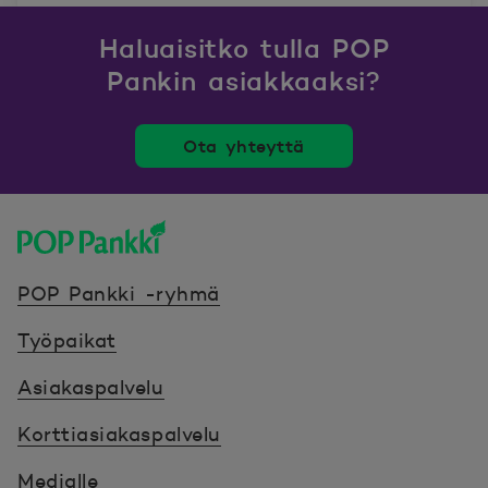
Haluaisitko tulla POP
Pankin asiakkaaksi?
Ota yhteyttä
POP Pankki, etusivulle
POP Pankki -ryhmä
Työpaikat
Asiakaspalvelu
Korttiasiakaspalvelu
Medialle