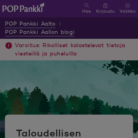
Hae
Kirjaudu
Valikko
POP Pankki, etusivulle
POP Pankki Aalto
POP Pankki Aallon blogi
Varoitus: Rikolliset kalastelevat tietoja
viesteillä ja puheluilla
Taloudellisen