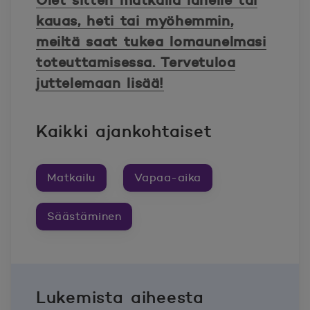
Olet sitten matkalla lähelle tai
kauas, heti tai myöhemmin,
meiltä saat tukea lomaunelmasi
toteuttamisessa. Tervetuloa
juttelemaan lisää!
Kaikki ajankohtaiset
Matkailu
Vapaa-aika
Säästäminen
Lukemista aiheesta