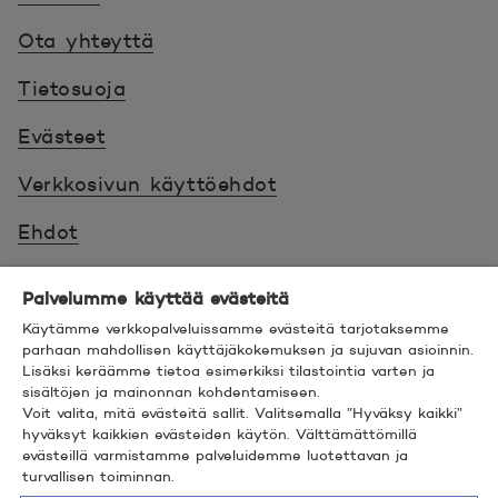
Ota yhteyttä
Tietosuoja
Evästeet
Verkkosivun käyttöehdot
Ehdot
Turvallinen asiointi
Palvelumme käyttää evästeitä
Saavutettavuus
Käytämme verkkopalveluissamme evästeitä tarjotaksemme
parhaan mahdollisen käyttäjäkokemuksen ja sujuvan asioinnin.
Lisäksi keräämme tietoa esimerkiksi tilastointia varten ja
Hyödyllistä tietää
sisältöjen ja mainonnan kohdentamiseen.
Voit valita, mitä evästeitä sallit. Valitsemalla ”Hyväksy kaikki”
© 2026 POP Pankki,
Hevosenkenkä 3, 02600
hyväksyt kaikkien evästeiden käytön. Välttämättömillä
evästeillä varmistamme palveluidemme luotettavan ja
ESPOO
turvallisen toiminnan.