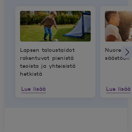
Lapsen taloustaidot
Nuoren k
rakentuvat pienistä
säästöön 
teoista ja yhteisistä
hetkistä
Lue lisää
Lue lisää