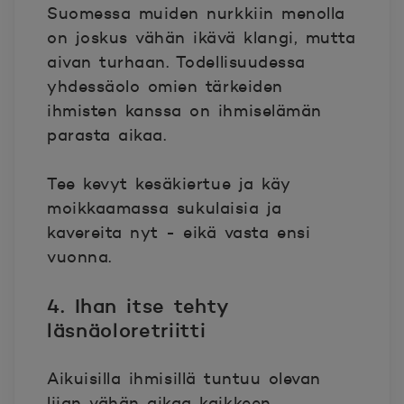
Suomessa muiden nurkkiin menolla
on joskus vähän ikävä klangi, mutta
aivan turhaan. Todellisuudessa
yhdessäolo omien tärkeiden
ihmisten kanssa on ihmiselämän
parasta aikaa.
Tee kevyt kesäkiertue ja käy
moikkaamassa sukulaisia ja
kavereita nyt - eikä vasta ensi
vuonna.
4. Ihan itse tehty
läsnäoloretriitti
Aikuisilla ihmisillä tuntuu olevan
liian vähän aikaa kaikkeen,