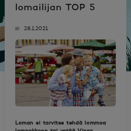
lomailijan TOP 5
28.1.2021
Loman ei tarvitse tehdä lommoa
lompakkoon tai vetää Visaa