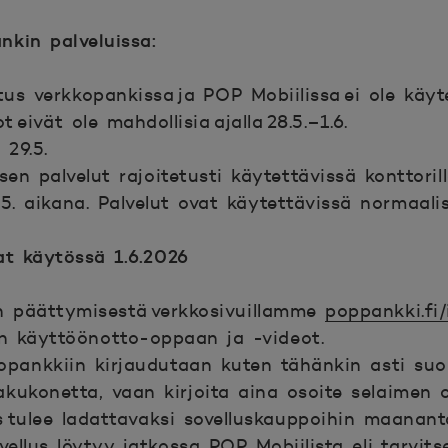
kin palveluissa:
us verkkopankissa ja POP Mobiilissa ei ole käyte
t eivät ole mahdollisia ajalla 28.5.–1.6.
 29.5.
en palvelut rajoitetusti käytettävissä konttorill
.5. aikana. Palvelut ovat käytettävissä normaalist
at käytössä 1.6.2026
 päättymisestä verkkosivuillamme
poppankki.fi/
.
en käyttöönotto-oppaan ja -videot.
pankkiin kirjaudutaan kuten tähänkin asti suo
akukonetta, vaan kirjoita aina osoite selaimen 
s tulee ladattavaksi sovelluskauppoihin maanant
llus löytyy jatkossa POP Mobiilista eli tarvits