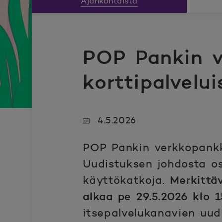
Ajankohtaista
POP Pankin ve
korttipalvelu
4.5.2026
POP Pankin verkkopankki
Uudistuksen johdosta o
käyttökatkoja.
Merkittäv
alkaa pe 29.5.2026 klo 
itsepalvelukanavien uud