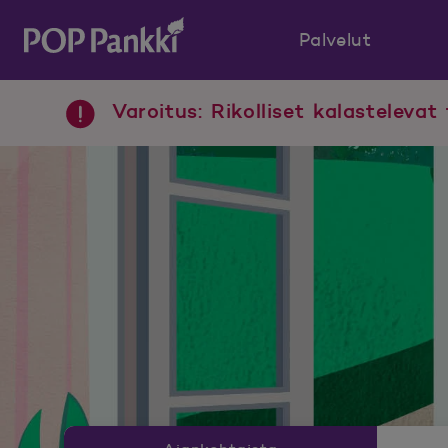
Palvelut
POP Pankki, etusivulle
Varoitus: Rikolliset kalastelevat 
Uutishuoneen valikko