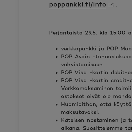
poppankki.fi/info
.
Avautuu uuteen ikkunaa
Perjantaista 29.5. klo 15.00 
verkkopankki ja POP Mobi
POP Avain -tunnuslukusov
vahvistamiseen
POP Visa -kortin debit-o
POP Visa -kortin credit-o
Verkkomaksaminen toimii r
ostokset eivät ole mahdoll
Huomioithan, että käyttöka
maksutavaksi.
Käteisen nostaminen ja ta
aikana. Suosittelemme ta