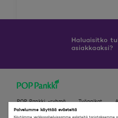
Haluaisitko t
asiakkaaksi?
POP Pankki, etusivulle
POP Pankki -ryhmä
Työpaikat
A
Palvelumme käyttää evästeitä
Käytämme verkkopalveluissamme evästeitä tarjotaksemme pa