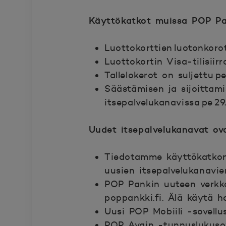
Käyttökatkot muissa POP Pan
Luottokorttien luotonkorot
Luottokortin Visa-tilisiirro
Tallelokerot on suljettu pe
Säästämisen ja sijoittamis
itsepalvelukanavissa pe 29
Uudet itsepalvelukanavat ov
Tiedotamme käyttökatkon
Avautuu uuteen ikkunaan
uusien itsepalvelukanavi
POP Pankin uuteen verkko
poppankki.fi. Älä käytä h
Uusi POP Mobiili -sovellu
POP Avain -tunnuslukusove