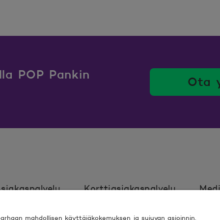
ulla POP Pankin
Ota 
siakaspalvelu
Korttiasiakaspalvelu
Medi
rhaan mahdollisen käyttäjäkokemuksen ja sujuvan asioinnin.