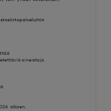
tosiirtopalveluihin
ettää
tettäviä aineistoja.
tä
026 alkaen.