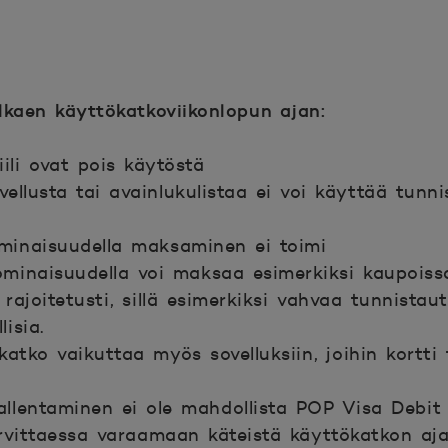
n.
alkaen käyttökatkoviikonlopun ajan:
ili ovat pois käytöstä
ellusta tai avainlukulistaa ei voi käyttää tunn
minaisuudella maksaminen ei toimi
minaisuudella voi maksaa esimerkiksi kaupoissa
ajoitetusti, sillä esimerkiksi vahvaa tunnistau
isia.
tko vaikuttaa myös sovelluksiin, joihin kortti ta
llentaminen ei ole mahdollista POP Visa Debit 
rvittaessa varaamaan käteistä käyttökatkon aja