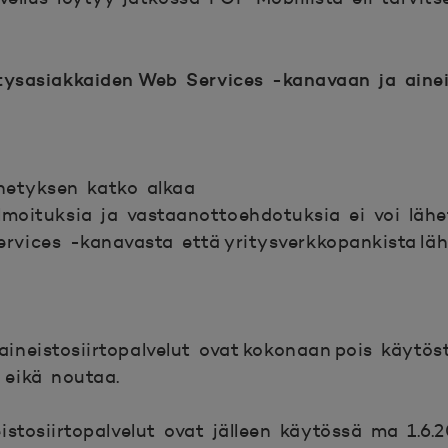
ysasiakkaiden Web Services -kanavaan ja aineis
ähetyksen katko alkaa
ilmoituksia ja vastaanottoehdotuksia ei voi läh
vices -kanavasta että yritysverkkopankista lähe
ineistosiirtopalvelut ovat kokonaan pois käytös
 eikä noutaa.
stosiirtopalvelut ovat jälleen käytössä ma 1.6.2