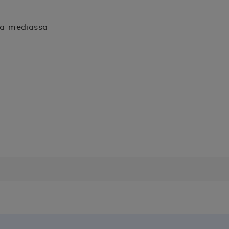
sa mediassa
n.
unaan.