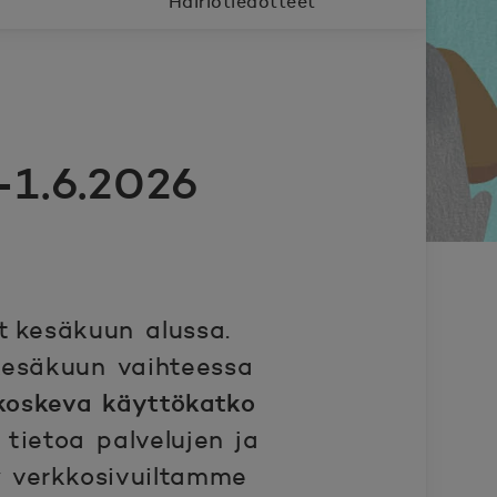
Häiriötiedotteet
–1.6.2026
t kesäkuun alussa.
kesäkuun vaihteessa
a koskeva käyttökatko
 tietoa palvelujen ja
y verkkosivuiltamme