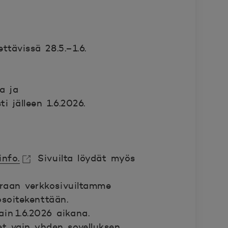
ttävissä 28.5.–1.6.
a ja
i jälleen 1.6.2026.
info.
Sivuilta löydät myös
raan verkkosivuiltamme
osoitekenttään.
ain 1.6.2026 aikana.
et vain yhden sovelluksen,