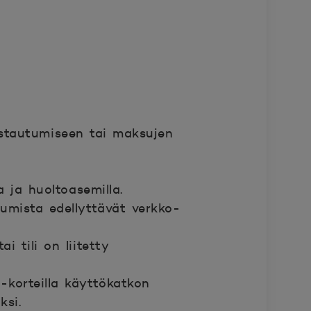
istautumiseen tai maksujen
 ja huoltoasemilla.
tumista edellyttävät verkko-
i tili on liitetty
-korteilla käyttökatkon
ksi.