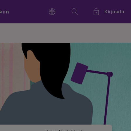
kiin
Kirjaudu
Language
Hae
Kieli,
Språk,
Language