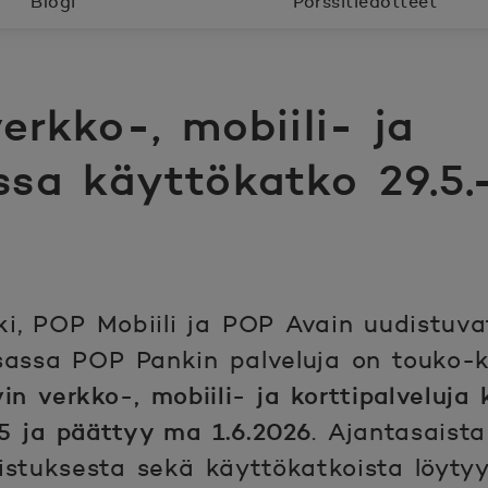
Blogi
Pörssitiedotteet
rkko-, mobiili- ja
issa käyttökatko 29.5.
, POP Mobiili ja POP Avain uudistuva
sassa POP Pankin palveluja on touko-
in verkko-, mobiili- ja korttipalveluj
15 ja päättyy ma 1.6.2026
. Ajantasaista
istuksesta sekä käyttökatkoista löyty