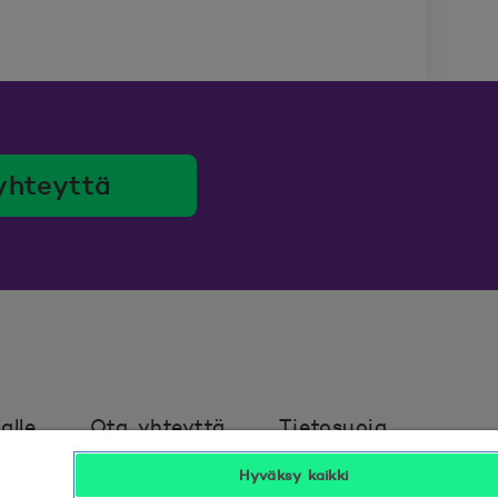
yhteyttä
alle
Ota yhteyttä
Tietosuoja
Hyväksy kaikki