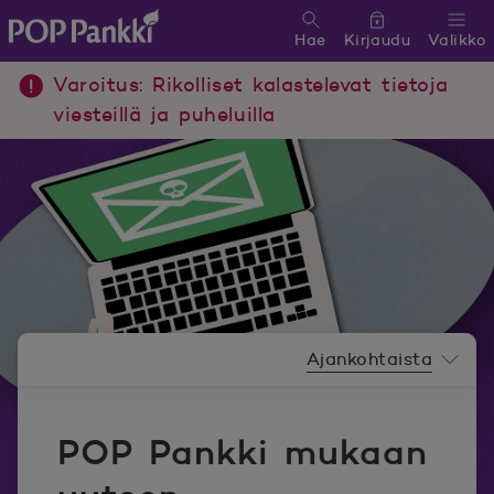
Hae
Kirjaudu
Valikko
POP Pankki, etusivulle
Varoitus: Rikolliset kalastelevat tietoja
viesteillä ja puheluilla
Uutishuoneen valikko
Ajankohtaista
POP Pankki mukaan