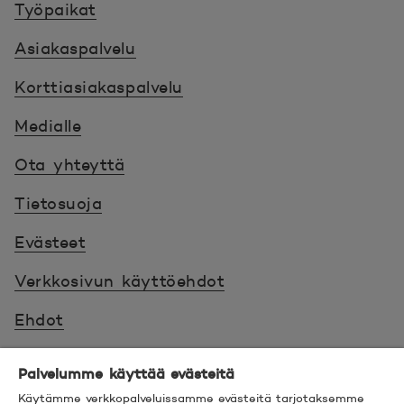
Työpaikat
Asiakaspalvelu
Korttiasiakaspalvelu
Medialle
Ota yhteyttä
Tietosuoja
Evästeet
Verkkosivun käyttöehdot
Ehdot
Turvallinen asiointi
Palvelumme käyttää evästeitä
Saavutettavuus
Käytämme verkkopalveluissamme evästeitä tarjotaksemme