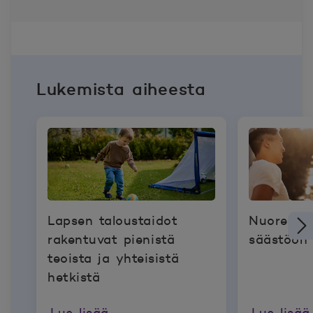
Lukemista aiheesta
Lapsen taloustaidot
Nuoren k
rakentuvat pienistä
säästöön 
teoista ja yhteisistä
hetkistä