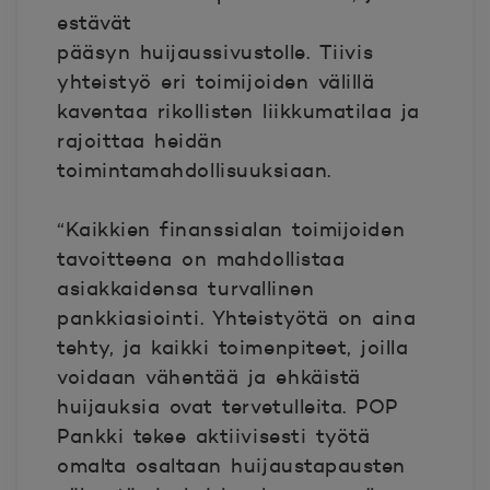
estävät
pääsyn huijaussivustolle.
Tiivis
yhteistyö eri toimijoiden välillä
kaventaa rikollisten liikkumatilaa ja
rajoittaa heidän
toimintamahdollisuuksiaan.
“Kaikkien finanssialan toimijoiden
tavoitteena on mahdollistaa
asiakkaidensa turvallinen
pankkiasiointi. Yhteistyötä on aina
tehty, ja kaikki toimenpiteet, joilla
voidaan vähentää ja ehkäistä
huijauksia ovat tervetulleita. POP
Pankki tekee aktiivisesti työtä
omalta osaltaan huijaustapausten