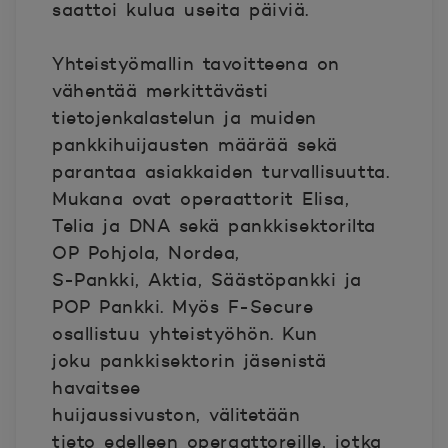
saattoi kulua useita päiviä.
Yhteistyömallin tavoitteena on
vähentää merkittävästi
tietojenkalastelun ja muiden
pankkihuijausten määrää sekä
parantaa asiakkaiden turvallisuutta.
Mukana ovat operaattorit Elisa,
Telia ja DNA sekä pankkisektorilta
OP Pohjola, Nordea,
S-Pankki, Aktia, Säästöpankki ja
POP Pankki. Myös F-Secure
osallistuu yhteistyöhön. Kun
joku pankkisektorin jäsenistä
havaitsee
huijaussivuston, välitetään
tieto edelleen operaattoreille, jotka