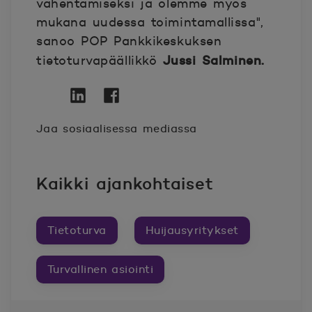
vähentämiseksi ja olemme myös
mukana uudessa toimintamallissa",
sanoo POP Pankkikeskuksen
Jussi Salminen.
tietoturvapäällikkö
Twitter
Avautuu uuteen ikkunaan.
Linkedin
Avautuu uuteen ikkunaan.
Facebook
Avautuu uuteen ikkunaan.
Jaa sosiaalisessa mediassa
Kaikki ajankohtaiset
Tietoturva
Huijausyritykset
Turvallinen asiointi