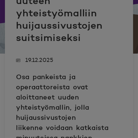
uuteen
yhteistyömalliin
huijaussivustojen
suitsimiseksi
19.12.2025
Osa pankeista ja
operaattoreista ovat
aloittaneet uuden
yhteistyömallin, jolla
huijaussivustojen
liikenne voidaan katkaista
minuuteissa pankkien