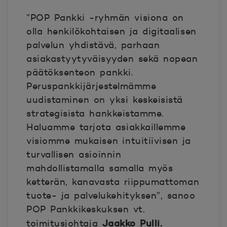
”POP Pankki -ryhmän visiona on
olla henkilökohtaisen ja digitaalisen
palvelun yhdistävä, parhaan
asiakastyytyväisyyden sekä nopean
päätöksenteon pankki.
Peruspankkijärjestelmämme
uudistaminen on yksi keskeisistä
strategisista hankkeistamme.
Haluamme tarjota asiakkaillemme
visiomme mukaisen intuitiivisen ja
turvallisen asioinnin
mahdollistamalla samalla myös
ketterän, kanavasta riippumattoman
tuote- ja palvelukehityksen”, sanoo
POP Pankkikeskuksen vt.
Jaakko Pulli.
toimitusjohtaja