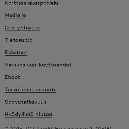
Korttiasiakaspalvelu
Medialle
Ota yhteyttä
Tietosuoja
Evästeet
Verkkosivun käyttöehdot
Ehdot
Turvallinen asiointi
Saavutettavuus
Hyödyllistä tietää
© 2026 POP Pankki,
Hevosenkenkä 3, 02600