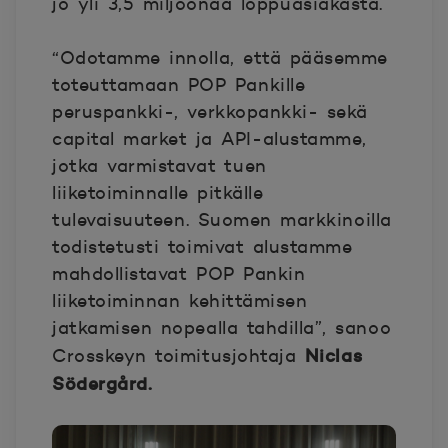
jo yli 3,5 miljoonaa loppuasiakasta.
“Odotamme innolla, että pääsemme
toteuttamaan POP Pankille
peruspankki-, verkkopankki- sekä
capital market ja API-alustamme,
jotka varmistavat tuen
liiketoiminnalle pitkälle
tulevaisuuteen. Suomen markkinoilla
todistetusti toimivat alustamme
mahdollistavat POP Pankin
liiketoiminnan kehittämisen
jatkamisen nopealla tahdilla”, sanoo
Niclas
Crosskeyn toimitusjohtaja
Södergård.