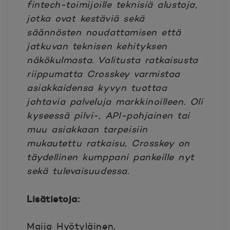
fintech-toimijoille teknisiä alustoja,
jotka ovat kestäviä sekä
säännösten noudattamisen että
jatkuvan teknisen kehityksen
näkökulmasta. Valitusta ratkaisusta
riippumatta Crosskey varmistaa
asiakkaidensa kyvyn tuottaa
johtavia palveluja markkinoilleen. Oli
kyseessä pilvi-, API-pohjainen tai
muu asiakkaan tarpeisiin
mukautettu ratkaisu, Crosskey on
täydellinen kumppani pankeille nyt
sekä tulevaisuudessa.
Lisätietoja:
Maija Hyötyläinen,