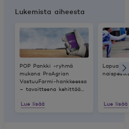
Lukemista aiheesta
POP Pankki -ryhmä
Lapualla 
mukana ProAgrian
naispesik
VastuuFarmi-hankkeessa
– tavoitteena kehittää
maatilojen
Lue lisää
Lue lisää
vastuullisuusraportointia