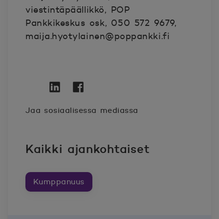
viestintäpäällikkö, POP
Pankkikeskus osk, 050 572 9679,
maija.hyotylainen@poppankki.fi
Twitter
Avautuu uuteen ikkunaan.
Linkedin
Avautuu uuteen ikkunaan.
Facebook
Avautuu uuteen ikkunaan.
Jaa sosiaalisessa mediassa
Kaikki ajankohtaiset
Kumppanuus