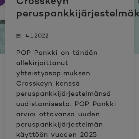
Crosskeyn
peruspankkijärjestelm
4.1.2022
POP Pankki on tänään
allekirjoittanut
yhteistyösopimuksen
Crosskeyn kanssa
peruspankkijärjestelmänsä
uudistamisesta. POP Pankki
arvioi ottavansa uuden
peruspankkijärjestelmän
käyttöön vuoden 2025