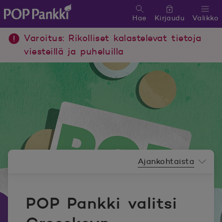
Hae
Kirjaudu
Valikko
POP Pankki, etusivulle
Varoitus: Rikolliset kalastelevat tietoja
viesteillä ja puheluilla
Uutishuoneen valikko
Ajankohtaista
POP Pankki valitsi