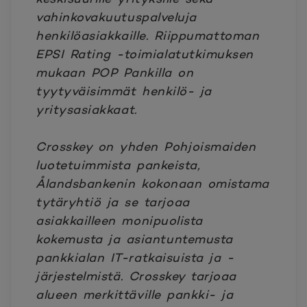
vahinkovakuutuspalveluja
henkilöasiakkaille. Riippumattoman
EPSI Rating -toimialatutkimuksen
mukaan POP Pankilla on
tyytyväisimmät henkilö- ja
yritysasiakkaat.
Crosskey on yhden Pohjoismaiden
luotetuimmista pankeista,
Ålandsbankenin kokonaan omistama
tytäryhtiö ja se tarjoaa
asiakkailleen monipuolista
kokemusta ja asiantuntemusta
pankkialan IT-ratkaisuista ja -
järjestelmistä. Crosskey tarjoaa
alueen merkittäville pankki- ja