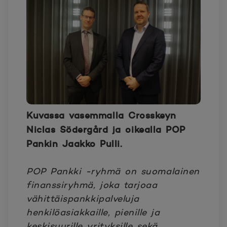
Kuvassa vasemmalla Crosskeyn
Niclas Södergård ja oikealla POP
Pankin Jaakko Pulli.
POP Pankki -ryhmä on suomalainen
finanssiryhmä, joka tarjoaa
vähittäispankkipalveluja
henkilöasiakkaille, pienille ja
keskisuurille yrityksille sekä