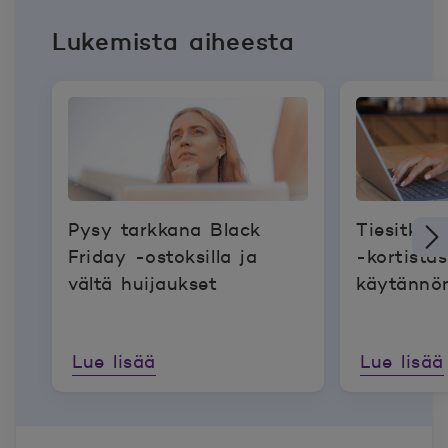
Lukemista aiheesta
Pysy tarkkana Black
Tiesitkö
Friday -ostoksilla ja
-kortistasi
vältä huijaukset
käytännön
Lue lisää
Lue lisää