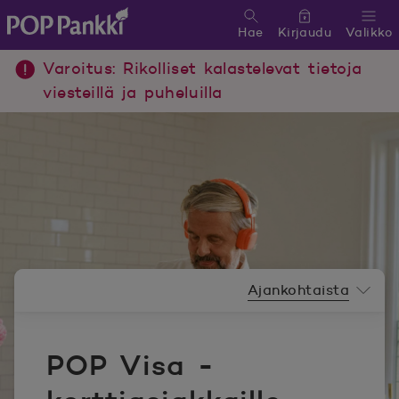
Hae
Kirjaudu
Valikko
POP Pankki, etusivulle
Varoitus: Rikolliset kalastelevat tietoja
viesteillä ja puheluilla
Uutishuoneen valikko
Ajankohtaista
POP Visa -