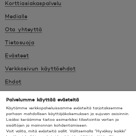
Korttiasiakaspalvelu
Medialle
Ota yhteyttä
Tietosuoja
Evästeet
Verkkosivun käyttöehdot
Ehdot
Turvallinen asiointi
Palvelumme käyttää evästeitä
Saavutettavuus
Käytämme verkkopalveluissamme evästeitä tarjotaksemme
parhaan mahdollisen käyttäjäkokemuksen ja sujuvan asioinnin.
Lisäksi keräämme tietoa esimerkiksi tilastointia varten ja
Hyödyllistä tietää
sisältöjen ja mainonnan kohdentamiseen.
Voit valita, mitä evästeitä sallit. Valitsemalla ”Hyväksy kaikki”
© 2026 POP Pankki,
Hevosenkenkä 3, 02600