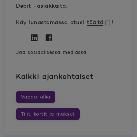
Debit -asiakkaita.
Käy lunastamassa etusi
täältä
!
Avautuu uuteen ikkunaan.
Twitter
Avautuu uuteen ikkunaan.
Linkedin
Avautuu uuteen ikkunaan.
Facebook
Avautuu uuteen ikkunaan.
Jaa sosiaalisessa mediassa
Kaikki ajankohtaiset
Vapaa-aika
Tilit, kortit ja maksut