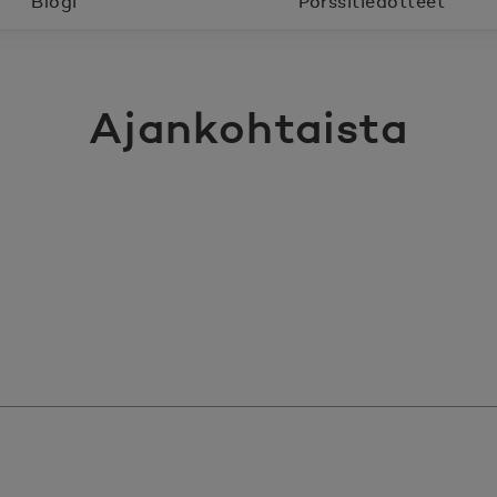
Blogi
Pörssitiedotteet
Ajankohtaista
artikkelit