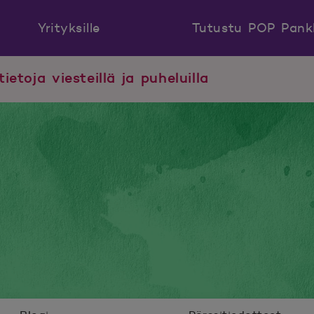
Yrityksille
Tutustu POP Pank
tietoja viesteillä ja puheluilla