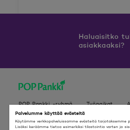
Haluaisitko t
asiakkaaksi?
POP Pankki, etusivulle
POP Pankki -ryhmä
Työpaikat
A
Palvelumme käyttää evästeitä
Käytämme verkkopalveluissamme evästeitä tarjotaksemme pa
Evästeet
Verkkosivun käyttöehdot
Lisäksi keräämme tietoa esimerkiksi tilastointia varten ja s