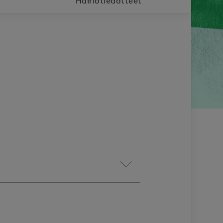
Häiriötiedotteet