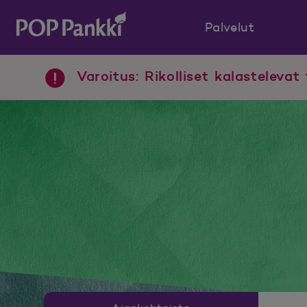
Palvelut
POP Pankki, etusivulle
Varoitus: Rikolliset kalastelevat 
Uutishuoneen valikko