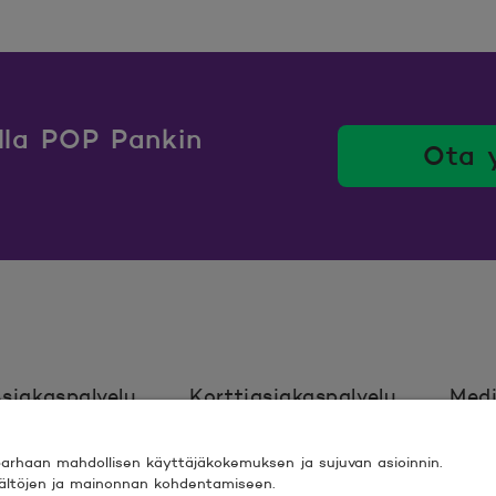
ulla POP Pankin
Ota 
siakaspalvelu
Korttiasiakaspalvelu
Medi
rhaan mahdollisen käyttäjäkokemuksen ja sujuvan asioinnin.
Ehdot
Turvallinen asiointi
Saavutett
isältöjen ja mainonnan kohdentamiseen.