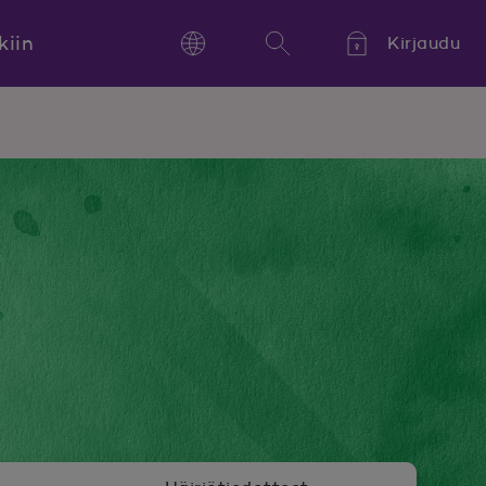
kiin
Kirjaudu
Language
Hae
Kieli,
Språk,
Language