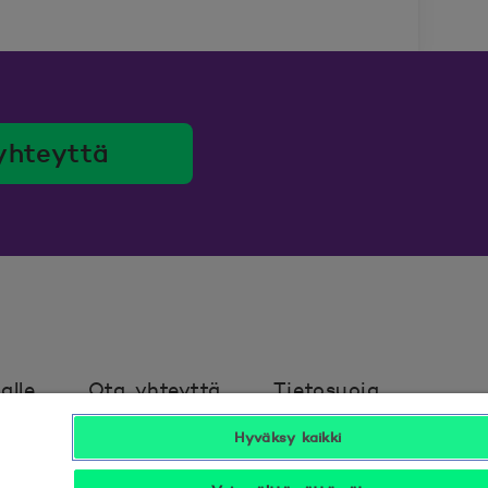
yhteyttä
alle
Ota yhteyttä
Tietosuoja
Hyväksy kaikki
avuus
Hyödyllistä tietää