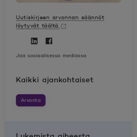
Uutiskirjeen arvonnan säännöt
löytyvät täältä.
Avautuu uuteen ikkunaan.
Twitter
Avautuu uuteen ikkunaan.
Linkedin
Avautuu uuteen ikkunaan.
Facebook
Avautuu uuteen ikkunaan.
Jaa sosiaalisessa mediassa
Kaikki ajankohtaiset
Arvonta
Lukemista aiheesta