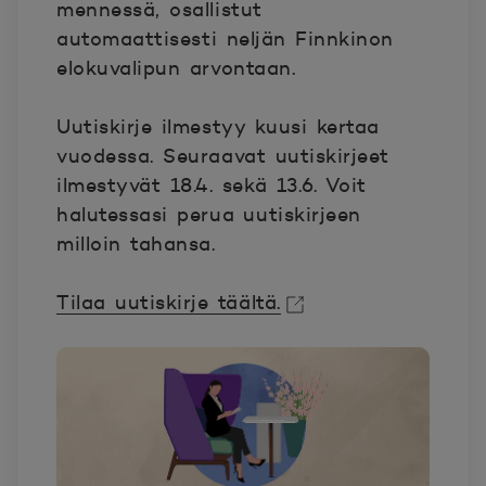
mennessä, osallistut
automaattisesti neljän Finnkinon
elokuvalipun arvontaan.
Uutiskirje ilmestyy kuusi kertaa
vuodessa. Seuraavat uutiskirjeet
ilmestyvät 18.4. sekä 13.6. Voit
halutessasi perua uutiskirjeen
milloin tahansa.
Tilaa uutiskirje täältä.
Avautuu uuteen ikkunaan.