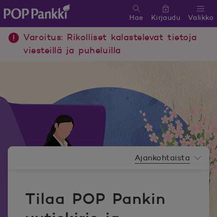
Hae
Kirjaudu
Valikko
POP Pankki, etusivulle
Varoitus: Rikolliset kalastelevat tietoja
viesteillä ja puheluilla
Uutishuoneen valikko
Ajankohtaista
Tilaa POP Pankin