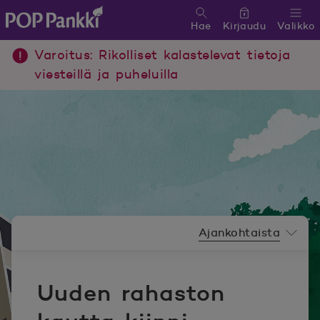
Hae
Kirjaudu
Valikko
POP Pankki, etusivulle
Varoitus: Rikolliset kalastelevat tietoja
viesteillä ja puheluilla
Uutishuoneen valikko
Ajankohtaista
Uuden rahaston