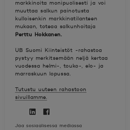
markkinoita monipuolisesti ja voi
muuttaa salkun painotusta
kulloisenkin markkinatilanteen
mukaan, toteaa salkunhoitaja
Perttu Hokkanen.
UB Suomi Kiinteistöt -rahastoa
pystyy merkitsemään neljä kertaa
vuodessa helmi-, touko-, elo- ja
marraskuun lopussa.
Tutustu uuteen rahastoon
sivuillamme.
Twitter
Avautuu uuteen ikkunaan.
Linkedin
Avautuu uuteen ikkunaan.
Facebook
Avautuu uuteen ikkunaan.
Jaa sosiaalisessa mediassa