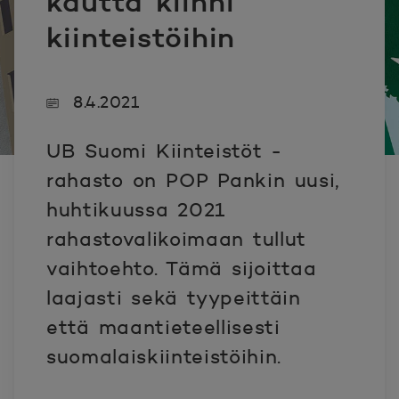
kautta kiinni
kiinteistöihin
8.4.2021
UB Suomi Kiinteistöt -
rahasto on POP Pankin uusi,
huhtikuussa 2021
rahastovalikoimaan tullut
vaihtoehto. Tämä sijoittaa
laajasti sekä tyypeittäin
että maantieteellisesti
suomalaiskiinteistöihin.