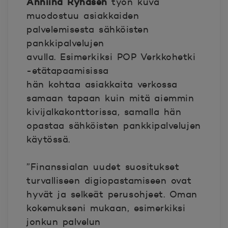
Anniina Ryhäsen
työn kuva
muodostuu asiakkaiden
palvelemisesta sähköisten
pankkipalvelujen
avulla. Esimerkiksi POP Verkkohetki
-etätapaamisissa
hän kohtaa asiakkaita verkossa
samaan tapaan kuin mitä aiemmin
kivijalkakonttorissa, samalla hän
opastaa sähköisten pankkipalvelujen
käytössä.
”Finanssialan uudet suositukset
turvalliseen digiopastamiseen ovat
hyvät ja selkeät perusohjeet. Oman
kokemukseni mukaan, esimerkiksi
jonkun palvelun