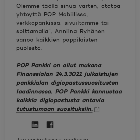
Olemme täällä sinua varten, otatpa
yhteyttä POP Mobiilissa,
verkkopankissa, sivuiltamme tai
soittamalla”, Anniina Ryhänen
sanoo kaikkien poppilaisten
puolesta.
POP Pankki on ollut mukana
Finanssialan 24.3.3021 julkaistujen
pankkialan digiopastussuositusten
laadinnassa. POP Pankki kannustaa
kaikkia digiopastusta antavia
tutustumaan suosituksiin.
Avautuu uuteen ikkunaan.
Twitter
Avautuu uuteen ikkunaan.
Linkedin
Avautuu uuteen ikkunaan.
Facebook
Avautuu uuteen ikkunaan.
Jaa sosiaalisessa mediassa