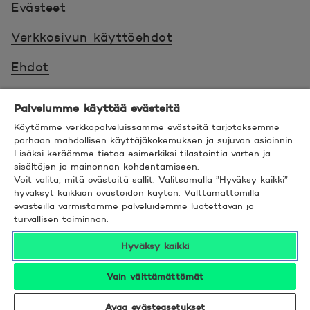
Evästeet
Verkkosivun käyttöehdot
Ehdot
Turvallinen asiointi
Palvelumme käyttää evästeitä
Saavutettavuus
Käytämme verkkopalveluissamme evästeitä tarjotaksemme
parhaan mahdollisen käyttäjäkokemuksen ja sujuvan asioinnin.
Lisäksi keräämme tietoa esimerkiksi tilastointia varten ja
Hyödyllistä tietää
sisältöjen ja mainonnan kohdentamiseen.
Voit valita, mitä evästeitä sallit. Valitsemalla ”Hyväksy kaikki”
© 2026 POP Pankki,
Hevosenkenkä 3, 02600
hyväksyt kaikkien evästeiden käytön. Välttämättömillä
evästeillä varmistamme palveluidemme luotettavan ja
ESPOO
turvallisen toiminnan.
Hyväksy kaikki
Vain välttämättömät
Seuraa meitä sosiaalisessa mediassa
Linkedin
Avautuu uuteen ikkunaan.
Facebook
Avautuu uuteen ikkunaan.
Instagram
Avautuu uuteen ikkunaan.
YouTube
Avautuu uuteen ikkunaan.
Avaa evästeasetukset