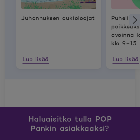
Juhannuksen aukioloajat
Puhelinp
poikkeukse
avoinna l
klo 9–15
Lue lisää
Lue lisää
Haluaisitko tulla POP
Pankin asiakkaaksi?