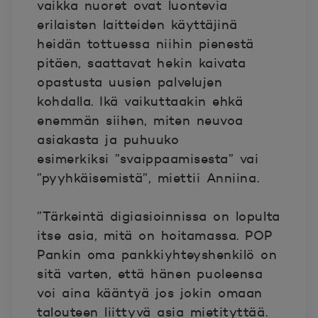
vaikka nuoret ovat luontevia
erilaisten laitteiden käyttäjinä
heidän tottuessa niihin pienestä
pitäen, saattavat hekin kaivata
opastusta uusien palvelujen
kohdalla. Ikä vaikuttaakin ehkä
enemmän siihen, miten neuvoa
asiakasta ja puhuuko
esimerkiksi ”svaippaamisesta” vai
”pyyhkäisemistä”, miettii Anniina.
”Tärkeintä digiasioinnissa on lopulta
itse asia, mitä on hoitamassa. POP
Pankin oma pankkiyhteyshenkilö on
sitä varten, että hänen puoleensa
voi aina kääntyä jos jokin omaan
talouteen liittyvä asia mietityttää.