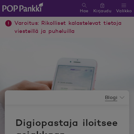
Hae
Kirjaudu
Valikko
POP Pankki, etusivulle
Varoitus: Rikolliset kalastelevat tietoja
viesteillä ja puheluilla
Uutishuoneen valikko
Blogi
Digiopastaja iloitsee