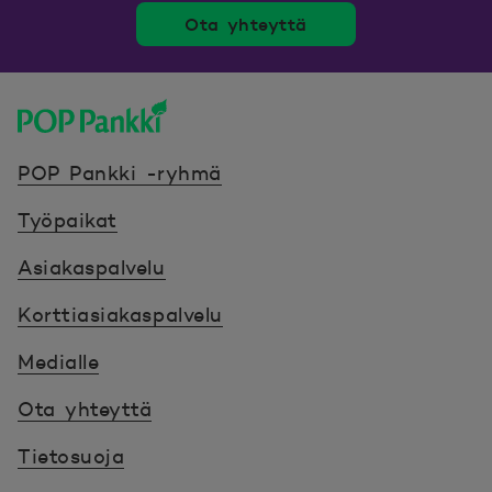
Ota yhteyttä
POP Pankki, etusivulle
POP Pankki -ryhmä
Työpaikat
Asiakaspalvelu
Korttiasiakaspalvelu
Medialle
Ota yhteyttä
Tietosuoja