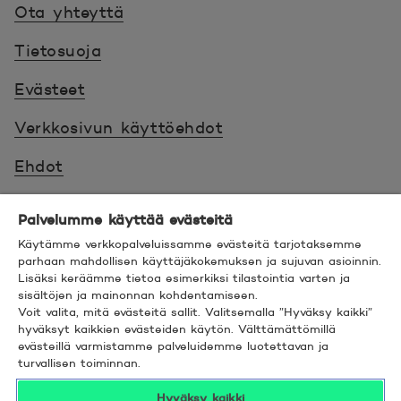
Ota yhteyttä
Tietosuoja
Evästeet
Verkkosivun käyttöehdot
Ehdot
Turvallinen asiointi
Palvelumme käyttää evästeitä
Saavutettavuus
Käytämme verkkopalveluissamme evästeitä tarjotaksemme
parhaan mahdollisen käyttäjäkokemuksen ja sujuvan asioinnin.
Lisäksi keräämme tietoa esimerkiksi tilastointia varten ja
Hyödyllistä tietää
sisältöjen ja mainonnan kohdentamiseen.
Voit valita, mitä evästeitä sallit. Valitsemalla ”Hyväksy kaikki”
© 2026 POP Pankki,
Hevosenkenkä 3, 02600
hyväksyt kaikkien evästeiden käytön. Välttämättömillä
evästeillä varmistamme palveluidemme luotettavan ja
ESPOO
turvallisen toiminnan.
Hyväksy kaikki