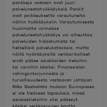
pankkeja vastaan ovat juuri
palvelunestohyökkäyksiä. Pankit
ovat poikkeuksetta varautuneita
näihin hyökkäyksiin. Varautumisesta
huolimatta voimakas
palvelunestohyökkäys voi aiheuttaa
palveluiden hidastumista tai
hetkellisiä palvelu
katkoksia, mutta
näillä hyökkäyksillä verkkorikolliset
eivät pääse asiakkaiden tietoihin
tai varoihin käsiksi. Finanssialan
vahingontorjunnasta ja
turvallisuudesta vastaavan johtajan
Niko Saxholmin
mukaan Euroopassa
ei ole tiedossa tapauksia, missä
asiakastietoihin olisi päässyt
käsiksi verkkosivujen kautta.