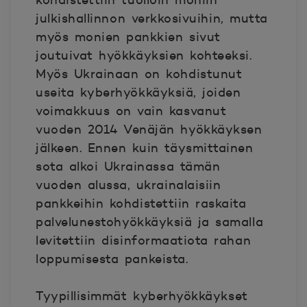
kohdistettiin tuolloin moniin
julkishallinnon verkkosivuihin, mutta
myös monien pankkien sivut
joutuivat hyökkäyksien kohteeksi.
Myös Ukrainaan on kohdistunut
useita kyberhyökkäyksiä, joiden
voimakkuus on vain kasvanut
vuoden 2014 Venäjän hyökkäyksen
jälkeen. Ennen kuin täysmitta
inen
sota alkoi Ukrainassa tämän
vuoden alussa, ukrainalaisiin
pankkeihin kohdistettiin raskaita
palvelunestohyökkäyksiä ja samalla
levitettiin disinformaatiota rahan
loppumisesta pankeista.
Tyypillisimmät kyberhyökkäykset