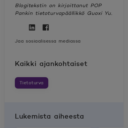
Blogitekstin on kirjoittanut POP
Pankin tietoturvapäällikkö Guoxi Yu.
Twitter
Avautuu uuteen ikkunaan.
Linkedin
Avautuu uuteen ikkunaan.
Facebook
Avautuu uuteen ikkunaan.
Jaa sosiaalisessa mediassa
Kaikki ajankohtaiset
Tietoturva
Lukemista aiheesta