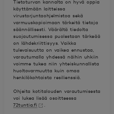
Tietoturvan kannalta on hyvä oppia
käyttämään laitteissa
virustorjuntaohjelmistoa
sekä
varmuuskopioimaan tärkeitä tietoja
säännöllisesti. Väärältä tiedolta
suojautumisessa puolestaan tärkeää
on lähdekriittisyys. Vaikka
tulevaisuutta on vaikea ennustaa,
varautumalla yhdessä näihin uhkiin
voimme tukea niin yhteiskunnallista
huoltovarmuutta kuin omaa
henkilökohtaista resilienssiä.
Ohjeita kotitalouden varautumisesta
voi lukea lisää osoitteessa
72tuntia.fi
.
Avautuu uuteen ikkunaan.