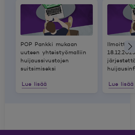
POP Pankki mukaan
Ilmoittau
uuteen yhteistyömalliin
18.12.202
huijaussivustojen
järjestet
suitsimiseksi
huijausin
Lue lisää
Lue lisää