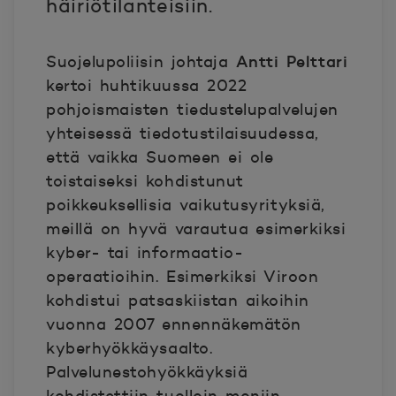
häiriötilanteisiin.
Antti Pelttari
Suojelupoliisin johtaja
kertoi huhtikuussa 2022
pohjoismaisten tiedustelupalvelujen
yhteisessä tiedotustilaisuudessa,
että vaikka Suomeen ei ole
toistaiseksi kohdistunut
poikkeuksellisia vaikutusyrityksiä,
meillä on hyvä varautua esimerkiksi
kyber- tai informaatio-
operaatioihin. Esimerkiksi Viroon
kohdistui patsaskiistan aikoihin
vuonna 2007 ennennäkemätön
kyberhyökkäysaalto.
Palvelunestohyökkäyksiä