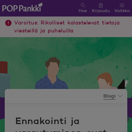
Hae
Kirjaudu
Valikko
POP Pankki, etusivulle
Varoitus: Rikolliset kalastelevat tietoja
viesteillä ja puheluilla
Uutishuoneen valikko
Blogi
Ennakointi ja