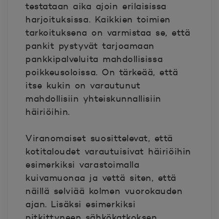
testataan aika ajoin erilaisissa
harjoituksissa. Kaikkien toimien
tarkoituksena on varmistaa se
, että
pankit pystyvät tarjoamaan
pankkipalveluita mahdollisissa
poikkeusoloissa. On tärkeää, että
itse kukin on varautunut
mahdollisiin yhteiskunnallisiin
häiriöihin.
Viranomaiset suosittelevat, että
kotitaloudet varautuisivat häiriöihin
esimerkiksi varastoimalla
kuivamuonaa ja vettä siten, että
näillä selviää kolmen vuorokauden
ajan. Lisäksi esimerkiksi
pitkittyneen sähkökatkoksen