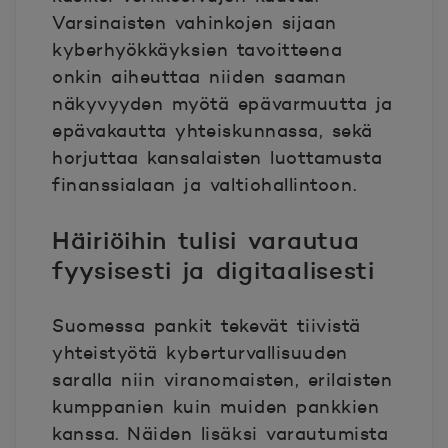
Varsinaisten vahinkojen sijaan
kyberhyökkäyksien tavoitteena
onkin aiheuttaa niiden saaman
näkyvyyden myötä epävarmuutta ja
epävakautta yhteiskunnassa, sekä
horjuttaa kansalaisten luottamusta
finanssialaan ja valtiohallintoon.
Häiriöihin tulisi varautua
fyysisesti ja digitaalisesti
Suomessa pankit tekevät tiivistä
yhteistyötä kyberturvallisuuden
saralla niin viranomaisten, erilaisten
kumppanien kuin muiden pankkien
kanssa. Näiden lisäksi varautumista