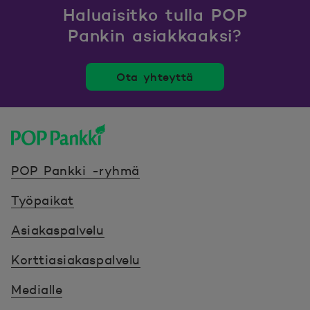
Haluaisitko tulla POP
Pankin asiakkaaksi?
Ota yhteyttä
POP Pankki, etusivulle
POP Pankki -ryhmä
Työpaikat
Asiakaspalvelu
Korttiasiakaspalvelu
Medialle