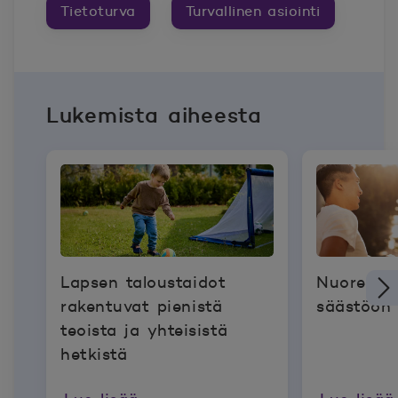
Tietoturva
Turvallinen asiointi
Lukemista aiheesta
Lapsen taloustaidot
Nuoren k
rakentuvat pienistä
säästöön 
teoista ja yhteisistä
hetkistä