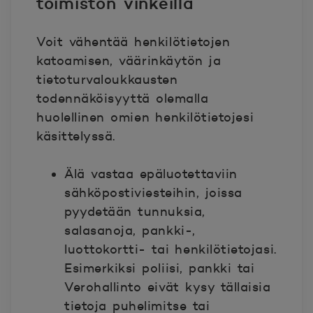
toimiston vinkeillä
Voit vähentää henkilötietojen
katoamisen, väärinkäytön ja
tietoturvaloukkausten
todennäköisyyttä olemalla
huolellinen omien henkilötietojesi
käsittelyssä.
Älä vastaa epäluotettaviin
sähköpostiviesteihin, joissa
pyydetään tunnuksia,
salasanoja, pankki-,
luottokortti- tai henkilötietojasi.
Esimerkiksi poliisi, pankki tai
Verohallinto eivät kysy tällaisia
tietoja puhelimitse tai