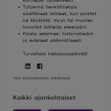
korttejasi huolellisesti.
Tyhjennä henkilötietoja
sisältäneet laitteet, kun poistat
ne käytöstä, myyt tai muuten
luovutat laitteita eteenpäin.
Poista selaimesi historiatiedot
ja evästeet säännöllisesti.
Turvallista tietosuojapäivää!
Twitter
Avautuu uuteen ikkunaan.
Linkedin
Avautuu uuteen ikkunaan.
Facebook
Avautuu uuteen ikkunaan.
Jaa sosiaalisessa mediassa
Kaikki ajankohtaiset