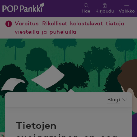
Hae
Kirjaudu
Valikko
POP Pankki, etusivulle
Varoitus: Rikolliset kalastelevat tietoja
viesteillä ja puheluilla
Uutishuoneen valikko
Blogi
Tietojen