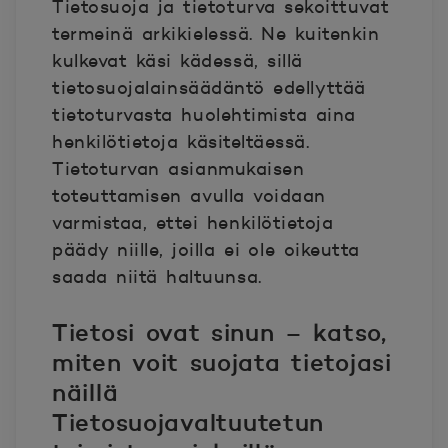
Tietosuoja ja tietoturva sekoittuvat
termeinä arkikielessä. Ne kuitenkin
kulkevat käsi kädessä, sillä
tietosuojalainsäädäntö edellyttää
tietoturvasta huolehtimista aina
henkilötietoja käsiteltäessä.
Tietoturvan asianmukaisen
toteuttamisen avulla voidaan
varmistaa, ettei henkilötietoja
päädy niille, joilla ei ole oikeutta
saada niitä haltuunsa.
Tietosi ovat sinun – katso,
miten voit suojata tietojasi
näillä
Tietosuojavaltuutetun