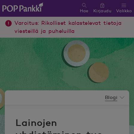
Hae
Kirjaudu
Valikko
POP Pankki, etusivulle
Varoitus: Rikolliset kalastelevat tietoja
viesteillä ja puheluilla
Uutishuoneen valikko
Blogi
Lainojen