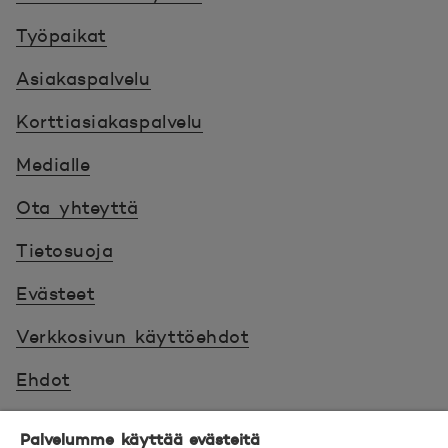
Työpaikat
Asiakaspalvelu
Korttiasiakaspalvelu
Medialle
Ota yhteyttä
Tietosuoja
Evästeet
Verkkosivun käyttöehdot
Ehdot
Turvallinen asiointi
Palvelumme käyttää evästeitä