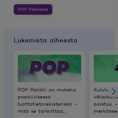
POP Pikalaina
Lukemista aiheesta
POP Pankki on mukana
Kulutuslu
positiivisessa
väliaikai
luottotietorekisterissä –
poistuu 
mitä se tarkoittaa
merkitse