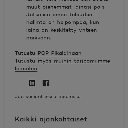
muut pienemmät lainasi pois.
Jatkossa oman talouden
hallinta on helpompaa, kun
laina on keskitetty yhteen
paikkaan.
Tutustu POP Pikalainaan
Tutustu myös muihin tarjoamiimme
lainoihin
Twitter
Avautuu uuteen ikkunaan.
Linkedin
Avautuu uuteen ikkunaan.
Facebook
Avautuu uuteen ikkunaan.
Jaa sosiaalisessa mediassa
Kaikki ajankohtaiset