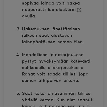
sopivaa lainaa voit hakea
näppärästi
lainalaskurin
avulla.
Avautuu uuteen ikkunaan.
Hakemuksen lähettämisen
jälkeen saat alustavan
lainapäätöksen saman tien.
Mahdollisen lainatarjouksen
pystyt hyväksymään kätevästi
sähköisellä allekirjoituksella.
Rahat voit saada tilillesi jopa
saman arkipäivän aikana.
Saat koko lainasumman tilillesi
yhdellä kertaa. Kun olet saanut
lainan, voit maksaa sen avulla