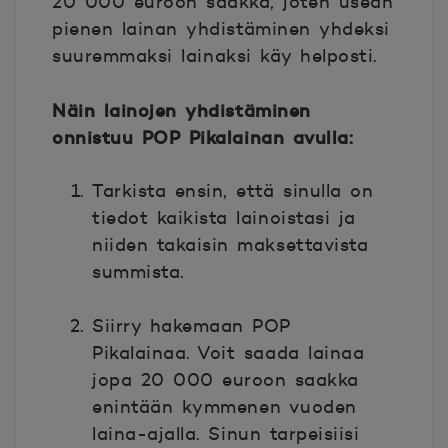
20 000 euroon saakka, joten usean
pienen lainan yhdistäminen yhdeksi
suuremmaksi lainaksi käy helposti.
Näin lainojen yhdistäminen
onnistuu POP Pikalainan avulla:
Tarkista ensin, että sinulla on
tiedot kaikista lainoistasi ja
niiden takaisin maksettavista
summista.
Siirry hakemaan POP
Pikalainaa. Voit saada lainaa
jopa 20 000 euroon saakka
enintään kymmenen vuoden
laina-ajalla. Sinun tarpeisiisi