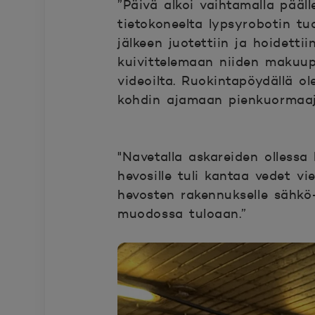
”Päivä alkoi vaihtamalla pääll
tietokoneelta lypsyrobotin tu
jälkeen juotettiin ja hoidett
kuivittelemaan niiden makuupa
videoilta. Ruokintapöydällä o
kohdin ajamaan pienkuormaaja
"Navetalla askareiden ollessa 
hevosille tuli kantaa vedet v
hevosten rakennukselle sähkö- 
muodossa tuloaan.”