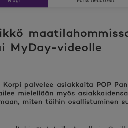
Blogi
Pörssitiedotteet
likkö maatilahommissa
ui MyDay-videolle
si Korpi palvelee asiakkaita POP P
railee mielellään myös asiakkaidens
aan, miten töihin osallistuminen su