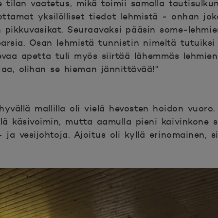
e tilan vaatetus, mikä toimii samalla tautisulku
ottamat yksilölliset tiedot lehmistä - onhan jok
iin pikkuvasikat. Seuraavaksi pääsin some-lehmi
rsia. Osan lehmistä tunnistin nimeltä tutuiksi
levaa apetta tuli myös siirtää lähemmäs lehmien
a, olihan se hieman jännittävää!"
hyvällä mallilla oli vielä hevosten hoidon vuoro
ielä käsivoimin, mutta aamulla pieni kaivinkone 
ja vesijohtoja. Ajoitus oli kyllä erinomainen, sil