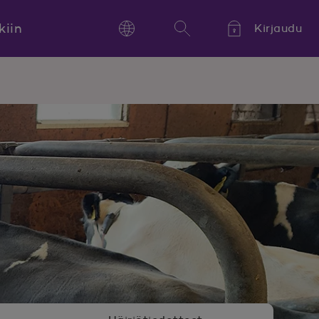
kiin
Kirjaudu
Language
Hae
Kieli,
Språk,
Language