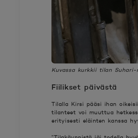
Kuvassa kurkkii tilan Suhari-
Fiilikset päivästä
Tilalla Kirsi pääsi ihan oikeis
tilanteet voi muuttua hetkess
erityisesti eläinten kanssa h
”Tilakäynnistä jäi todella hyvä