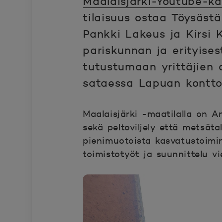
Maalaisjärki-Youtube-ka
tilaisuus ostaa Töysäs
Avautuu uuteen ikkunaa
Pankki Lakeus ja Kirsi 
pariskunnan ja erityise
tutustumaan yrittäjien
sataessa Lapuan konttori
Maalaisjärki -maatilalla on 
sekä peltoviljely että metsät
pienimuotoista kasvatustoimin
toimistotyöt ja suunnittelu v