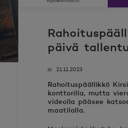
Ajankohtaista
Rahoituspääl
päivä tallent
21.11.2023
Rahoituspäällikkö Kir
konttorilla, mutta vie
videolla pääsee katsom
maatilalla.