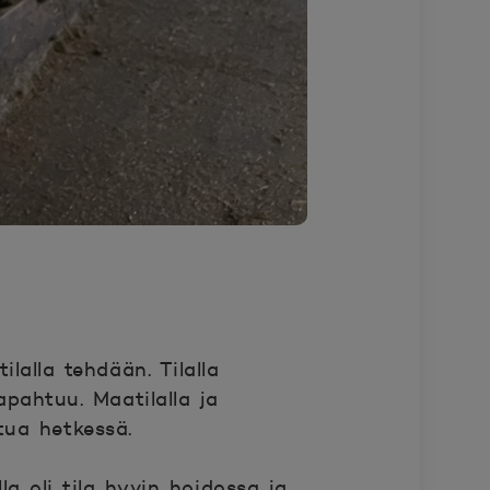
ilalla tehdään. Tilalla
apahtuu. Maatilalla ja
tua hetkessä.
lla oli tila hyvin hoidossa ja