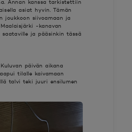
na. Annan kanssa tarkistettiin
aisella asiat hyvin. Tämän
en joukkoon siivoamaan ja
 Maalaisjärki -kanavan
 saataville ja pääsinkin tässä
. Kuluvan päivän aikana
saapui tilalle kaivamaan
lä talvi teki juuri ensilumen