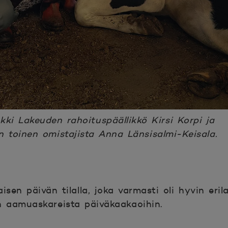
i Lakeuden rahoituspäällikkö Kirsi Korpi ja
an toinen omistajista Anna Länsisalmi-Keisala.
sen päivän tilalla, joka varmasti oli hyvin erilai
n aamuaskareista päiväkaakaoihin.