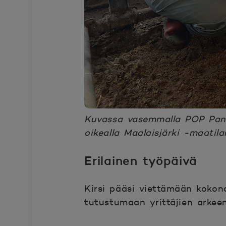
Kuvassa vasemmalla POP Pankk
oikealla Maalaisjärki -maatil
Erilainen työpäivä
Kirsi pääsi viettämään kokonai
tutustumaan yrittäjien arkee