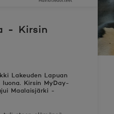
Häiriötiedotteet
 - Kirsin
ankki Lakeuden Lapuan
a luona. Kirsin MyDay-
jui Maalaisjärki -