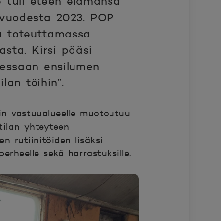
le tuli eteen elämänsä
uvuodesta 2023. POP
na toteuttamassa
sta. Kirsi pääsi
tessaan ensilumen
lan töihin”.
sin vastuualueelle muotoutuu
tilan yhteyteen
n rutiinitöiden lisäksi
erheelle sekä harrastuksille.