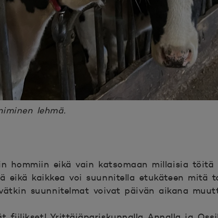
niminen lehmä.
iin hommiin eikä vain katsomaan millaisia töitä t
ä eikä kaikkea voi suunnitella etukäteen mitä t
yvätkin suunnitelmat voivat päivän aikana muut
t fiilikset! Yrittäjäpariskunnalla Annalla ja Ossi