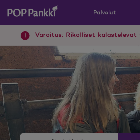
Palvelut
POP Pankki, etusivulle
Varoitus: Rikolliset kalastelevat 
Uutishuoneen valikko