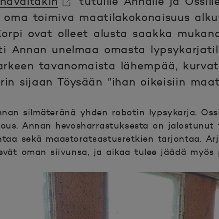
navaltakin
tutuille Annalle ja Ossil
tä oma toimiva maatilakokonaisuus alk
n.
Korpi ovat olleet alusta saakka muka
sti Annan unelmaa omasta lypsykarjatila
 arkeen tavanomaista lähempää, kurva
n sijaan Töysään ”ihan oikeisiin maati
Annan silmäteränä yhden robotin lypsykarja. Os
alous. Annan hevosharrastuksesta on jalostunut 
taa sekä maastoratsastusretkien tarjontaa. Arje
ievät oman siivunsa, ja aikaa tulee jäädä myös p