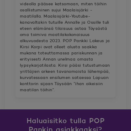
videolla pääsee katsomaan, miten töihin
osallistuminen sujui Maalaisjärki -
maatilalla. Maalaisjärki-Youtube-
kanavaltakin tutuille Annalle ja Ossille tuli
eteen elämänsä tilaisuus ostaa Töysästä
oma toimiva maatilakokonaisuus
alkuvuodesta 2023. POP Pankki Lakeus ja
Kirsi Korpi ovat olleet alusta saakka
mukana toteuttamassa pariskunnan ja
erityisesti Annan unelmaa omasta
lypsykarjatilasta. Kirsi pääsi tutustumaan
yrittäjien arkeen tavanomaista lähempää,
kurvatessaan ensilumen sataessa Lapuan
konttorin sijaan Töysään ”ihan oikeisiin
maatilan töihin”.
Haluaisitko tulla POP
Pankin asiakkaaksi?