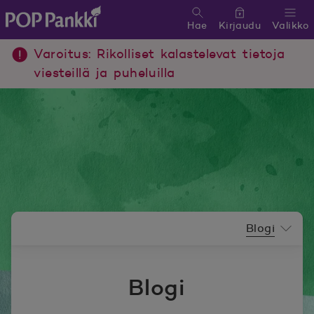
Hae
Kirjaudu
Valikko
POP Pankki, etusivulle
Varoitus: Rikolliset kalastelevat tietoja
viesteillä ja puheluilla
Uutishuoneen valikko
Blogi
Blogi