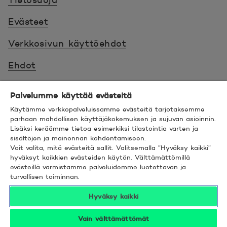
Tietosuoja
Evästeet
Verkkosivun käyttöehdot
Ehdot
Turvallinen asiointi
Palvelumme käyttää evästeitä
Saavutettavuus
Käytämme verkkopalveluissamme evästeitä tarjotaksemme
parhaan mahdollisen käyttäjäkokemuksen ja sujuvan asioinnin.
Lisäksi keräämme tietoa esimerkiksi tilastointia varten ja
Hyödyllistä tietää
sisältöjen ja mainonnan kohdentamiseen.
Voit valita, mitä evästeitä sallit. Valitsemalla ”Hyväksy kaikki”
© 2026 POP Pankki,
Hevosenkenkä 3, 02600
hyväksyt kaikkien evästeiden käytön. Välttämättömillä
evästeillä varmistamme palveluidemme luotettavan ja
ESPOO
turvallisen toiminnan.
Hyväksy kaikki
Vain välttämättömät