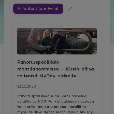
Asiantuntijapalvelut
Artikkeleita aiheesta ###
Kaikki artikkelit
Rahoituspäällikkö
maatilahommissa - Kirsin päivä
tallentui MyDay-videolle
21.11.2023
Rahoituspäällikkö Kirsi Korpi palvelee
asiakkaita POP Pankki Lakeuden Lapuan
konttorilla, mutta vierailee mielellään
myös asiakkaidensa luona. Kirsin MyDay-