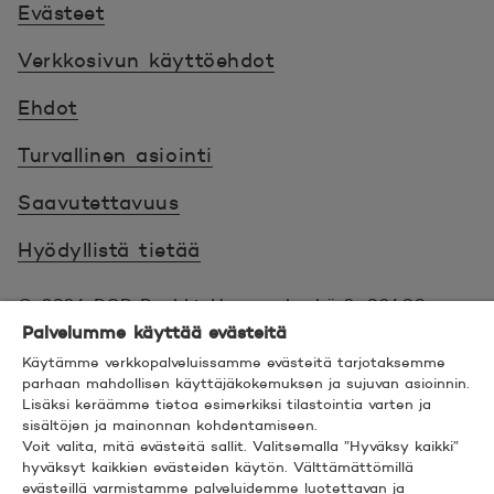
Evästeet
Verkkosivun käyttöehdot
Ehdot
Turvallinen asiointi
Saavutettavuus
Hyödyllistä tietää
© 2026 POP Pankki,
Hevosenkenkä 3, 02600
Palvelumme käyttää evästeitä
ESPOO
Käytämme verkkopalveluissamme evästeitä tarjotaksemme
parhaan mahdollisen käyttäjäkokemuksen ja sujuvan asioinnin.
Lisäksi keräämme tietoa esimerkiksi tilastointia varten ja
sisältöjen ja mainonnan kohdentamiseen.
Voit valita, mitä evästeitä sallit. Valitsemalla ”Hyväksy kaikki”
hyväksyt kaikkien evästeiden käytön. Välttämättömillä
Seuraa meitä sosiaalisessa mediassa
evästeillä varmistamme palveluidemme luotettavan ja
Linkedin
Avautuu uuteen ikkunaan.
Facebook
Avautuu uuteen ikkunaan.
Instagram
Avautuu uuteen ikkunaan.
YouTube
Avautuu uuteen ikkunaan.