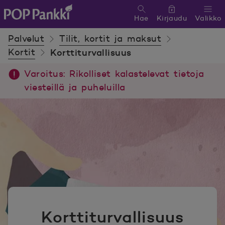
Hae
Kirjaudu
Valikko
POP Pankki, etusivulle
Palvelut
Tilit, kortit ja maksut
Kortit
Kortti­turvallisuus
Varoitus: Rikolliset kalastelevat tietoja
viesteillä ja puheluilla
Kortti­turvallisuus