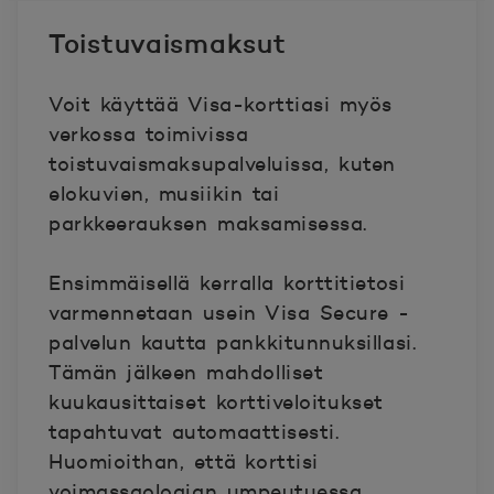
Toistuvaismaksut
Voit käyttää Visa-korttiasi myös
verkossa toimivissa
toistuvaismaksupalveluissa, kuten
elokuvien, musiikin tai
parkkeerauksen maksamisessa.
Ensimmäisellä kerralla korttitietosi
varmennetaan usein Visa Secure -
palvelun kautta pankkitunnuksillasi.
Tämän jälkeen mahdolliset
kuukausittaiset korttiveloitukset
tapahtuvat automaattisesti.
Huomioithan, että korttisi
voimassaoloajan umpeutuessa