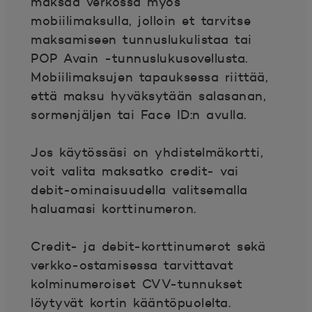
maksaa verkossa myös
mobiilimaksulla, jolloin et tarvitse
maksamiseen tunnuslukulistaa tai
POP Avain -tunnuslukusovellusta.
Mobiilimaksujen tapauksessa riittää,
että maksu hyväksytään salasanan,
sormenjäljen tai Face ID:n avulla.
Jos käytössäsi on yhdistelmäkortti,
voit valita maksatko credit- vai
debit-ominaisuudella valitsemalla
haluamasi korttinumeron.
Credit- ja debit-korttinumerot sekä
verkko-ostamisessa tarvittavat
kolminumeroiset CVV-tunnukset
löytyvät kortin kääntöpuolelta.