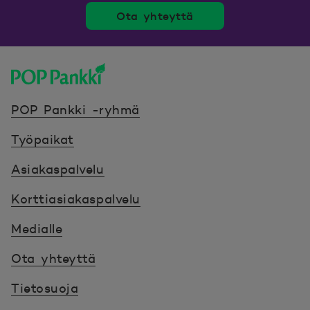
Ota yhteyttä
POP Pankki, etusivulle
POP Pankki -ryhmä
Työpaikat
Asiakaspalvelu
Korttiasiakaspalvelu
Medialle
Ota yhteyttä
Tietosuoja