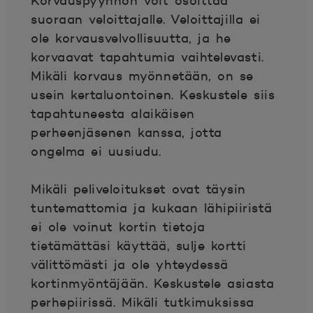
Korvauspyynnön voit osoittaa
suoraan veloittajalle. Veloittajilla ei
ole korvausvelvollisuutta, ja he
korvaavat tapahtumia vaihtelevasti.
Mikäli korvaus myönnetään, on se
usein kertaluontoinen. Keskustele siis
tapahtuneesta alaikäisen
perheenjäsenen kanssa, jotta
ongelma ei uusiudu.
Mikäli peliveloitukset ovat täysin
tuntemattomia ja kukaan lähipiiristä
ei ole voinut kortin tietoja
tietämättäsi käyttää, sulje kortti
välittömästi ja ole yhteydessä
kortinmyöntäjään. Keskustele asiasta
perhepiirissä. Mikäli tutkimuksissa