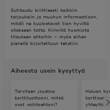
Suhtaudu kriittisesti kaikkiin
tarjouksiin ja muuhun informaatioon,
mikäli ne kuulostavat liian hyviltä
ollakseen totta. Kiinnitä huomiota
tilauksen ehtoihin – myös siihen
pienellä kirjoitettuun tekstiin.
Aiheesta usein kysyttyä
Tarvitsen joustoa
Haluan ky
korttiluottooni, mitkä
korttiasio
ovat vaihtoehtoni?
yhteyttä?