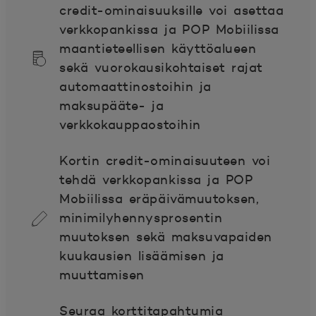
credit-ominaisuuksille voi asettaa
verkkopankissa ja POP Mobiilissa
maantieteellisen käyttöalueen
sekä vuorokausikohtaiset rajat
automaattinostoihin ja
maksupääte- ja
verkkokauppaostoihin
Kortin credit-ominaisuuteen voi
tehdä verkkopankissa ja POP
Mobiilissa eräpäivämuutoksen,
minimilyhennysprosentin
muutoksen sekä maksuvapaiden
kuukausien lisäämisen ja
muuttamisen
Seuraa korttitapahtumia