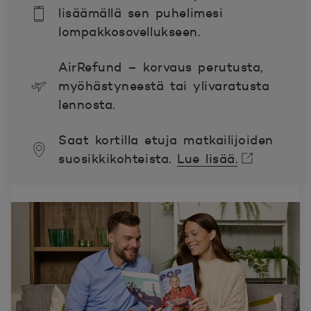
lisäämällä sen puhelimesi
lompakkosovellukseen.
AirRefund – korvaus perutusta,
myöhästyneestä tai ylivaratusta
lennosta.
Saat kortilla etuja matkailijoiden
suosikkikohteista.
Lue lisää.
Avautuu uuteen ikkunaan.