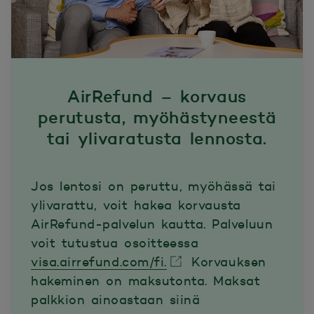
AirRefund – korvaus
perutusta, myöhästyneestä
tai ylivaratusta lennosta.
Jos lentosi on peruttu, myöhässä tai
ylivarattu, voit hakea korvausta
AirRefund-palvelun kautta. Palveluun
voit tutustua osoitteessa
visa.airrefund.com/fi.
Korvauksen
hakeminen on maksutonta. Maksat
Avautuu uuteen ikkunaan.
palkkion ainoastaan siinä