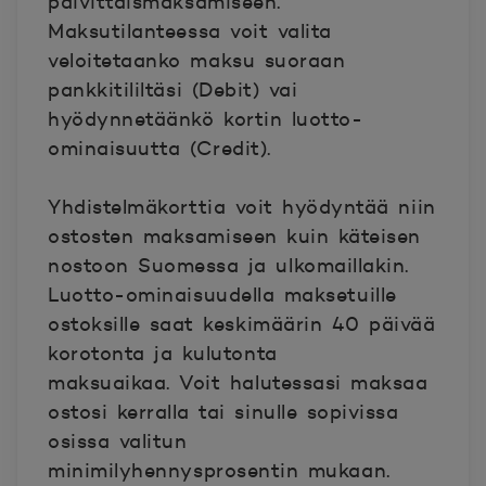
päivittäismaksamiseen.
Maksutilanteessa voit valita
veloitetaanko maksu suoraan
pankkitililtäsi (Debit) vai
hyödynnetäänkö kortin luotto-
ominaisuutta (Credit).
Yhdistelmäkorttia voit hyödyntää niin
ostosten maksamiseen kuin käteisen
nostoon Suomessa ja ulkomaillakin.
Luotto-ominaisuudella maksetuille
ostoksille saat keskimäärin 40 päivää
korotonta ja kulutonta
maksuaikaa. Voit halutessasi maksaa
ostosi kerralla tai sinulle sopivissa
osissa valitun
minimilyhennysprosentin mukaan.