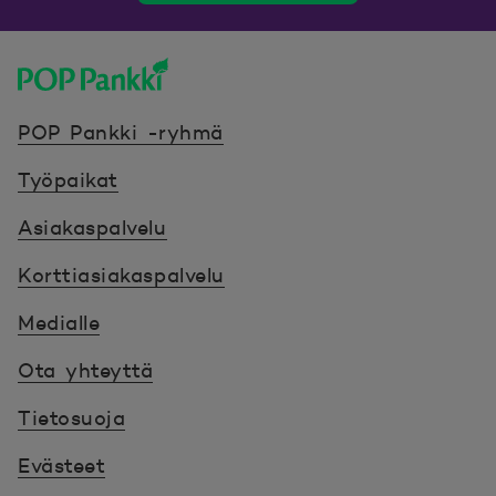
POP Pankki, etusivulle
POP Pankki -ryhmä
Työpaikat
Asiakaspalvelu
Korttiasiakaspalvelu
Medialle
Ota yhteyttä
Tietosuoja
Evästeet