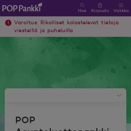
Hae
Kirjaudu
Valikko
POP Pankki, etusivulle
Varoitus: Rikolliset kalastelevat tietoja
viesteillä ja puheluilla
Uutishuoneen valikko
POP