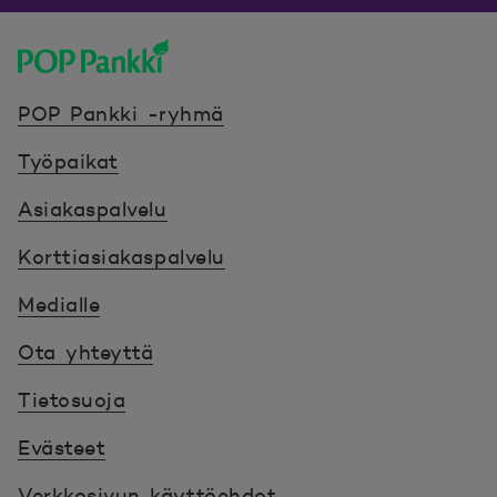
POP Pankki, etusivulle
POP Pankki -ryhmä
Työpaikat
Asiakaspalvelu
Korttiasiakaspalvelu
Medialle
Ota yhteyttä
Tietosuoja
Evästeet
Verkkosivun käyttöehdot