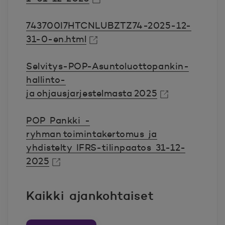
Avautuu uuteen ikkunaan.
743700I7HTCNLUBZTZ74-2025-12-
31-0-en.html
Avautuu uuteen ikkunaan.
Selvitys-POP-Asuntoluottopankin-
hallinto-
ja ohjausjarjestelmasta 2025
Avautuu uuteen ikkunaan.
POP Pankki -
ryhman toimintakertomus ja
yhdistelty IFRS-tilinpaatos 31-12-
2025
Avautuu uuteen ikkunaan.
Kaikki ajankohtaiset