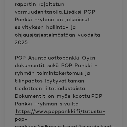
raportin rajoitetun
varmuuden tasolla. Lisäksi POP
Pankki -ryhmä on julkaissut
selvityksen hallinto- ja
ohjausjärjestelmästään vuodelta
2025.
POP Asuntoluottopankki Oyj:n
dokumentit sekä POP Pankki -
ryhmän toimintakertomus ja
tilinpäätös löytyvät tämän
tiedotteen liitetiedostoista.
Dokumentit on myös koottu POP
Pankki -ryhmän sivuilta
https://www.poppankki.fi/tutustu-
pop-
pankkiin/velkasijoittajat/taloudelliset-