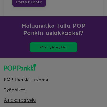
Pörssitiedote
Haluaisitko tulla POP
Pankin asiakkaaksi?
Ota yhteyttä
POP Pankki, etusivulle
POP Pankki -ryhmä
Työpaikat
Asiakaspalvelu