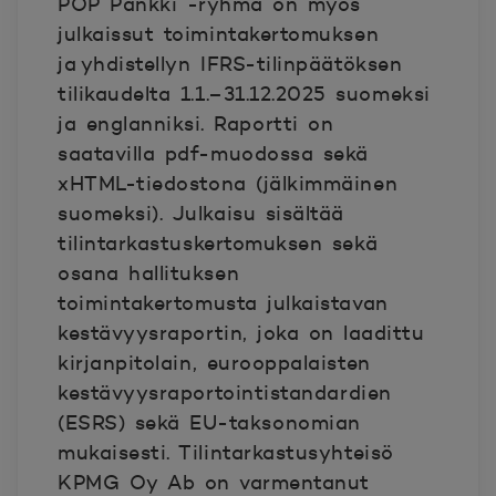
POP Pankki -ryhmä on myös
julkaissut toimintakertomuksen
ja yhdistellyn IFRS-tilinpäätöksen
tilikaudelta 1.1.–31.12.2025 suomeksi
ja englanniksi. Raportti on
saatavilla pdf-muodossa sekä
xHTML-tiedostona (jälkimmäinen
suomeksi). Julkaisu sisältää
tilintarkastuskertomuksen sekä
osana hallituksen
toimintakertomusta julkaistavan
kestävyysraportin, joka on laadittu
kirjanpitolain, eurooppalaisten
kestävyysraportointistandardien
(ESRS) sekä EU-taksonomian
mukaisesti. Tilintarkastusyhteisö
KPMG Oy Ab on varmentanut