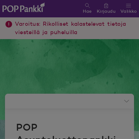
Hae
Kirjaudu
Valikko
POP Pankki, etusivulle
Varoitus: Rikolliset kalastelevat tietoja
viesteillä ja puheluilla
Uutishuoneen valikko
POP