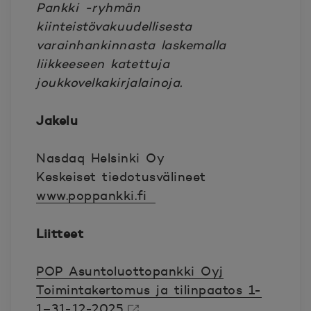
Pankki -ryhmän
kiinteistövakuudellisesta
varainhankinnasta laskemalla
liikkeeseen katettuja
joukkovelkakirjalainoja.
Jakelu
Nasdaq Helsinki Oy
Keskeiset tiedotusvälineet
www.poppankki.fi
Liitteet
POP Asuntoluottopankki Oyj
Toimintakertomus ja tilinpaatos 1-
1–31-12-2025