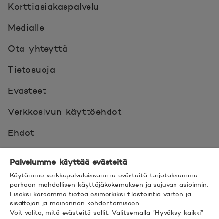
Korttiasiakaspalvelu
Medialle
Ota yhteyttä
Tietosuoja
Evästeet
Verkkosivun käyttöehdot
Ehdot
Turvallinen asiointi
Palvelumme käyttää evästeitä
Saavutettavuus
Käytämme verkkopalveluissamme evästeitä tarjotaksemme
parhaan mahdollisen käyttäjäkokemuksen ja sujuvan asioinnin.
Lisäksi keräämme tietoa esimerkiksi tilastointia varten ja
Hyödyllistä tietää
sisältöjen ja mainonnan kohdentamiseen.
Voit valita, mitä evästeitä sallit. Valitsemalla ”Hyväksy kaikki”