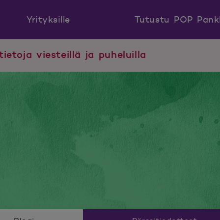
Yrityksille
Tutustu POP Pank
tietoja viesteillä ja puheluilla