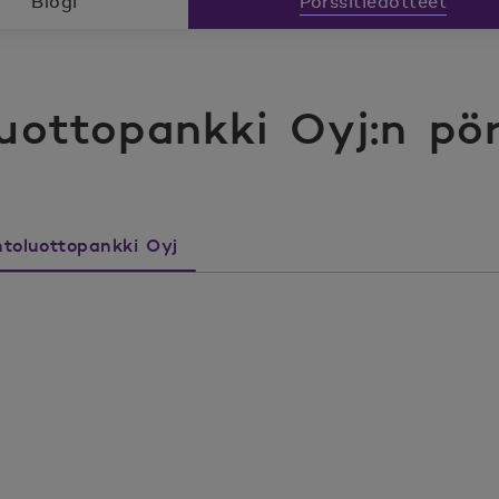
Blogi
Pörssitiedotteet
ottopankki Oyj:n pör
toluottopankki Oyj
ikki artikkelit