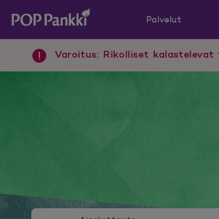
Palvelut
POP Pankki, etusivulle
Varoitus: Rikolliset kalastelevat 
Uutishuoneen valikko