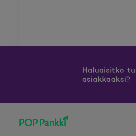
Haluaisitko t
asiakkaaksi?
POP Pankki, etusivulle