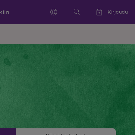
kiin
Kirjaudu
Language
Hae
Kieli,
Språk,
Language