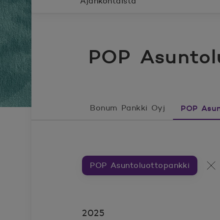
Ajankohtaista
POP Asuntolu
Bonum Pankki Oyj
POP Asun
POP Asuntoluottopankki
Artikkeleita aiheesta ###
Ka
2025