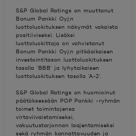
S&P Global Ratings on muuttanut
Bonum Pankki Oyj:n
luottoluokituksen näkymät vakaista
positiiviseksi. Lisäksi
luottoluokittaja on vahvistanut
Bonum Pankki Oyj:n pitkäaikaisen
investointitason luottoluokituksen
tasolla ’BBB’ ja lyhytaikaisen
luottoluokituksen tasolla ’A-2'.
S&P Global Ratings on huomioinut
päätöksessään POP Pankki -ryhmän
toimet toimintojensa
virtaviivaistamiseksi,
vakuutustarjonnan laajentamiseksi
sekä ryhmän kannattavuuden ja