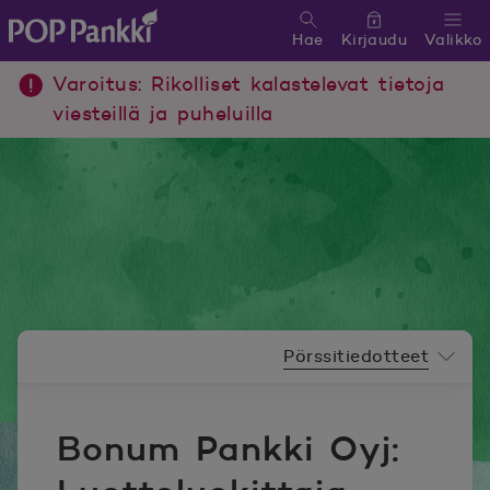
Hae
Kirjaudu
Valikko
POP Pankki, etusivulle
Varoitus: Rikolliset kalastelevat tietoja
viesteillä ja puheluilla
Uutishuoneen valikko
Pörssitiedotteet
Bonum Pankki Oyj: