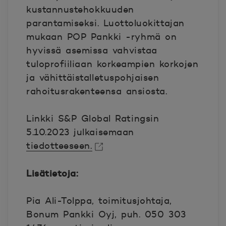
kustannustehokkuuden
parantamiseksi. Luottoluokittajan
mukaan POP Pankki -ryhmä on
hyvissä asemissa vahvistaa
tuloprofiiliaan korkeampien korkojen
ja vähittäistalletuspohjaisen
rahoitusrakenteensa ansiosta.
Linkki S&P Global Ratingsin
5.10.2023 julkaisemaan
tiedotteeseen.
Avautuu uuteen ikkunaan.
Lisätietoja:
Pia Ali-Tolppa, toimitusjohtaja,
Bonum Pankki Oyj, puh. 050 303