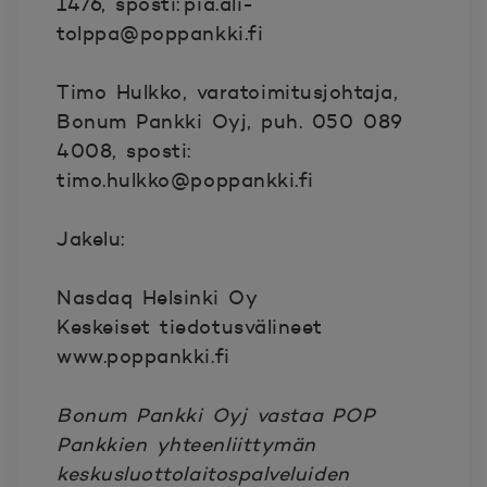
1476, sposti: pia.ali-
tolppa@poppankki.fi
Timo Hulkko, varatoimitusjohtaja,
Bonum Pankki Oyj, puh. 050 089
4008, sposti:
timo.hulkko@poppankki.fi
Jakelu:
Nasdaq Helsinki Oy
Keskeiset tiedotusvälineet
www.poppankki.fi
Bonum Pankki Oyj vastaa POP
Pankkien yhteenliittymän
keskusluottolaitospalveluiden