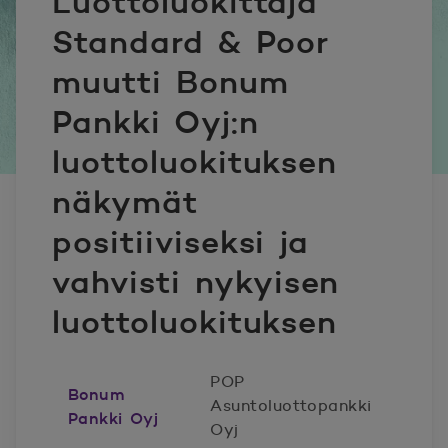
Luottoluokittaja
Standard & Poor
muutti Bonum
Pankki Oyj:n
luottoluokituksen
näkymät
positiiviseksi ja
vahvisti nykyisen
luottoluokituksen
POP
Bonum
Asuntoluottopankki
Pankki Oyj
Oyj