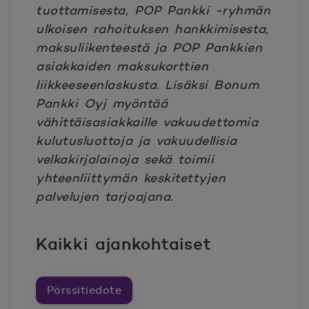
tuottamisesta, POP Pankki -ryhmän
ulkoisen rahoituksen hankkimisesta,
maksuliikenteestä ja POP Pankkien
asiakkaiden maksukorttien
liikkeeseenlaskusta. Lisäksi Bonum
Pankki Oyj myöntää
vähittäisasiakkaille vakuudettomia
kulutusluottoja ja vakuudellisia
velkakirjalainoja sekä toimii
yhteenliittymän keskitettyjen
palvelujen tarjoajana.
Kaikki ajankohtaiset
Pörssitiedote