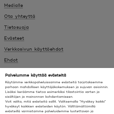
Medialle
Ota yhteyttä
Tietosuoja
Evästeet
Verkkosivun käyttöehdot
Ehdot
Turvallinen asiointi
Palvelumme käyttää evästeitä
Saavutettavuus
Käytämme verkkopalveluissamme evästeitä tarjotaksemme
parhaan mahdollisen käyttäjäkokemuksen ja sujuvan asioinnin.
Lisäksi keräämme tietoa esimerkiksi tilastointia varten ja
Hyödyllistä tietää
sisältöjen ja mainonnan kohdentamiseen.
Voit valita, mitä evästeitä sallit. Valitsemalla ”Hyväksy kaikki”
© 2026 POP Pankki,
Hevosenkenkä 3, 02600
hyväksyt kaikkien evästeiden käytön. Välttämättömillä
evästeillä varmistamme palveluidemme luotettavan ja
ESPOO