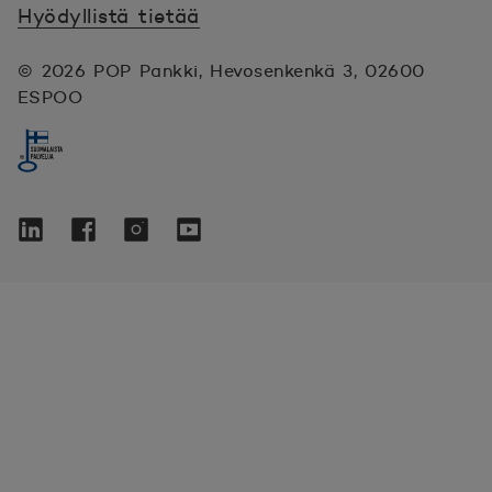
Hyödyllistä tietää
© 2026 POP Pankki,
Hevosenkenkä 3, 02600
ESPOO
Seuraa meitä sosiaalisessa mediassa
Linkedin
Avautuu uuteen ikkunaan.
Facebook
Avautuu uuteen ikkunaan.
Instagram
Avautuu uuteen ikkunaan.
YouTube
Avautuu uuteen ikkunaan.