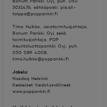
Bonum Pankki Oyj, puh. 050
3031476, sähköposti: pia.ali-
tolppa@poppankki.fi
Timo Hulkko, varatoimitusjohtaja,
Bonum Pankki Oyj sekä
toimitusjohtaja, POP
Asuntoluottopankki Oyj, puh.
050 089 4008,
timo.hulkko@poppankki.fi
Jakelu:
Nasdaq Helsinki
Keskeiset tiedotusvälineet
www.poppankki.fi