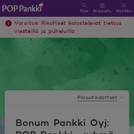
Hae
Kirjaudu
Valikko
POP Pankki, etusivulle
Varoitus: Rikolliset kalastelevat tietoja
viesteillä ja puheluilla
Uutishuoneen valikko
Pörssitiedotteet
Bonum Pankki Oyj: