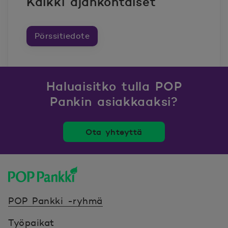
Kaikki ajankohtaiset
Pörssitiedote
Haluaisitko tulla POP
Pankin asiakkaaksi?
Ota yhteyttä
POP Pankki, etusivulle
POP Pankki -ryhmä
Työpaikat