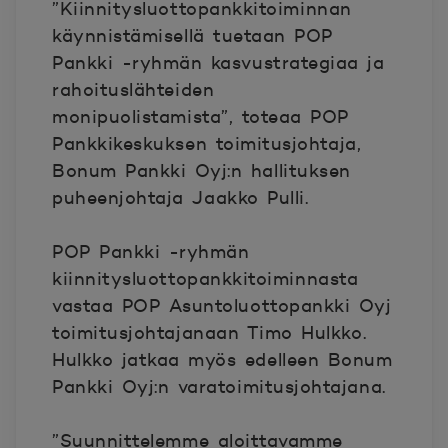
”Kiinnitysluottopankkitoiminnan
käynnistämisellä tuetaan POP
Pankki -ryhmän kasvustrategiaa ja
rahoituslähteiden
monipuolistamista”, toteaa POP
Pankkikeskuksen toimitusjohtaja,
Bonum Pankki Oyj:n hallituksen
puheenjohtaja Jaakko Pulli.
POP Pankki -ryhmän
kiinnitysluottopankkitoiminnasta
vastaa POP Asuntoluottopankki Oyj
toimitusjohtajanaan Timo Hulkko.
Hulkko jatkaa myös edelleen Bonum
Pankki Oyj:n varatoimitusjohtajana.
”Suunnittelemme aloittavamme