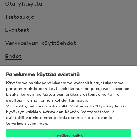
Ota yhteyttä
Tietosuoja
Evästeet
Verkkosivun käyttöehdot
Ehdot
Turvallinen asiointi
Palvelumme käyttää evästeitä
Saavutettavuus
Käytämme verkkopalveluissamme evästeitä tarjotaksemme
parhaan mahdollisen käyttäjäkokemuksen ja sujuvan asioinnin.
Lisäksi keräämme tietoa esimerkiksi tilastointia varten ja
Hyödyllistä tietää
sisältöjen ja mainonnan kohdentamiseen.
Voit valita, mitä evästeitä sallit. Valitsemalla ”Hyväksy kaikki”
© 2026 POP Pankki,
Hevosenkenkä 3, 02600
hyväksyt kaikkien evästeiden käytön. Välttämättömillä
evästeillä varmistamme palveluidemme luotettavan ja
ESPOO
turvallisen toiminnan.
Hyväksy kaikki