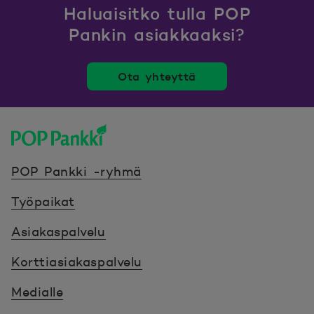
Haluaisitko tulla POP
Pankin asiakkaaksi?
Ota yhteyttä
POP Pankki, etusivulle
POP Pankki -ryhmä
Työpaikat
Asiakaspalvelu
Korttiasiakaspalvelu
Medialle