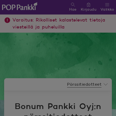
Hae
Kirjaudu
Valikko
POP Pankki, etusivulle
Varoitus: Rikolliset kalastelevat tietoja
viesteillä ja puheluilla
Uutishuoneen valikko
Pörssitiedotteet
Bonum Pankki Oyj:n