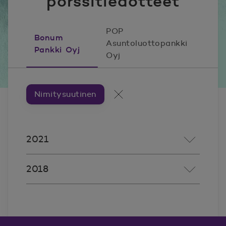
pörssitiedotteet
POP
Bonum
Asuntoluottopankki
Pankki Oyj
Oyj
Nimitysuutinen
Artikkeleita aiheesta ###
Kaikki artikkelit
2021
2018