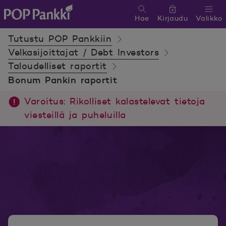
Hae
Kirjaudu
Valikko
POP Pankki, etusivulle
Tutustu POP Pankkiin
Velkasijoittajat / Debt Investors
Taloudelliset raportit
Bonum Pankin raportit
Varoitus: Rikolliset kalastelevat tietoja
viesteillä ja puheluilla