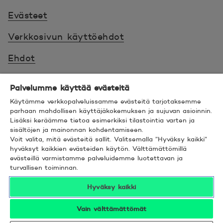
Evästeet
Verkkosivun käyttöehdot
Ehdot
Turvallinen asiointi
Palvelumme käyttää evästeitä
Saavutettavuus
Käytämme verkkopalveluissamme evästeitä tarjotaksemme
parhaan mahdollisen käyttäjäkokemuksen ja sujuvan asioinnin.
Lisäksi keräämme tietoa esimerkiksi tilastointia varten ja
Hyödyllistä tietää
sisältöjen ja mainonnan kohdentamiseen.
Voit valita, mitä evästeitä sallit. Valitsemalla ”Hyväksy kaikki”
© 2026 POP Pankki,
Hevosenkenkä 3, 02600
hyväksyt kaikkien evästeiden käytön. Välttämättömillä
evästeillä varmistamme palveluidemme luotettavan ja
ESPOO
turvallisen toiminnan.
Hyväksy kaikki
Vain välttämättömät