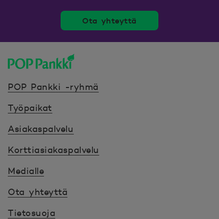
Ota yhteyttä
POP Pankki, etusivulle
POP Pankki -ryhmä
Työpaikat
Asiakaspalvelu
Korttiasiakaspalvelu
Medialle
Ota yhteyttä
Tietosuoja