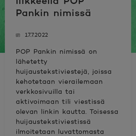
liikkeellä POP
Pankin nimissä
17.7.2022
POP Pankin nimissä on
lähetetty
huijaustekstiviestejä, joissa
kehotetaan vierailemaan
verkkosivuilla tai
aktivoimaan tili viestissä
olevan linkin kautta. Toisessa
huijaustekstiviestissä
ilmoitetaan luvattomasta