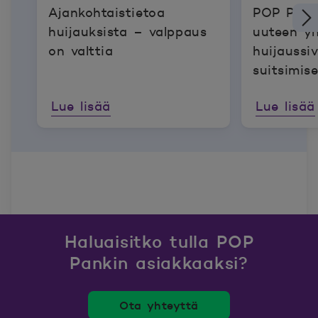
Ajankohtaistietoa
POP Pank
huijauksista – valppaus
uuteen yh
on valttia
huijaussi
suitsimise
Lue lisää
Lue lisää
Haluaisitko tulla POP
Pankin asiakkaaksi?
Ota yhteyttä