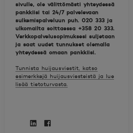
sivulle, ole välittömästi yhteydessä
pankkiisi tai 24/7 palvelevaan
sulkemispalveluun puh. 020 333 ja
ulkomailta soittaessa +358 20 333.
Verkkopalvelusopimuksesi suljetaan
ja saat uudet tunnukset olemalla
yhteydessä omaan pankkiisi.
Tunnista huijausviestit, katso
esimerkkejä huijausviesteistä ja lue
lisää tietoturvasta.
Twitter
Avautuu uuteen ikkunaan.
Linkedin
Avautuu uuteen ikkunaan.
Facebook
Avautuu uuteen ikkunaan.