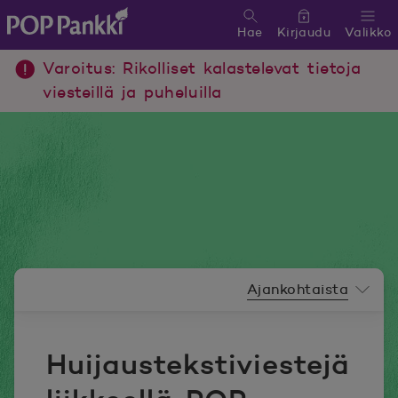
Hae
Kirjaudu
Valikko
POP Pankki, etusivulle
Varoitus: Rikolliset kalastelevat tietoja
viesteillä ja puheluilla
Uutishuoneen valikko
Ajankohtaista
Huijaustekstiviestejä