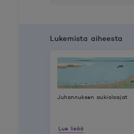
Lukemista aiheesta
Juhannuksen aukioloajat
Lue lisää