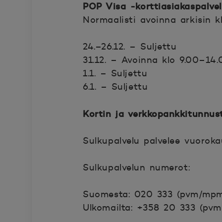
POP Visa -korttiasiakaspalve
Normaalisti avoinna arkisin k
24.–26.12. – Suljettu
31.12. – Avoinna klo 9.00–14.
1.1. – Suljettu
6.1. – Suljettu
Kortin ja verkkopankkitunnus
Sulkupalvelu palvelee vuorok
Sulkupalvelun numerot:
Suomesta: 020 333 (pvm/mp
Ulkomailta: +358 20 333 (pv