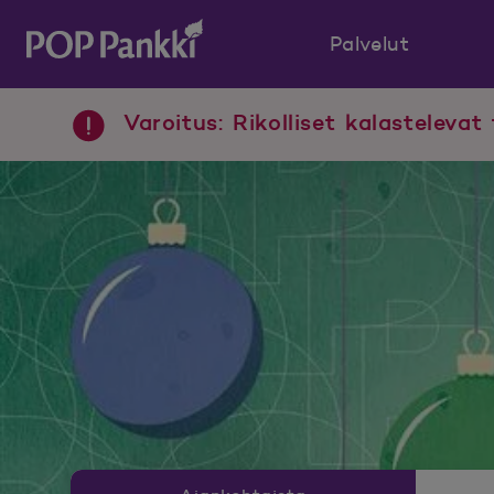
Palvelut
POP Pankki, etusivulle
Varoitus: Rikolliset kalastelevat 
Uutishuoneen valikko