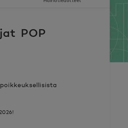
Häiriötiedotteet
ajat POP
oikkeuksellisista
2026!