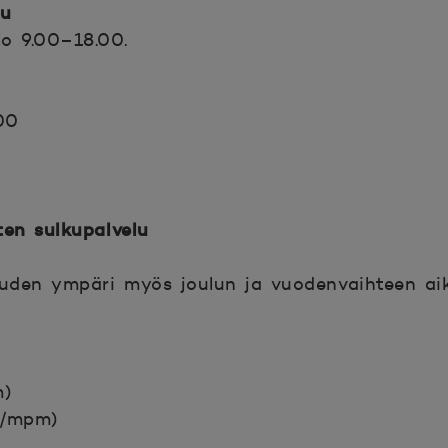
lu
lo 9.00–18.00.
00
ten sulkupalvelu
auden ympäri myös joulun ja vuodenvaihteen ai
m)
m/mpm)