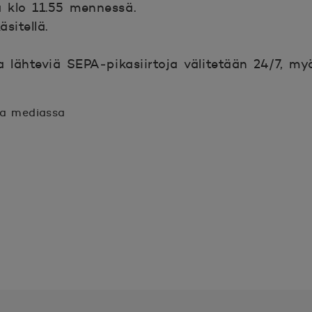
 klo 11.55 mennessä.
sitellä.
 lähteviä SEPA‑pikasiirtoja välitetään 24/7, my
sa mediassa
n.
unaan.