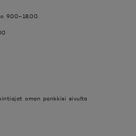
lo 9.00–18.00.
00
intiajat oman pankkisi sivulta