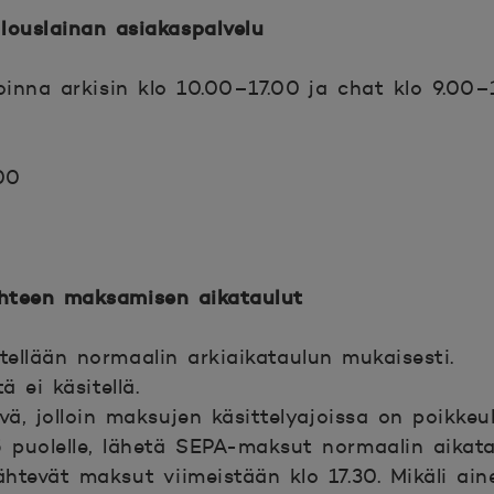
louslainan asiakaspalvelu
oinna arkisin klo 10.00–17.00 ja chat klo 9.00–
00
ihteen maksamisen aikataulut
tellään normaalin arkiaikataulun mukaisesti.
 ei käsitellä.
vä, jolloin maksujen käsittelyajoissa on poikkeu
 puolelle, lähetä SEPA-maksut normaalin aikata
lähtevät maksut viimeistään klo 17.30. Mikäli a