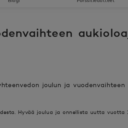
Blogi
Pörssitiedotteet
odenvaihteen aukiolo
yhteenvedon joulun ja vuodenvaihteen p
desta. Hyvää joulua ja onnellista uutta vuotta 