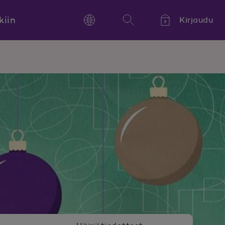
kiin
Kirjaudu
Language
Hae
Kieli,
Språk,
Language