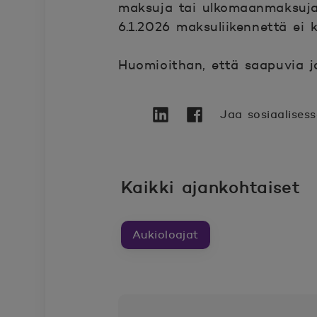
maksuja tai ulkomaanmaksuja
6.1.2026 maksuliikennettä ei kä
Huomioithan, että saapuvia ja
Jaa sosiaalises
Twitter
Avautuu uuteen ikkunaan.
Linkedin
Avautuu uuteen ikkunaa
Facebook
Avautuu uuteen ikk
Kaikki ajankohtaiset
Aukioloajat