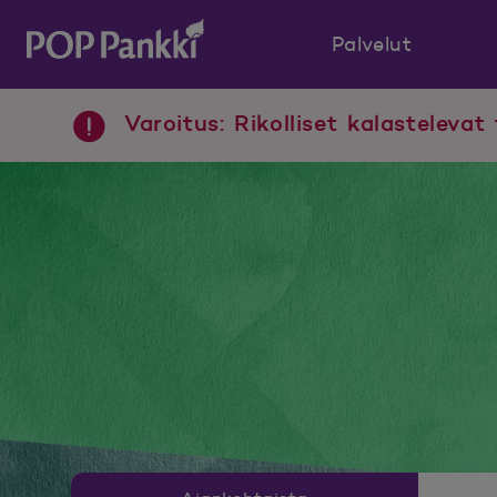
Palvelut
POP Pankki, etusivulle
Varoitus: Rikolliset kalastelevat 
Uutishuoneen valikko