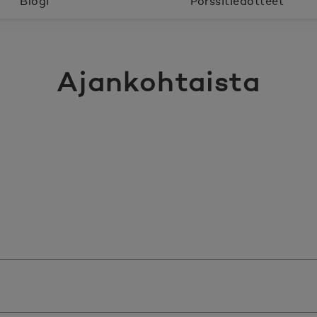
Blogi
Pörssitiedotteet
Ajankohtaista
it