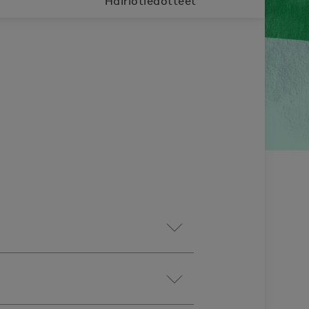
Häiriötiedotteet