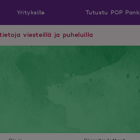
Yrityksille
Tutustu POP Pank
tietoja viesteillä ja puheluilla