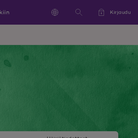
kiin
Kirjaudu
Language
Hae
Kieli,
Språk,
Language