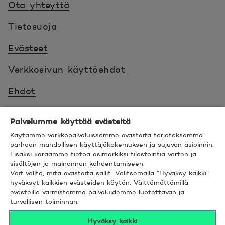
Ota yhteyttä
Tietosuoja
Evästeet
Verkkosivun käyttöehdot
Ehdot
Turvallinen asiointi
Palvelumme käyttää evästeitä
Saavutettavuus
Käytämme verkkopalveluissamme evästeitä tarjotaksemme
parhaan mahdollisen käyttäjäkokemuksen ja sujuvan asioinnin.
Lisäksi keräämme tietoa esimerkiksi tilastointia varten ja
Hyödyllistä tietää
sisältöjen ja mainonnan kohdentamiseen.
Voit valita, mitä evästeitä sallit. Valitsemalla ”Hyväksy kaikki”
© 2026 POP Pankki,
Hevosenkenkä 3, 02600
hyväksyt kaikkien evästeiden käytön. Välttämättömillä
evästeillä varmistamme palveluidemme luotettavan ja
ESPOO
turvallisen toiminnan.
Hyväksy kaikki