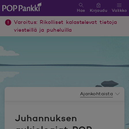
Hae
Kirjaudu
Valikko
POP Pankki, etusivulle
Varoitus: Rikolliset kalastelevat tietoja
viesteillä ja puheluilla
Uutishuoneen valikko
Ajankohtaista
Juhannuksen