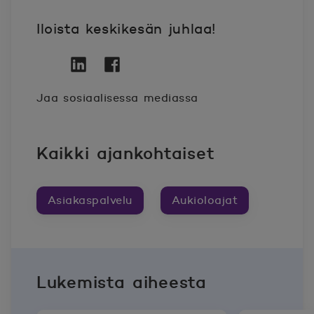
Iloista keskikesän juhlaa!
Twitter
Avautuu uuteen ikkunaan.
Linkedin
Avautuu uuteen ikkunaan.
Facebook
Avautuu uuteen ikkunaan.
Jaa sosiaalisessa mediassa
Kaikki ajankohtaiset
Asiakaspalvelu
Aukioloajat
Lukemista aiheesta