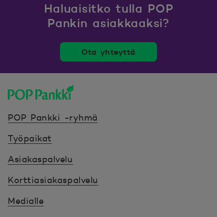
Haluaisitko tulla POP
Pankin asiakkaaksi?
Ota yhteyttä
POP Pankki, etusivulle
POP Pankki -ryhmä
Työpaikat
Asiakaspalvelu
Korttiasiakaspalvelu
Medialle