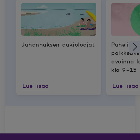
Juhannuksen aukioloajat
Puhelinp
poikkeukse
avoinna l
klo 9–15
Lue lisää
Lue lisää