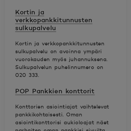
Kortin ja
verkkopankkitunnusten
sulkupalvelu
Kortin ja verkkopankkitunnusten
sulkupalvelu on avoinna ympäri
vuorokauden myös juhannuksena.
Sulkupalvelun puhelinnumero on
020 333.
POP Pankkien konttorit
Konttorien asiointiajat vaihtelevat
pankkikohtaisesti. Oman
asiointikonttorisi aukioloajat näet
parhaiten oman pankkisi sivuilta.