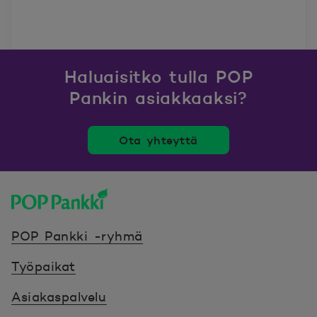
noususta
Haluaisitko tulla POP
Pankin asiakkaaksi?
Ota yhteyttä
POP Pankki, etusivulle
POP Pankki -ryhmä
Työpaikat
Asiakaspalvelu