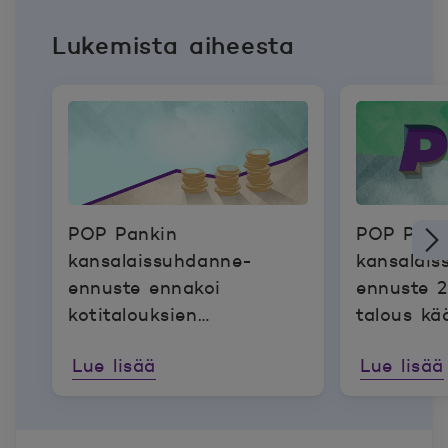
Lukemista aiheesta
POP Pankin
POP Pank
kansalaissuhdanne-
kansalai
ennuste ennakoi
ennuste 
kotitalouksien
talous kä
ostovoiman ja
varovaise
Lue lisää
Lue lisää
kulutusmahdollisuuksien
kasvua huolimatta
inflaation odotetusta