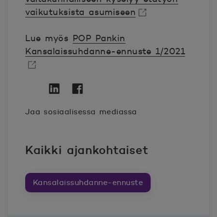
vaikutuksista asumiseen
Avautuu uuteen ikkunaan.
Lue myös
POP Pankin
Kansalaissuhdanne-ennuste 1/2021
Avautuu uuteen ikkunaan.
Twitter
Avautuu uuteen ikkunaan.
Linkedin
Avautuu uuteen ikkunaan.
Facebook
Avautuu uuteen ikkunaan.
Jaa sosiaalisessa mediassa
Kaikki ajankohtaiset
Kansalaissuhdanne-ennuste