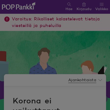
Hae
Kirjaudu
Valikko
POP Pankki, etusivulle
Varoitus: Rikolliset kalastelevat tietoja
viesteillä ja puheluilla
Uutishuoneen valikko
Ajankohtaista
Korona ei