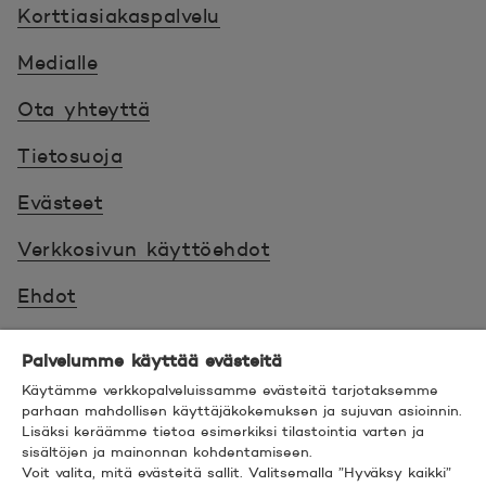
Korttiasiakaspalvelu
Medialle
Ota yhteyttä
Tietosuoja
Evästeet
Verkkosivun käyttöehdot
Ehdot
Turvallinen asiointi
Palvelumme käyttää evästeitä
Saavutettavuus
Käytämme verkkopalveluissamme evästeitä tarjotaksemme
parhaan mahdollisen käyttäjäkokemuksen ja sujuvan asioinnin.
Lisäksi keräämme tietoa esimerkiksi tilastointia varten ja
Hyödyllistä tietää
sisältöjen ja mainonnan kohdentamiseen.
Voit valita, mitä evästeitä sallit. Valitsemalla ”Hyväksy kaikki”