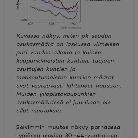
Kuvassa näkyy, miten pk-seudun
asukasmäärä on laskussa viimeisen
pari vuoden aikana ja kuinka
kaupunkimaisten kuntien, taajaan
asuttujen kuntien ja
maaseutumaisten kuntien määrät
ovat vastaavasti lähteneet nousuun.
Muiden yliopistokaupunkien
asukasmäärässä ei juurikaan ole
ollut muutoksia.
Selvimmin muutos näkyy parhaassa
työiässä olevien 30–44-vuotiaiden