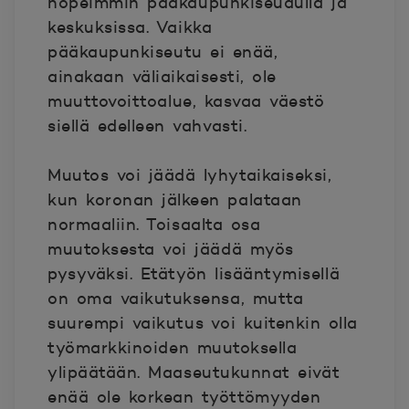
nopeimmin pääkaupunkiseudulla ja
keskuksissa. Vaikka
pääkaupunkiseutu ei enää,
ainakaan väliaikaisesti, ole
muuttovoittoalue, kasvaa väestö
siellä edelleen vahvasti.
Muutos voi jäädä lyhytaikaiseksi,
kun koronan jälkeen palataan
normaaliin. Toisaalta osa
muutoksesta voi jäädä myös
pysyväksi. Etätyön lisääntymisellä
on oma vaikutuksensa, mutta
suurempi vaikutus voi kuitenkin olla
työmarkkinoiden muutoksella
ylipäätään. Maaseutukunnat eivät
enää ole korkean työttömyyden