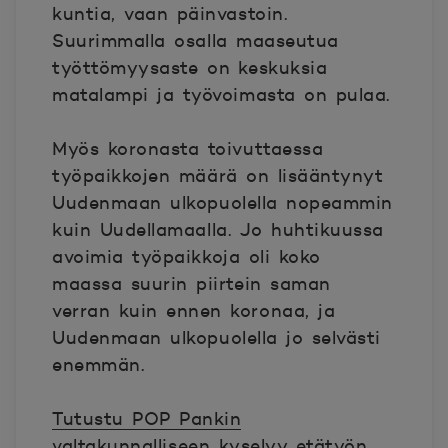
kuntia, vaan päinvastoin.
Suurimmalla osalla maaseutua
työttömyysaste on keskuksia
matalampi ja työvoimasta on pulaa.
Myös koronasta toivuttaessa
työpaikkojen määrä on lisääntynyt
Uudenmaan ulkopuolella nopeammin
kuin Uudellamaalla. Jo huhtikuussa
avoimia työpaikkoja oli koko
maassa suurin piirtein saman
verran kuin ennen koronaa, ja
Uudenmaan ulkopuolella jo selvästi
enemmän.
Tutustu POP Pankin
valtakunnalliseen kyselyy etätyön