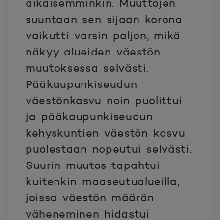
aikaisemminkin. Muuttojen
suuntaan sen sijaan korona
vaikutti varsin paljon, mikä
näkyy alueiden väestön
muutoksessa selvästi.
Pääkaupunkiseudun
väestönkasvu noin puolittui
ja pääkaupunkiseudun
kehyskuntien väestön kasvu
puolestaan nopeutui selvästi.
Suurin muutos tapahtui
kuitenkin maaseutualueilla,
joissa väestön määrän
väheneminen hidastui