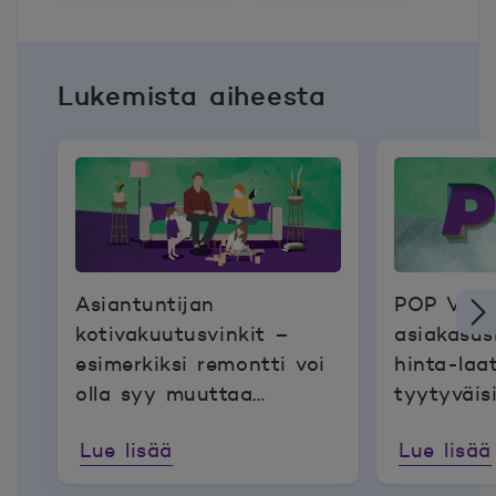
Lukemista aiheesta
Asiantuntijan
POP Vakuu
kotivakuutusvinkit –
asiakasus
esimerkiksi remontti voi
hinta-laa
olla syy muuttaa
tyytyväi
vakuutusta
asiakkaat
Lue lisää
Lue lisää