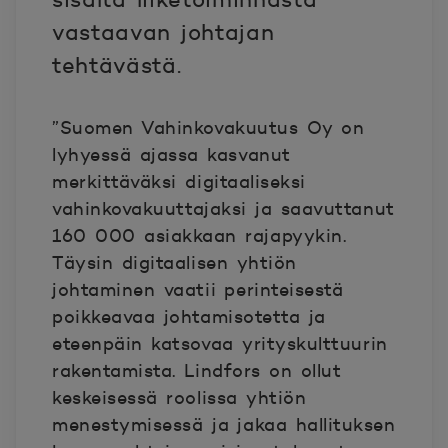
vastaavan johtajan
tehtävästä.
”Suomen Vahinkovakuutus Oy on
lyhyessä ajassa kasvanut
merkittäväksi digitaaliseksi
vahinkovakuuttajaksi ja saavuttanut
160 000 asiakkaan rajapyykin.
Täysin digitaalisen yhtiön
johtaminen vaatii perinteisestä
poikkeavaa johtamisotetta ja
eteenpäin katsovaa yrityskulttuurin
rakentamista. Lindfors on ollut
keskeisessä roolissa yhtiön
menestymisessä ja jakaa hallituksen