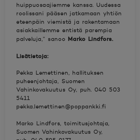
huippuosaajiemme kanssa. Uudessa
roolissani pääsen jatkamaan yhtiön
eteenpäin viemistä ja rakentamaan
asiakkaillemme entistä parempia
Marko Lindfors.
palveluja,” sanoo
Lisätietoja:
Pekka Lemettinen, hallituksen
puheenjohtaja, Suomen
Vahinkovakuutus Oy, puh. 040 503
5411
pekka.lemettinen@poppankki.fi
Marko Lindfors, toimitusjohtaja,
Suomen Vahinkovakuutus Oy,