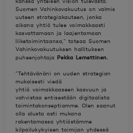
kanssa yhteisen vision tulevasta.
Suomen Vahinkovakuutus on valmis
uuteen strategiakauteen, jonka
aikana yhtiö tulee voimakkaasti
kasvattamaan ja laajentamaan
liiketoimintaansa,” toteaa Suomen
Vahinkovakuutuksen hallituksen
Pekka Lemettinen.
puheenjohtaja
”Tehtävänäni on uuden strategian
mukaisesti viedä
yhtiö
voimakkaaseen kasvuun ja
vahvistaa entisestään digitaalista
toimintakonseptiamme. Olen saanut
olla alusta asti mukana
rakentamassa yhtiöstämme
kilpailukykyisen toimijan yhdessä