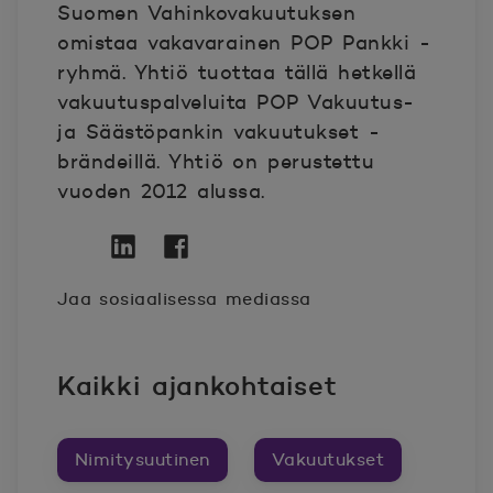
Suomen Vahinkovakuutuksen
omistaa vakavarainen POP Pankki -
ryhmä. Yhtiö tuottaa tällä hetkellä
vakuutuspalveluita POP Vakuutus-
ja Säästöpankin vakuutukset -
brändeillä. Yhtiö on perustettu
vuoden 2012 alussa.
Twitter
Avautuu uuteen ikkunaan.
Linkedin
Avautuu uuteen ikkunaan.
Facebook
Avautuu uuteen ikkunaan.
Jaa sosiaalisessa mediassa
Kaikki ajankohtaiset
Nimitysuutinen
Vakuutukset