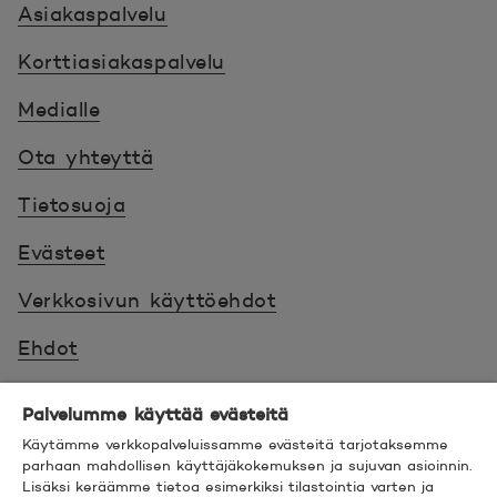
Asiakaspalvelu
Korttiasiakaspalvelu
Medialle
Ota yhteyttä
Tietosuoja
Evästeet
Verkkosivun käyttöehdot
Ehdot
Turvallinen asiointi
Palvelumme käyttää evästeitä
Saavutettavuus
Käytämme verkkopalveluissamme evästeitä tarjotaksemme
parhaan mahdollisen käyttäjäkokemuksen ja sujuvan asioinnin.
Lisäksi keräämme tietoa esimerkiksi tilastointia varten ja
Hyödyllistä tietää