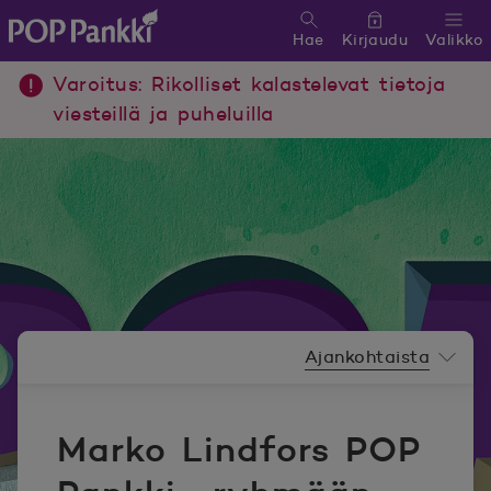
Hae
Kirjaudu
Valikko
POP Pankki, etusivulle
Varoitus: Rikolliset kalastelevat tietoja
viesteillä ja puheluilla
Uutishuoneen valikko
Ajankohtaista
Marko Lindfors POP