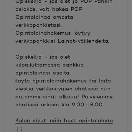
Opiskelija - jos olet jo POP Pankin
asiakas, voit hakea
POP
Opintolainaa omasta
verkkopankistasi.
Opintolainahakemus löytyy
verkkopankkisi Lainat-välilehdeltä.
Opiskelija - jos olet
kilpailuttamassa pankkia
opintolainasi osalta,
t
äytä
opintolainahakemus
tai laita
viestiä verkkosivujen chatissä niin
autamme sinut alkuun! Palvelemme
chatissä arkisin klo 9:00-18:00.
Kelan sivut: näin haet opintolainaa
Avautuu uuteen ikkunaan.