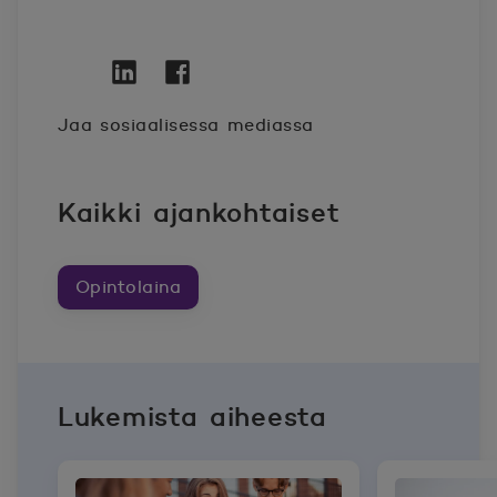
Twitter
Avautuu uuteen ikkunaan.
Linkedin
Avautuu uuteen ikkunaan.
Facebook
Avautuu uuteen ikkunaan.
Jaa sosiaalisessa mediassa
Kaikki ajankohtaiset
Opintolaina
Lukemista aiheesta