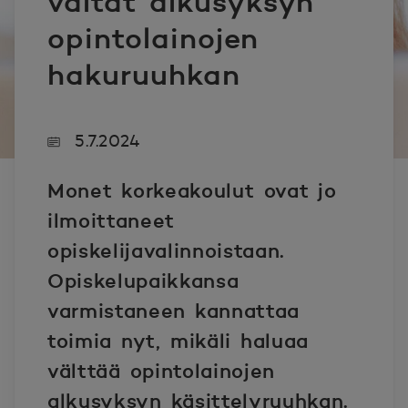
vältät alkusyksyn
opintolainojen
hakuruuhkan
5.7.2024
Monet korkeakoulut ovat jo
ilmoittaneet
opiskelijavalinnoistaan.
Opiskelupaikkansa
varmistaneen kannattaa
toimia nyt, mikäli haluaa
välttää opintolainojen
alkusyksyn käsittelyruuhkan.