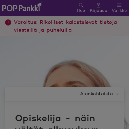
Hae
Kirjaudu
Valikko
POP Pankki, etusivulle
Varoitus: Rikolliset kalastelevat tietoja
viesteillä ja puheluilla
Uutishuoneen valikko
Ajankohtaista
Opiskelija - näin