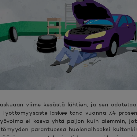
askuaan viime kesästä lähtien, ja sen odotetaa
. Työttömyysaste laskee tänä vuonna 7,4 prosen
 työvoima ei kasva yhtä paljon kuin aiemmin, jo
tömyyden parantuessa huolenaiheeksi kuitenkin