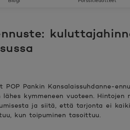
Blogi
Pörssitiedotteet
nnuste: kuluttajahinn
sussa
at POP Pankin Kansalaissuhdanne-enn
 lähes kymmeneen vuoteen. Hintojen 
isesta ja siitä, että tarjonta ei kaik
tuu, kun toipuminen tasoittuu.