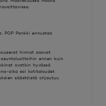
kana. Maaliskuussa määrä
avaittavissa.
ta. POP Pankki ennustaa
 nousevat hinnat saavat
 asuntoluottoihin ennen kuin
rkkinat ovatkin hyvässä
na-aika sai kotitaloudet
ouksien säästöistä ohjautuu