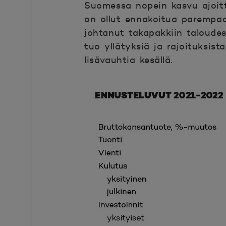
Suomessa nopein kasvu ajoitt
on ollut ennakoitua parempaa
johtanut takapakkiin taloude
tuo yllätyksiä ja rajoituksi
lisävauhtia kesällä.