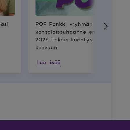
säsi
POP Pankki -ryhmän
kansalaissuhdanne-ennuste 2025–
2026: talous kääntyy varovaiseen
kasvuun
Lue lisää