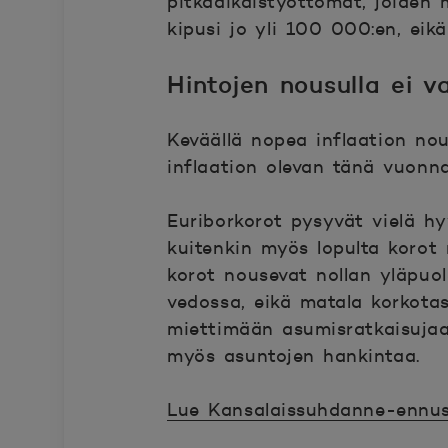
pitkäaikaistyöttömät, joiden
kipusi jo yli 100 000:en, eik
Hintojen nousulla ei v
Keväällä nopea inflaation no
inflaation olevan tänä vuonn
Euriborkorot pysyvät vielä h
kuitenkin myös lopulta korot 
korot nousevat nollan yläpuole
vedossa, eikä matala korkota
miettimään asumisratkaisujaan
myös asuntojen hankintaa.
Lue Kansalaissuhdanne-ennus
Avautuu uuteen ikkunaan.