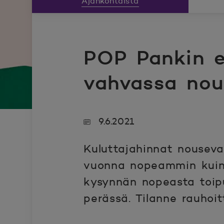
Ajankohtaista
POP Pankin e
vahvassa nou
9.6.2021
Kuluttajahinnat nousev
vuonna nopeammin kuin
kysynnän nopeasta toipum
perässä. Tilanne rauhoit