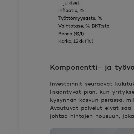
Komponentti- ja työv
Investoinnit seuraavat kulutu
lisääntyvät pian, kun yrityk
kysynnän kasvun perässä, mikä
Avautuvat palvelut eivät saa 
johtaa hintojen nousuun, joka