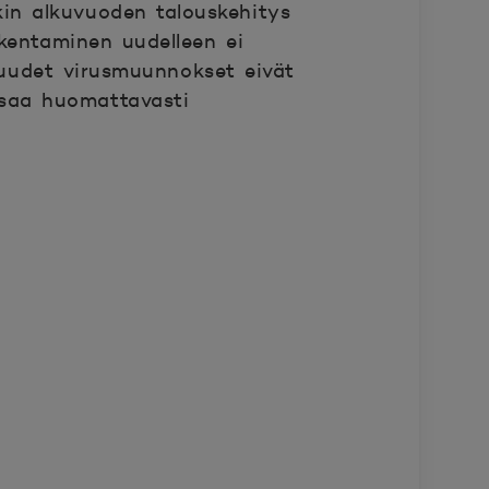
in alkuvuoden talouskehitys
kentaminen uudelleen ei
 uudet virusmuunnokset eivät
 saa huomattavasti