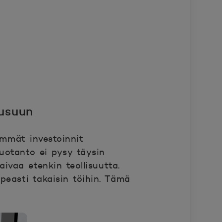
usuun
emmät investoinnit
uotanto ei pysy täysin
ivaa etenkin teollisuutta.
peasti takaisin töihin. Tämä