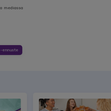
sa mediassa
n.
unaan.
e-ennuste