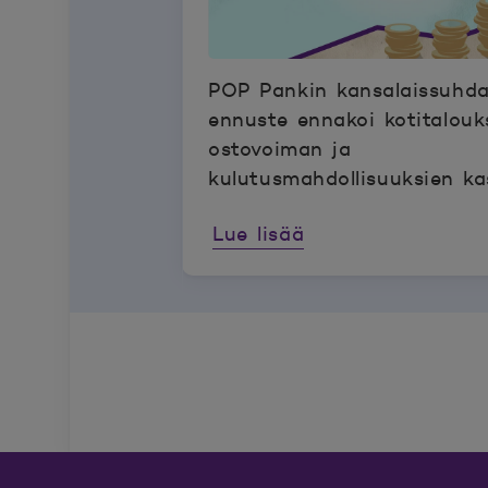
POP Pankin kansalaissuhd
ennuste ennakoi kotitalouk
ostovoiman ja
kulutusmahdollisuuksien k
huolimatta inflaation odot
Lue lisää
noususta