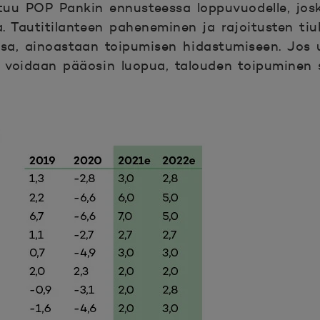
uu POP Pankin ennusteessa loppuvuodelle, josk
. Tautitilanteen paheneminen ja rajoitusten tiu
ssa, ainoastaan toipumisen hidastumiseen. Jos
sta voidaan pääosin luopua, talouden toipuminen