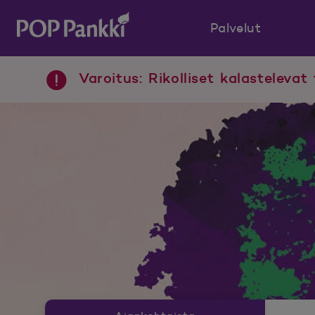
Palvelut
POP Pankki, etusivulle
Varoitus: Rikolliset kalastelevat 
Uutishuoneen valikko