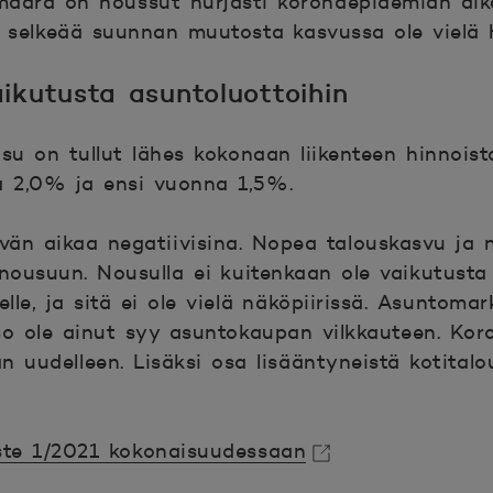
 määrä on noussut hurjasti koronaepidemian ai
ä selkeää suunnan muutosta kasvussa ole vielä h
aikutusta asuntoluottoihin
usu on tullut lähes kokonaan liikenteen hinnois
a 2,0% ja ensi vuonna 1,5%.
yvän aikaa negatiivisina. Nopea talouskasvu ja
nousuun. Nousulla ei kuitenkaan ole vaikutusta
lle, ja sitä ei ole vielä näköpiirissä. Asuntoma
so ole ainut syy asuntokaupan vilkkauteen. Koro
 uudelleen. Lisäksi osa lisääntyneistä kotital
te 1/2021 kokonaisuudessaan