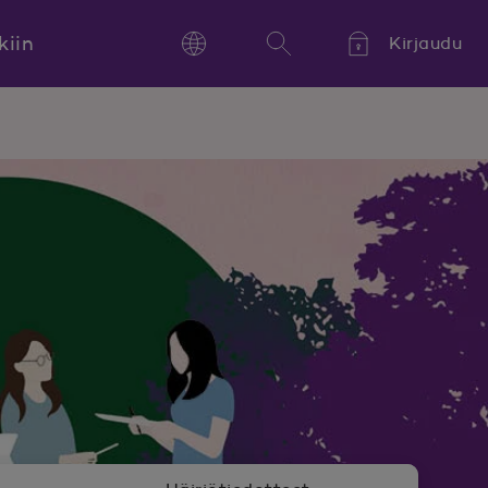
kiin
Kirjaudu
Language
Hae
Kieli,
Språk,
Language