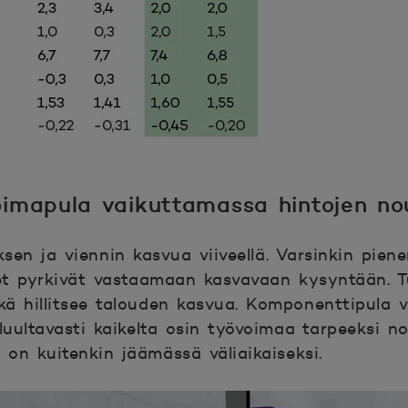
oimapula vaikuttamassa hintojen no
ksen ja viennin kasvua viiveellä. Varsinkin pien
set pyrkivät vastaamaan kasvavaan kysyntään. T
 hillitsee talouden kasvua. Komponenttipula va
luultavasti kaikelta osin työvoimaa tarpeeksi no
 on kuitenkin jäämässä väliaikaiseksi.