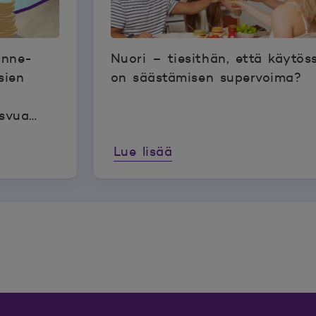
anne-
Nuori – tiesithän, että käytös
sien
on säästämisen supervoima?
asvua
etusta
Lue lisää