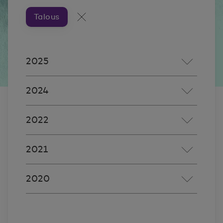
Talous
Artikkeleita aiheesta ###
Kaikki artikkelit
2025
2024
2022
2021
2020