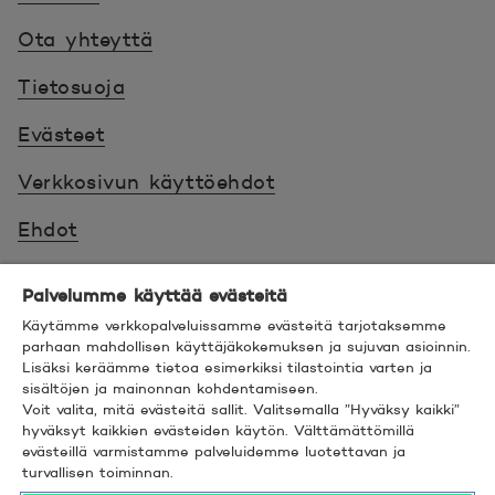
Ota yhteyttä
Tietosuoja
Evästeet
Verkkosivun käyttöehdot
Ehdot
Turvallinen asiointi
Palvelumme käyttää evästeitä
Saavutettavuus
Käytämme verkkopalveluissamme evästeitä tarjotaksemme
parhaan mahdollisen käyttäjäkokemuksen ja sujuvan asioinnin.
Lisäksi keräämme tietoa esimerkiksi tilastointia varten ja
Hyödyllistä tietää
sisältöjen ja mainonnan kohdentamiseen.
Voit valita, mitä evästeitä sallit. Valitsemalla ”Hyväksy kaikki”
© 2026 POP Pankki,
Hevosenkenkä 3, 02600
hyväksyt kaikkien evästeiden käytön. Välttämättömillä
evästeillä varmistamme palveluidemme luotettavan ja
ESPOO
turvallisen toiminnan.