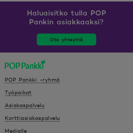
Haluaisitko tulla POP
Pankin asiakkaaksi?
Ota yhteyttä
POP Pankki, etusivulle
POP Pankki -ryhmä
Työpaikat
Asiakaspalvelu
Korttiasiakaspalvelu
Medialle