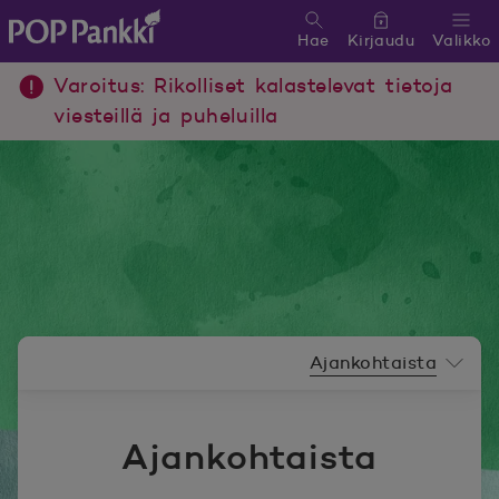
Hae
Kirjaudu
Valikko
POP Pankki, etusivulle
Varoitus: Rikolliset kalastelevat tietoja
viesteillä ja puheluilla
Uutishuoneen valikko
Ajankohtaista
Ajankohtaista