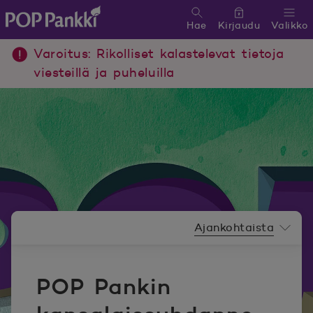
Hae
Kirjaudu
Valikko
POP Pankki, etusivulle
Varoitus: Rikolliset kalastelevat tietoja
viesteillä ja puheluilla
Uutishuoneen valikko
Ajankohtaista
POP Pankin