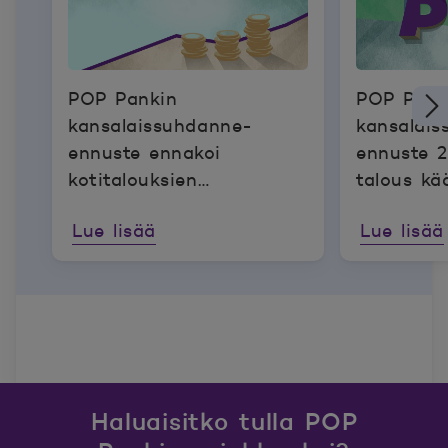
POP Pankin
POP Pank
kansalaissuhdanne-
kansalai
ennuste ennakoi
ennuste 
kotitalouksien
talous kä
ostovoiman ja
varovaise
Lue lisää
Lue lisää
kulutusmahdollisuuksien
kasvua huolimatta
inflaation odotetusta
noususta
Haluaisitko tulla POP