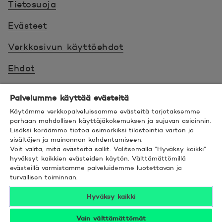
Tietosuoja
Evästeet
Verkkosivun käyttöehdot
Ehdot
Turvallinen asiointi
Palvelumme käyttää evästeitä
Saavutettavuus
Käytämme verkkopalveluissamme evästeitä tarjotaksemme
parhaan mahdollisen käyttäjäkokemuksen ja sujuvan asioinnin.
Lisäksi keräämme tietoa esimerkiksi tilastointia varten ja
Hyödyllistä tietää
sisältöjen ja mainonnan kohdentamiseen.
Voit valita, mitä evästeitä sallit. Valitsemalla ”Hyväksy kaikki”
© 2026 POP Pankki,
Hevosenkenkä 3, 02600
hyväksyt kaikkien evästeiden käytön. Välttämättömillä
evästeillä varmistamme palveluidemme luotettavan ja
ESPOO
turvallisen toiminnan.
Hyväksy kaikki
Vain välttämättömät