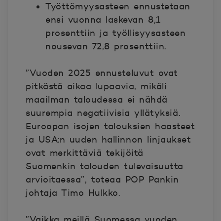
Työttömyysasteen ennustetaan
ensi vuonna laskevan 8,1
prosenttiin ja työllisyysasteen
nousevan 72,8 prosenttiin.
”Vuoden 2025 ennusteluvut ovat
pitkästä aikaa lupaavia, mikäli
maailman taloudessa ei nähdä
suurempia negatiivisia yllätyksiä.
Euroopan isojen talouksien haasteet
ja USA:n uuden hallinnon linjaukset
ovat merkittäviä tekijöitä
Suomenkin talouden tulevaisuutta
arvioitaessa”, toteaa POP Pankin
johtaja
Timo Hulkko.
”Vaikka meillä Suomessa vuoden