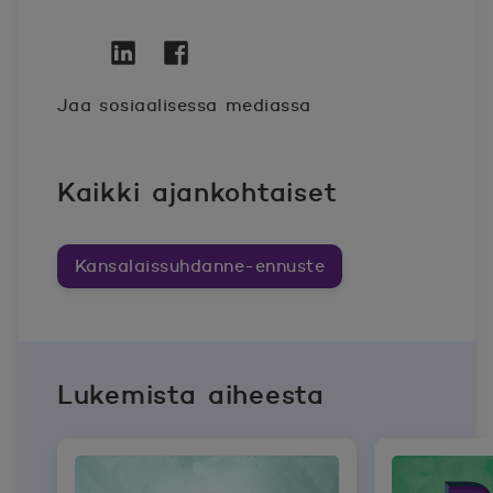
Twitter
Avautuu uuteen ikkunaan.
Linkedin
Avautuu uuteen ikkunaan.
Facebook
Avautuu uuteen ikkunaan.
Jaa sosiaalisessa mediassa
Kaikki ajankohtaiset
Kansalaissuhdanne-ennuste
Lukemista aiheesta