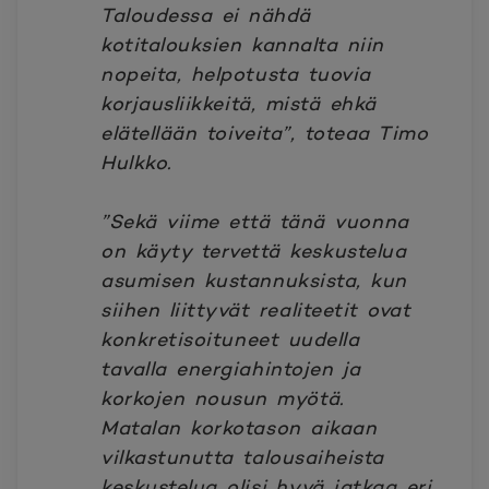
Taloudessa ei nähdä
kotitalouksien kannalta niin
nopeita, helpotusta tuovia
korjausliikkeitä, mistä ehkä
elätellään toiveita”, toteaa Timo
Hulkko.
”Sekä viime että tänä vuonna
on käyty tervettä keskustelua
asumisen kustannuksista, kun
siihen liittyvät realiteetit ovat
konkretisoituneet uudella
tavalla energiahintojen ja
korkojen nousun myötä.
Matalan korkotason aikaan
vilkastunutta talousaiheista
keskustelua olisi hyvä jatkaa eri