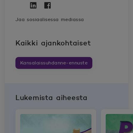
Twitter
Avautuu uuteen ikkunaan.
Linkedin
Avautuu uuteen ikkunaan.
Facebook
Avautuu uuteen ikkunaan.
Jaa sosiaalisessa mediassa
Kaikki ajankohtaiset
Kansalaissuhdanne-ennuste
Lukemista aiheesta