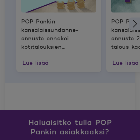
POP Pankin
POP Pank
kansalaissuhdanne-
kansalai
ennuste ennakoi
ennuste 
kotitalouksien
talous kä
ostovoiman ja
varovaise
Lue lisää
Lue lisää
kulutusmahdollisuuksien
kasvua huolimatta
inflaation odotetusta
noususta
Haluaisitko tulla POP
Pankin asiakkaaksi?