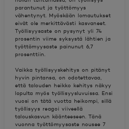
nollan tuntumassa, on työllisyys
parantunut ja työttömyys
vähentynyt. Myöskään lomautukset
eivät ole merkittävästi kasvaneet.
Työllisyysaste on pysynyt yli 74
prosentin viime syksystä lähtien ja
työttömyysaste painunut 6,7
prosenttiin.
Vaikka työllisyyskehitys on pitänyt
hyvin pintansa, on odotettavaa,
että talouden heikko kehitys näkyy
lopulta myös työllisyysluvuissa. Ensi
vuosi on tätä vuotta heikompi, sillä
työllisyys reagoi viiveellä
talouskasvun käänteeseen. Tänä
vuonna työttömyysaste nousee 7