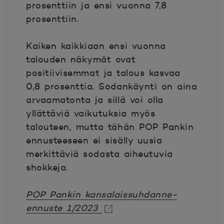
prosenttiin ja ensi vuonna 7,8
prosenttiin.
Kaiken kaikkiaan ensi vuonna
talouden näkymät ovat
positiivisemmat ja talous kasvaa
0,8 prosenttia. Sodankäynti on aina
arvaamatonta ja sillä voi olla
yllättäviä vaikutuksia myös
talouteen, mutta tähän POP Pankin
ennusteeseen ei sisälly uusia
merkittäviä sodasta aiheutuvia
shokkeja.
POP Pankin kansalaissuhdanne-
ennuste 1/2023
Avautuu uuteen ikkunaan.
Avautuu uuteen ikkunaan.