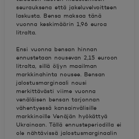
seurauksena että jakeluvelvoitteen
laskusta. Bensa maksaa tänä
vuonna keskimäärin 1,96 euroa
litralta.
Ensi vuonna bensan hinnan
ennustetaan nousevan 2,15 euroon
litralta, sillä öljyn maailman
markkinahinta nousee. Bensan
jalostusmarginaali nousi
merkittävästi viime vuonna
venäläisen bensan tarjonnan
vähentyessä kansainvälisille
markkinoille Venäjän hyökättyä
Ukrainaan. Tällä ennusteperiodilla ei
ole nähtävissä jalostusmarginaalin