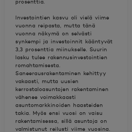
prosenttia.
Investointien kasvu oli vielä viime
vuonna reipasta, mutta tänä
vuonna näkymä on selvästi
synkempi ja investoinnit kääntyvät
3,3 prosenttia miinukselle. Suurin
lasku tulee rakennusinvestointien
romahtamisesta.
Saneerausrakentaminen kehittyy
vakaasti, mutta uusien
kerrostaloasuntojen rakentaminen
vähenee voimakkaasti
asuntomarkkinoiden haasteiden
takia. Myös ensi vuosi on vaisu
rakentamisessa, sillä asuntoja on
valmistunut reilusti viime vuosina.