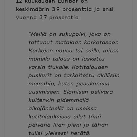
12 kuukauden Euribor on
keskimäärin 3,9 prosenttia ja ensi
vuonna 3,7 prosenttia.
“Meillä on sukupolvi, joka on
tottunut matalaan korkotasoon.
Korkojen nousu toi esille, miten
monella talous on laskettu
varsin tiukalle. Kotitalouden
puskurit on tarkoitettu äkillisiin
menoihin, kuten pesukoneen
uusimiseen. Elämisen pelivara
kuitenkin pidemmällä
aikajänteellä on useissa
kotitalouksissa ollut tänä
päivänä liian pieni ja tähän
tulisi yleisesti herätä.