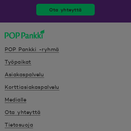
Ota yhteyttä
POP Pankki, etusivulle
POP Pankki -ryhmä
Työpaikat
Asiakaspalvelu
Korttiasiakaspalvelu
Medialle
Ota yhteyttä
Tietosuoja