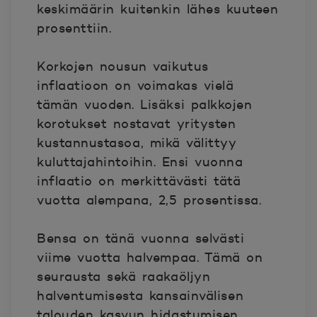
keskimäärin kuitenkin lähes kuuteen
prosenttiin.
Korkojen nousun vaikutus
inflaatioon on voimakas vielä
tämän vuoden. Lisäksi palkkojen
korotukset nostavat yritysten
kustannustasoa, mikä välittyy
kuluttajahintoihin. Ensi vuonna
inflaatio on merkittävästi tätä
vuotta alempana, 2,5 prosentissa.
Bensa on tänä vuonna selvästi
viime vuotta halvempaa. Tämä on
seurausta sekä raakaöljyn
halventumisesta kansainvälisen
talouden kasvun hidastumisen