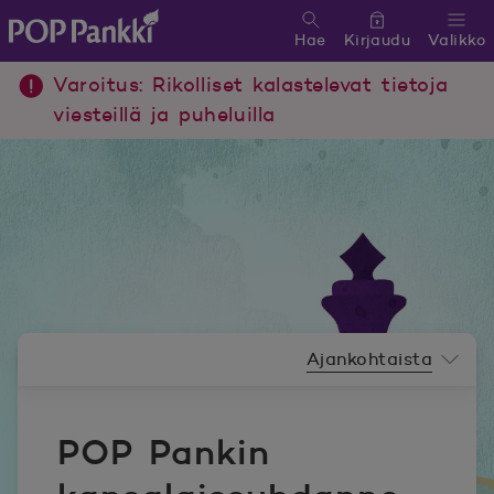
Hae
Kirjaudu
Valikko
POP Pankki, etusivulle
Varoitus: Rikolliset kalastelevat tietoja
viesteillä ja puheluilla
Uutishuoneen valikko
Ajankohtaista
POP Pankin