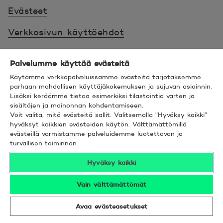
Evästeet
Verkkosivun käyttöehdot
Ehdot
Palvelumme käyttää evästeitä
Turvallinen asiointi
Käytämme verkkopalveluissamme evästeitä tarjotaksemme
parhaan mahdollisen käyttäjäkokemuksen ja sujuvan asioinnin.
Saavutettavuus
Lisäksi keräämme tietoa esimerkiksi tilastointia varten ja
sisältöjen ja mainonnan kohdentamiseen.
Voit valita, mitä evästeitä sallit. Valitsemalla ”Hyväksy kaikki”
Hyödyllistä tietää
hyväksyt kaikkien evästeiden käytön. Välttämättömillä
evästeillä varmistamme palveluidemme luotettavan ja
© 2026 POP Pankki,
Hevosenkenkä 3, 02600
turvallisen toiminnan.
ESPOO
Hyväksy kaikki
Vain välttämättömät
Avaa evästeasetukset
Seuraa meitä sosiaalisessa mediassa