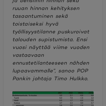
ja bensiinin hinnan sekä
ruuan hinnan kehityksen
tasaantuminen sekä
toistaiseksi hyvä
työllisyystilanne puskuroivat
talouden supistumista. Ensi
vuosi näyttää viime vuoden
vastaavaan
ennustetilanteeseen nähden
lupaavammalle”, sanoo POP
Pankin johtaja Timo Hulkko.