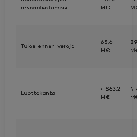
arvonalentumiset
M€
M
65,6
89
Tulos ennen veroja
M€
M
4 863,2
4 
Luottokanta
M€
M