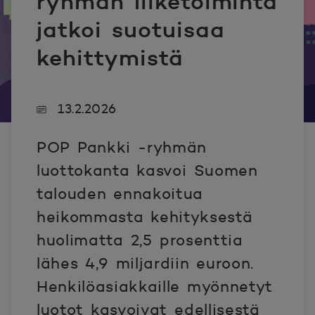
ryhmän liiketoiminta
jatkoi suotuisaa
kehittymistä
13.2.2026
POP Pankki -ryhmän
luottokanta kasvoi Suomen
talouden ennakoitua
heikommasta kehityksestä
huolimatta 2,5 prosenttia
lähes 4,9 miljardiin euroon.
Henkilöasiakkaille myönnetyt
luotot kasvoivat edellisestä