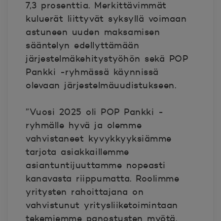
7,3 prosenttia. Merkittävimmät
kuluerät liittyvät syksyllä voimaan
astuneen uuden maksamisen
sääntelyn edellyttämään
järjestelmäkehitystyöhön sekä POP
Pankki -ryhmässä käynnissä
olevaan järjestelmäuudistukseen.
”Vuosi 2025 oli POP Pankki -
ryhmälle hyvä ja olemme
vahvistaneet kyvykkyyksiämme
tarjota asiakkaillemme
asiantuntijuuttamme nopeasti
kanavasta riippumatta. Roolimme
yritysten rahoittajana on
vahvistunut yritysliiketoimintaan
tekemiemme panostusten myötä.