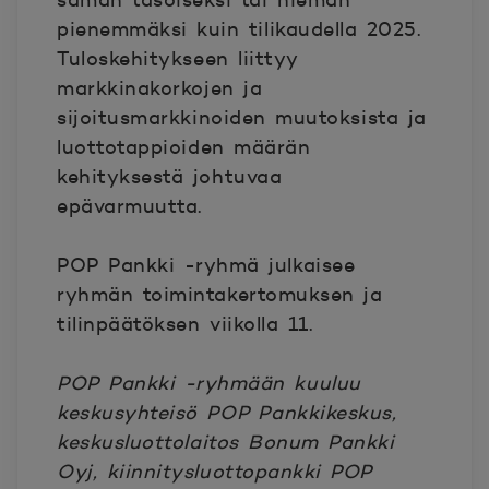
saman tasoiseksi tai hieman
pienemmäksi kuin tilikaudella 2025.
Tuloskehitykseen liittyy
markkinakorkojen ja
sijoitusmarkkinoiden muutoksista ja
luottotappioiden määrän
kehityksestä johtuvaa
epävarmuutta.
POP Pankki -ryhmä julkaisee
ryhmän toimintakertomuksen ja
tilinpäätöksen viikolla 11.
POP Pankki -ryhmään kuuluu
keskusyhteisö POP Pankkikeskus,
keskusluottolaitos Bonum Pankki
Oyj, kiinnitysluottopankki POP