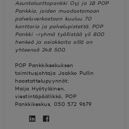
Asuntoluottopankki Oyj ja 18 POP
Pankkia, joiden muodostamaan
palveluverkostoon kuuluu 70
konttoria ja palvelupistettä. POP
Pankki -ryhmä työllistää yli 800
henkeä ja asiakkaita sillä on
yhteensä 248 500.
POP Pankkikeskuksen
toimitusjohtaja Jaakko Pullin
haastattelupyynnöt:
Maija Hyötyläinen,
viestintäpäällikkö, POP
Pankkikeskus, 050 572 9679
Twitter
Avautuu uuteen ikkunaan.
Linkedin
Avautuu uuteen ikkunaan.
Facebook
Avautuu uuteen ikkunaan.