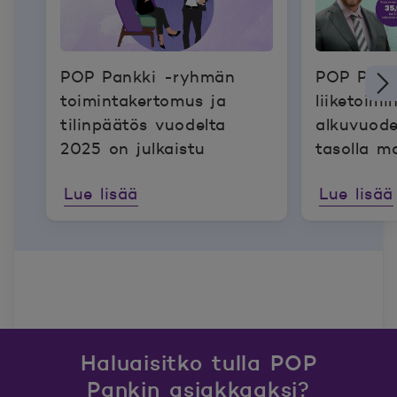
POP Pankki -ryhmän
POP Pank
toimintakertomus ja
liiketoimi
tilinpäätös vuodelta
alkuvuode
2025 on julkaistu
tasolla m
laskusta 
Lue lisää
Lue lisää
Haluaisitko tulla POP
Pankin asiakkaaksi?