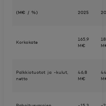
(M€ / %)
2025
2
165,9
18
Korkokate
M€
M
Palkkiotuotot ja -kulut,
46,8
44
netto
M€
M
Rahoitusvarojen
-15,3
-2