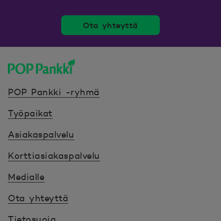
Ota yhteyttä
POP Pankki, etusivulle
POP Pankki -ryhmä
Työpaikat
Asiakaspalvelu
Korttiasiakaspalvelu
Medialle
Ota yhteyttä
Tietosuoja