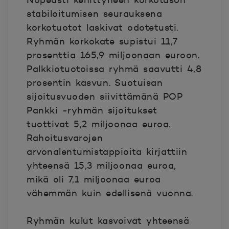
Nopeasti kehittyneen korkotason
stabiloitumisen seurauksena
korkotuotot laskivat odotetusti.
Ryhmän korkokate supistui 11,7
prosenttia 165,9 miljoonaan euroon.
Palkkiotuotoissa ryhmä saavutti 4,8
prosentin kasvun. Suotuisan
sijoitusvuoden siivittämänä POP
Pankki -ryhmän sijoitukset
tuottivat 5,2 miljoonaa euroa.
Rahoitusvarojen
arvonalentumistappioita kirjattiin
yhteensä 15,3 miljoonaa euroa,
mikä oli 7,1 miljoonaa euroa
vähemmän kuin edellisenä vuonna.
Ryhmän kulut kasvoivat yhteensä