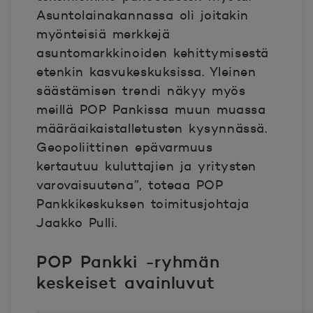
Asuntolainakannassa oli joitakin
myönteisiä merkkejä
asuntomarkkinoiden kehittymisestä
etenkin kasvukeskuksissa. Yleinen
säästämisen trendi näkyy myös
meillä POP Pankissa muun muassa
määräaikaistalletusten kysynnässä.
Geopoliittinen epävarmuus
kertautuu kuluttajien ja yritysten
varovaisuutena”, toteaa POP
Pankkikeskuksen toimitusjohtaja
Jaakko Pulli.
POP Pankki -ryhmän
keskeiset avainluvut