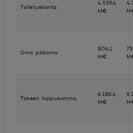
4 559,4
4 
Talletuskanta
M€
M
806,1
75
Oma pääoma
M€
M
6 186,4
6 
Taseen loppusumma
M€
M