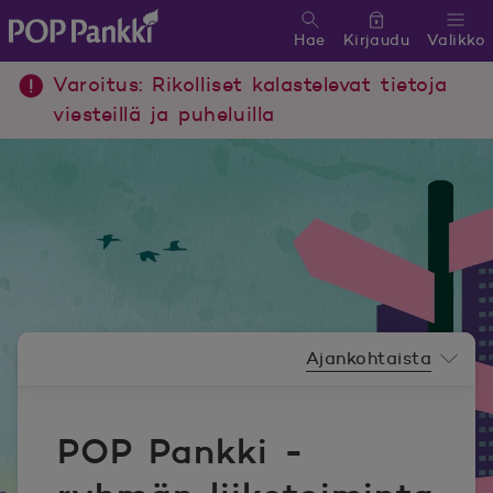
Hae
Kirjaudu
Valikko
POP Pankki, etusivulle
Varoitus: Rikolliset kalastelevat tietoja
viesteillä ja puheluilla
Uutishuoneen valikko
Ajankohtaista
POP Pankki -