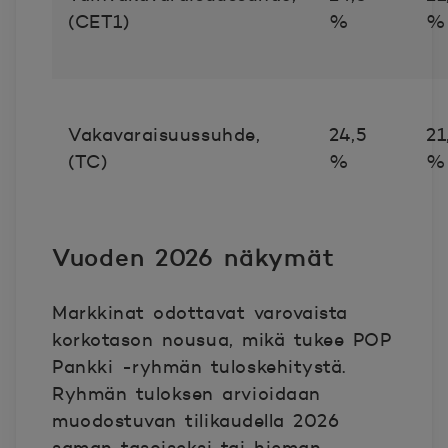
(CET1)
%
Vakavaraisuussuhde,
24,5
21
(TC)
%
Vuoden 2026 näkymät
Markkinat odottavat varovaista
korkotason nousua, mikä tukee POP
Pankki -ryhmän tuloskehitystä.
Ryhmän tuloksen arvioidaan
muodostuvan tilikaudella 2026