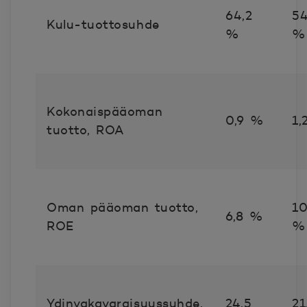
64,2
54
Kulu-tuottosuhde
%
Kokonaispääoman
0,9 %
1
tuotto, ROA
Oman pääoman tuotto,
10
6,8 %
ROE
Ydinvakavaraisuussuhde,
24,5
21